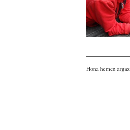
_______________
Hona hemen argaz