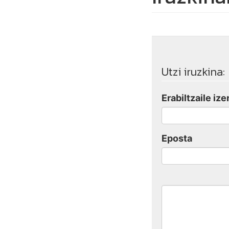
Utzi iruzkina:
Erabiltzaile ize
Eposta