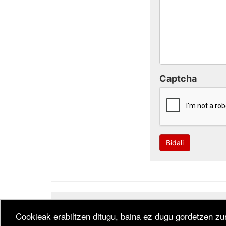
Captcha
Bidali
Developed by
CodeSyntax
. Software:
Bitakora
th
Cookieak erabiltzen ditugu, baina ez dugu gordetzen zur