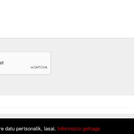
at is based on
Django
framework.
e datu pertsonalik, lasai.
Informazio gehiago