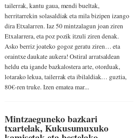
tailerrak, kantu gaua, mendi bueltak,
herritarrekin solasaldiak eta mila bizipen izango
dira Etxalarren. Iaz 50 mintzalagun joan ziren
Etxalarrera, eta poz pozik itzuli ziren denak.
Asko berriz joateko gogoz geratu ziren… eta
oraintxe daukate aukera! Ostiral arratsaldean
heldu eta igande bazkalostera arte, otorduak,
lotarako lekua, tailerrak eta ibilaldiak… guztia,
80€-ren truke. Izen ematea mar...
Mintzaeguneko bazkari
txartelak, Kukusumuxuko
kamisetak eta bestelako