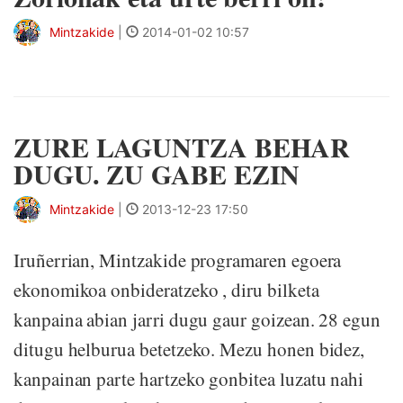
Mintzakide
|
2014-01-02 10:57
ZURE LAGUNTZA BEHAR
DUGU. ZU GABE EZIN
Mintzakide
|
2013-12-23 17:50
Iruñerrian, Mintzakide programaren egoera
ekonomikoa onbideratzeko , diru bilketa
kanpaina abian jarri dugu gaur goizean. 28 egun
ditugu helburua betetzeko. Mezu honen bidez,
kanpainan parte hartzeko gonbitea luzatu nahi