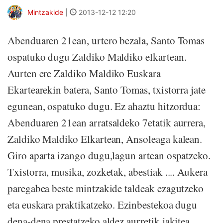
Mintzakide
|
2013-12-12 12:20
Abenduaren 21ean, urtero bezala, Santo Tomas
ospatuko dugu Zaldiko Maldiko elkartean.
Aurten ere Zaldiko Maldiko Euskara
Ekartearekin batera, Santo Tomas, txistorra jate
egunean, ospatuko dugu. Ez ahaztu hitzordua:
Abenduaren 21ean arratsaldeko 7etatik aurrera,
Zaldiko Maldiko Elkartean, Ansoleaga kalean.
Giro aparta izango dugu,lagun artean ospatzeko.
Txistorra, musika, zozketak, abestiak .... Aukera
paregabea beste mintzakide taldeak ezagutzeko
eta euskara praktikatzeko. Ezinbestekoa dugu
dena-dena prestatzeko aldez aurretik jakitea