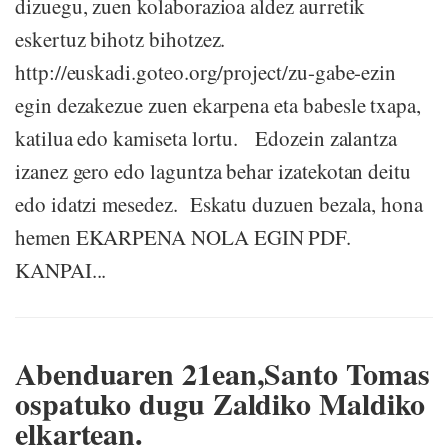
dizuegu, zuen kolaborazioa aldez aurretik
eskertuz bihotz bihotzez.
http://euskadi.goteo.org/project/zu-gabe-ezin
egin dezakezue zuen ekarpena eta babesle txapa,
katilua edo kamiseta lortu. Edozein zalantza
izanez gero edo laguntza behar izatekotan deitu
edo idatzi mesedez. Eskatu duzuen bezala, hona
hemen EKARPENA NOLA EGIN PDF.
KANPAI...
Abenduaren 21ean,Santo Tomas
ospatuko dugu Zaldiko Maldiko
elkartean.