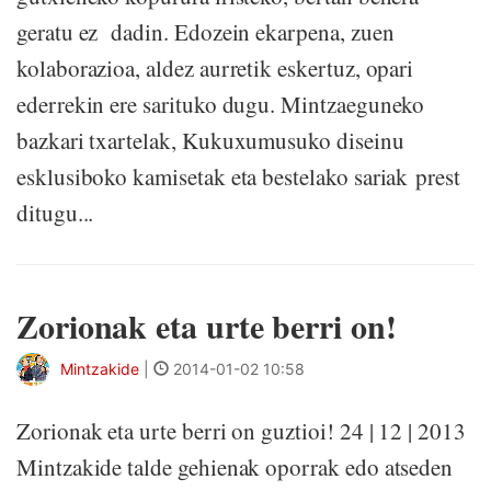
geratu ez dadin. Edozein ekarpena, zuen
kolaborazioa, aldez aurretik eskertuz, opari
ederrekin ere sarituko dugu. Mintzaeguneko
bazkari txartelak, Kukuxumusuko diseinu
esklusiboko kamisetak eta bestelako sariak prest
ditugu...
Zorionak eta urte berri on!
Mintzakide
|
2014-01-02 10:58
Zorionak eta urte berri on guztioi! 24 | 12 | 2013
Mintzakide talde gehienak oporrak edo atseden