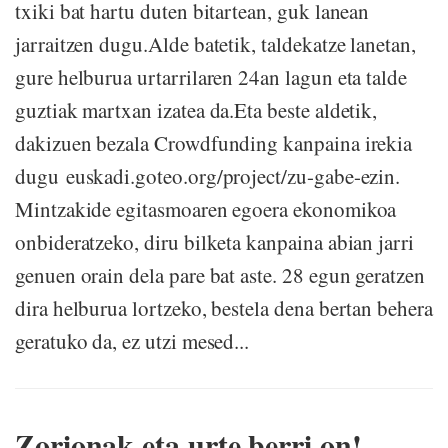
txiki bat hartu duten bitartean, guk lanean
jarraitzen dugu.Alde batetik, taldekatze lanetan,
gure helburua urtarrilaren 24an lagun eta talde
guztiak martxan izatea da.Eta beste aldetik,
dakizuen bezala Crowdfunding kanpaina irekia
dugu euskadi.goteo.org/project/zu-gabe-ezin.
Mintzakide egitasmoaren egoera ekonomikoa
onbideratzeko, diru bilketa kanpaina abian jarri
genuen orain dela pare bat aste. 28 egun geratzen
dira helburua lortzeko, bestela dena bertan behera
geratuko da, ez utzi mesed...
Zorionak eta urte berri on!