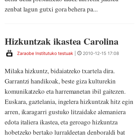
zenbat lagun gutxi gora behera pa...
Hizkuntzak ikastea Carolina
Zaraobe Institutuko testuak
|
2010-12-15 17:08
Milaka hizkuntz, bidaiatzeko txartela dira.
Garrantzi handikoak, beste giza kulturekin
komunikatzeko eta harremanetan ibil gaitezen.
Euskara, gaztelania, ingelera hizkuntzak hitz egin
arren, ikaragarri gustuko litzaidake alemaniera
edota italiera ikastea, eta geroago hizkuntza
hobetzeko bertako lurraldeetan denboraldi bat