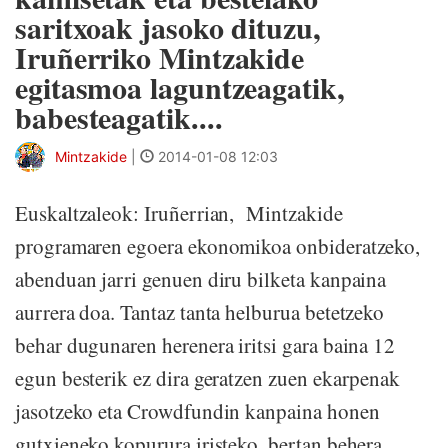
saritxoak jasoko dituzu,
Iruñerriko Mintzakide
egitasmoa laguntzeagatik,
babesteagatik....
Mintzakide
|
2014-01-08 12:03
Euskaltzaleok: Iruñerrian, Mintzakide
programaren egoera ekonomikoa onbideratzeko,
abenduan jarri genuen diru bilketa kanpaina
aurrera doa. Tantaz tanta helburua betetzeko
behar dugunaren herenera iritsi gara baina 12
egun besterik ez dira geratzen zuen ekarpenak
jasotzeko eta Crowdfundin kanpaina honen
gutxieneko kopurura iristeko, bertan behera