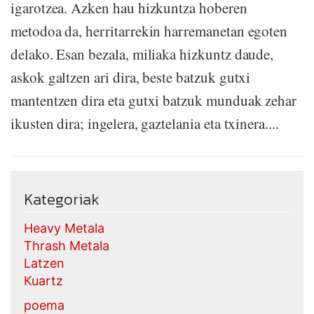
igarotzea. Azken hau hizkuntza hoberen
metodoa da, herritarrekin harremanetan egoten
delako. Esan bezala, miliaka hizkuntz daude,
askok galtzen ari dira, beste batzuk gutxi
mantentzen dira eta gutxi batzuk munduak zehar
ikusten dira; ingelera, gaztelania eta txinera....
Kategoriak
Heavy Metala
Thrash Metala
Latzen
Kuartz
poema