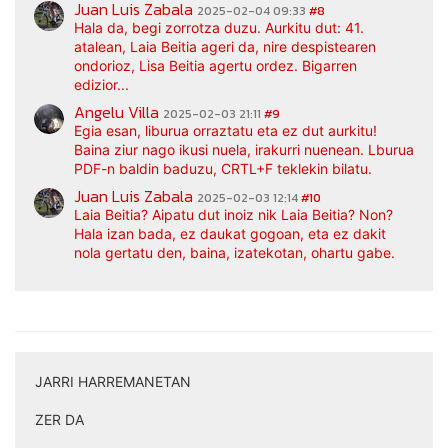
Juan Luis Zabala
2025-02-04 09:33
#8
Hala da, begi zorrotza duzu. Aurkitu dut: 41.
atalean, Laia Beitia ageri da, nire despistearen
ondorioz, Lisa Beitia agertu ordez. Bigarren
edizior...
Angelu Villa
2025-02-03 21:11
#9
Egia esan, liburua orraztatu eta ez dut aurkitu!
Baina ziur nago ikusi nuela, irakurri nuenean. Lburua
PDF-n baldin baduzu, CRTL+F teklekin bilatu.
Juan Luis Zabala
2025-02-03 12:14
#10
Laia Beitia? Aipatu dut inoiz nik Laia Beitia? Non?
Hala izan bada, ez daukat gogoan, eta ez dakit
nola gertatu den, baina, izatekotan, ohartu gabe.
JARRI HARREMANETAN
|
ZER DA
|