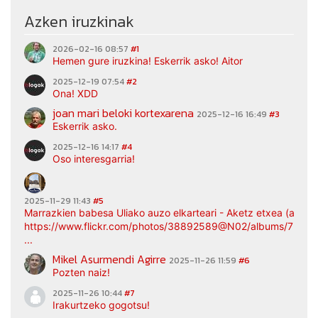
Azken iruzkinak
2026-02-16 08:57
#1
Hemen gure iruzkina! Eskerrik asko! Aitor
2025-12-19 07:54
#2
Ona! XDD
joan mari beloki kortexarena
2025-12-16 16:49
#3
Eskerrik asko.
2025-12-16 14:17
#4
Oso interesgarria!
2025-11-29 11:43
#5
Marrazkien babesa Uliako auzo elkarteari - Aketz etxea (argaz
https://www.flickr.com/photos/38892589@N02/albums/7217
...
Mikel Asurmendi Agirre
2025-11-26 11:59
#6
Pozten naiz!
2025-11-26 10:44
#7
Irakurtzeko gogotsu!