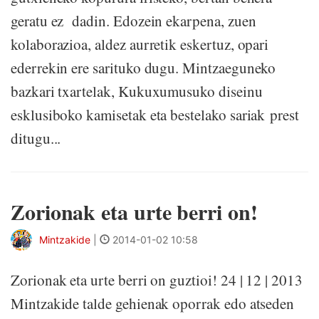
geratu ez dadin. Edozein ekarpena, zuen
kolaborazioa, aldez aurretik eskertuz, opari
ederrekin ere sarituko dugu. Mintzaeguneko
bazkari txartelak, Kukuxumusuko diseinu
esklusiboko kamisetak eta bestelako sariak prest
ditugu...
Zorionak eta urte berri on!
Mintzakide
|
2014-01-02 10:58
Zorionak eta urte berri on guztioi! 24 | 12 | 2013
Mintzakide talde gehienak oporrak edo atseden