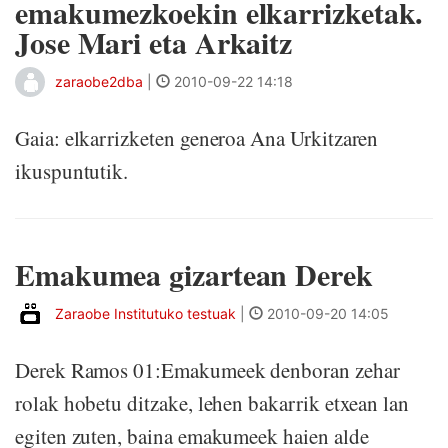
emakumezkoekin elkarrizketak.
Jose Mari eta Arkaitz
zaraobe2dba
|
2010-09-22 14:18
Gaia: elkarrizketen generoa Ana Urkitzaren
ikuspuntutik.
Emakumea gizartean Derek
Zaraobe Institutuko testuak
|
2010-09-20 14:05
Derek Ramos 01:Emakumeek denboran zehar
rolak hobetu ditzake, lehen bakarrik etxean lan
egiten zuten, baina emakumeek haien alde