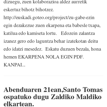
dizuegu, zuen kolaborazioa aldez aurretik
eskertuz bihotz bihotzez.
http://euskadi.goteo.org/project/zu-gabe-ezin
egin dezakezue zuen ekarpena eta babesle txapa,
katilua edo kamiseta lortu. Edozein zalantza
izanez gero edo laguntza behar izatekotan deitu
edo idatzi mesedez. Eskatu duzuen bezala, hona
hemen EKARPENA NOLA EGIN PDF.
KANPAI...
Abenduaren 21ean,Santo Tomas
ospatuko dugu Zaldiko Maldiko
elkartean.