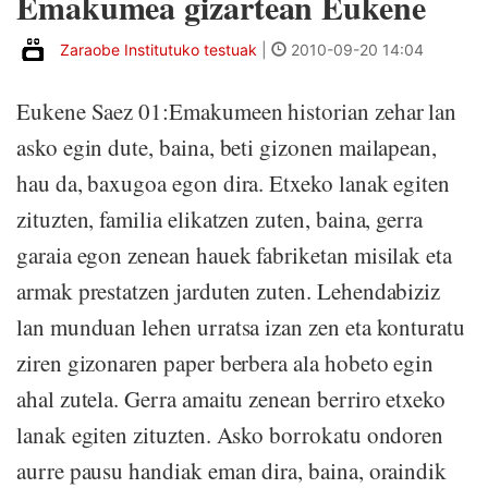
Emakumea gizartean Eukene
Zaraobe Institutuko testuak
|
2010-09-20 14:04
Eukene Saez 01:Emakumeen historian zehar lan
asko egin dute, baina, beti gizonen mailapean,
hau da, baxugoa egon dira. Etxeko lanak egiten
zituzten, familia elikatzen zuten, baina, gerra
garaia egon zenean hauek fabriketan misilak eta
armak prestatzen jarduten zuten. Lehendabiziz
lan munduan lehen urratsa izan zen eta konturatu
ziren gizonaren paper berbera ala hobeto egin
ahal zutela. Gerra amaitu zenean berriro etxeko
lanak egiten zituzten. Asko borrokatu ondoren
aurre pausu handiak eman dira, baina, oraindik