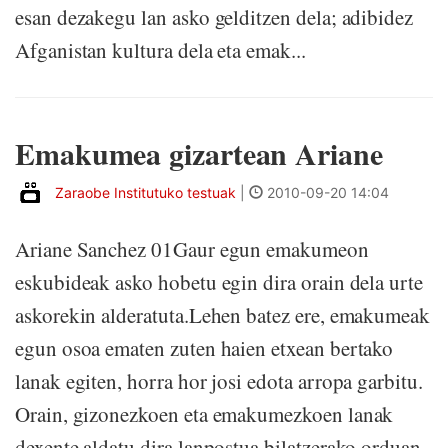
esan dezakegu lan asko gelditzen dela; adibidez
Afganistan kultura dela eta emak...
Emakumea gizartean Ariane
Zaraobe Institutuko testuak
|
2010-09-20 14:04
Ariane Sanchez 01Gaur egun emakumeon
eskubideak asko hobetu egin dira orain dela urte
askorekin alderatuta.Lehen batez ere, emakumeak
egun osoa ematen zuten haien etxean bertako
lanak egiten, horra hor josi edota arropa garbitu.
Orain, gizonezkoen eta emakumezkoen lanak
dexente aldatu dira lanpostua bilatzerako orduan,