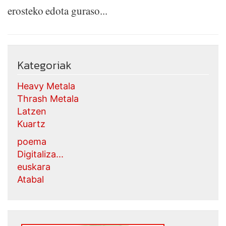
erosteko edota guraso...
Kategoriak
Heavy Metala
Thrash Metala
Latzen
Kuartz
poema
Digitaliza...
euskara
Atabal