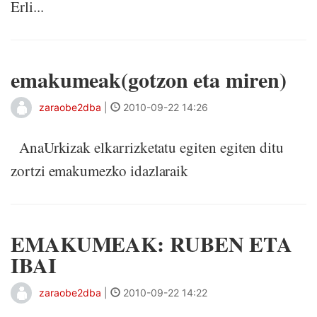
Erli...
emakumeak(gotzon eta miren)
zaraobe2dba
|
2010-09-22 14:26
AnaUrkizak elkarrizketatu egiten egiten ditu
zortzi emakumezko idazlaraik
EMAKUMEAK: RUBEN ETA
IBAI
zaraobe2dba
|
2010-09-22 14:22