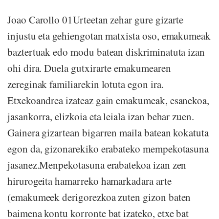
Joao Carollo 01Urteetan zehar gure gizarte
injustu eta gehiengotan matxista oso, emakumeak
baztertuak edo modu batean diskriminatuta izan
ohi dira. Duela gutxirarte emakumearen
zereginak familiarekin lotuta egon ira.
Etxekoandrea izateaz gain emakumeak, esanekoa,
jasankorra, elizkoia eta leiala izan behar zuen.
Gainera gizartean bigarren maila batean kokatuta
egon da, gizonarekiko erabateko mempekotasuna
jasanez.Menpekotasuna erabatekoa izan zen
hirurogeita hamarreko hamarkadara arte
(emakumeek derigorezkoa zuten gizon baten
baimena kontu korronte bat izateko, etxe bat