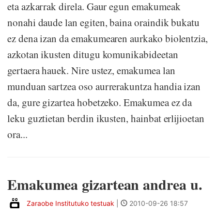
eta azkarrak direla. Gaur egun emakumeak
nonahi daude lan egiten, baina oraindik bukatu
ez dena izan da emakumearen aurkako biolentzia,
azkotan ikusten ditugu komunikabideetan
gertaera hauek. Nire ustez, emakumea lan
munduan sartzea oso aurrerakuntza handia izan
da, gure gizartea hobetzeko. Emakumea ez da
leku guztietan berdin ikusten, hainbat erlijioetan
ora...
Emakumea gizartean andrea u.
Zaraobe Institutuko testuak
|
2010-09-26 18:57