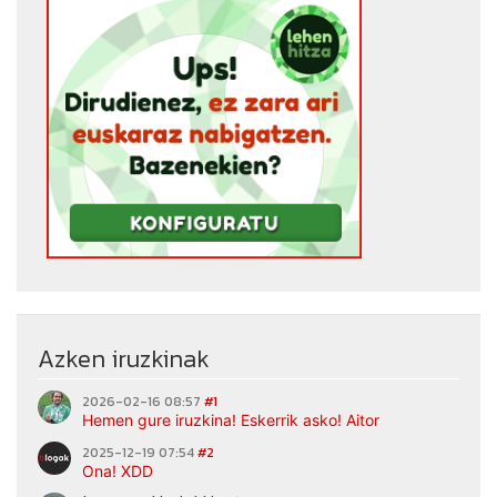
Azken iruzkinak
2026-02-16 08:57
#1
Hemen gure iruzkina! Eskerrik asko! Aitor
2025-12-19 07:54
#2
Ona! XDD