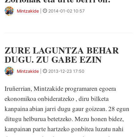
Mintzakide
|
2014-01-02 10:57
ZURE LAGUNTZA BEHAR
DUGU. ZU GABE EZIN
Mintzakide
|
2013-12-23 17:50
Iruñerrian, Mintzakide programaren egoera
ekonomikoa onbideratzeko , diru bilketa
kanpaina abian jarri dugu gaur goizean. 28 egun
ditugu helburua betetzeko. Mezu honen bidez,
kanpainan parte hartzeko gonbitea luzatu nahi