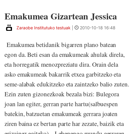
Emakumea Gizartean Jessica
Zaraobe Institutuko testuak
|
2010-10-18 16:48
Emakumea betidanik bigarren plano batean
egon da. Beti esan da emakumeak ahulak direla,
eta horregatik menozpreziatu dira. Orain dela
asko emakumeak bakarrik etxea garbitzeko eta
seme-alabak edukitzeko eta zaintzeko balio zuten.
Ezin zuten gizonezkoak bezala bizi: Bulegora
joan lan egiter, gerran parte hartu(salbuespen
batekin, batzuetan emakumeak gerrara joaten
ziren baina ez bertan parte har zezate, baizik eta
erizainez egiteko)... Lehenengo mundu gerraren