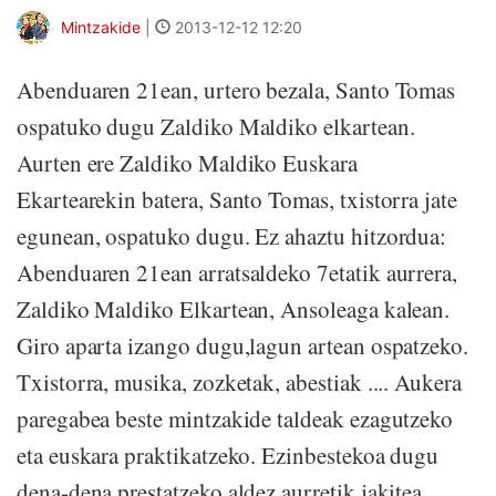
Mintzakide
|
2013-12-12 12:20
Abenduaren 21ean, urtero bezala, Santo Tomas
ospatuko dugu Zaldiko Maldiko elkartean.
Aurten ere Zaldiko Maldiko Euskara
Ekartearekin batera, Santo Tomas, txistorra jate
egunean, ospatuko dugu. Ez ahaztu hitzordua:
Abenduaren 21ean arratsaldeko 7etatik aurrera,
Zaldiko Maldiko Elkartean, Ansoleaga kalean.
Giro aparta izango dugu,lagun artean ospatzeko.
Txistorra, musika, zozketak, abestiak .... Aukera
paregabea beste mintzakide taldeak ezagutzeko
eta euskara praktikatzeko. Ezinbestekoa dugu
dena-dena prestatzeko aldez aurretik jakitea