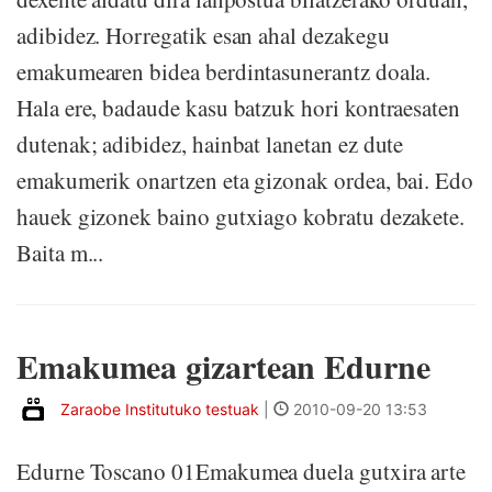
adibidez. Horregatik esan ahal dezakegu
emakumearen bidea berdintasunerantz doala.
Hala ere, badaude kasu batzuk hori kontraesaten
dutenak; adibidez, hainbat lanetan ez dute
emakumerik onartzen eta gizonak ordea, bai. Edo
hauek gizonek baino gutxiago kobratu dezakete.
Baita m...
Emakumea gizartean Edurne
Zaraobe Institutuko testuak
|
2010-09-20 13:53
Edurne Toscano 01Emakumea duela gutxira arte