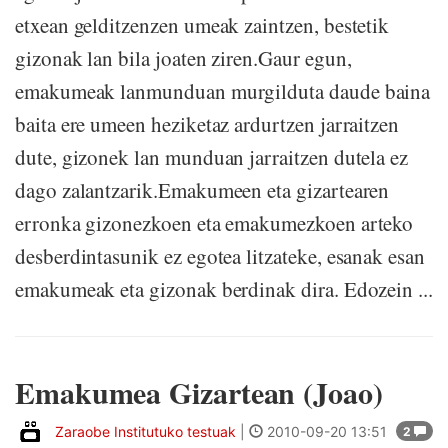
etxean gelditzenzen umeak zaintzen, bestetik
gizonak lan bila joaten ziren.Gaur egun,
emakumeak lanmunduan murgilduta daude baina
baita ere umeen heziketaz ardurtzen jarraitzen
dute, gizonek lan munduan jarraitzen dutela ez
dago zalantzarik.Emakumeen eta gizartearen
erronka gizonezkoen eta emakumezkoen arteko
desberdintasunik ez egotea litzateke, esanak esan
emakumeak eta gizonak berdinak dira. Edozein ...
Emakumea Gizartean (Joao)
Zaraobe Institutuko testuak
|
2010-09-20 13:51
2