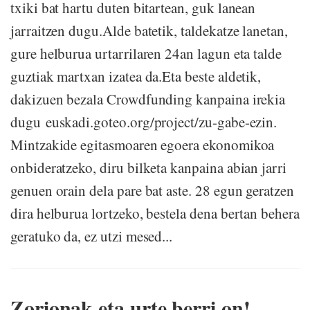
txiki bat hartu duten bitartean, guk lanean
jarraitzen dugu.Alde batetik, taldekatze lanetan,
gure helburua urtarrilaren 24an lagun eta talde
guztiak martxan izatea da.Eta beste aldetik,
dakizuen bezala Crowdfunding kanpaina irekia
dugu euskadi.goteo.org/project/zu-gabe-ezin.
Mintzakide egitasmoaren egoera ekonomikoa
onbideratzeko, diru bilketa kanpaina abian jarri
genuen orain dela pare bat aste. 28 egun geratzen
dira helburua lortzeko, bestela dena bertan behera
geratuko da, ez utzi mesed...
Zorionak eta urte berri on!