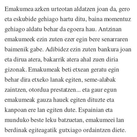
Emakumea azken urteotan aldatzen joan da, gero
eta eskubide gehiago hartu ditu, baina momentuz
gehiago aldatu behar da egoera hau. Antzinan
emakumeek ezin zuten ezer egin bere senarraren
baimenik gabe. Adibidez ezin zuten bankura joan
eta dirua atera, bakarrik atera ahal zuen diria
gizonak. Emakumeak beti etxean geratu egin
behar dira etxeko lanak egiten, seme-alabak
zaintzen, otordua prestatzen... eta gaur egun
emakumeak gauza hauek egiten dituzte eta
kanpoan ere lan egiten dute. Espainian eta
munduko beste leku batzuetan, emakumeei lan
berdinak egiteagatik gutxiago ordaintzen diete.