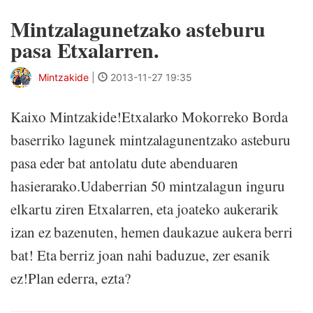
Mintzalagunetzako asteburu
pasa Etxalarren.
Mintzakide
|
2013-11-27 19:35
Kaixo Mintzakide!Etxalarko Mokorreko Borda
baserriko lagunek mintzalagunentzako asteburu
pasa eder bat antolatu dute abenduaren
hasierarako.Udaberrian 50 mintzalagun inguru
elkartu ziren Etxalarren, eta joateko aukerarik
izan ez bazenuten, hemen daukazue aukera berri
bat! Eta berriz joan nahi baduzue, zer esanik
ez!Plan ederra, ezta?