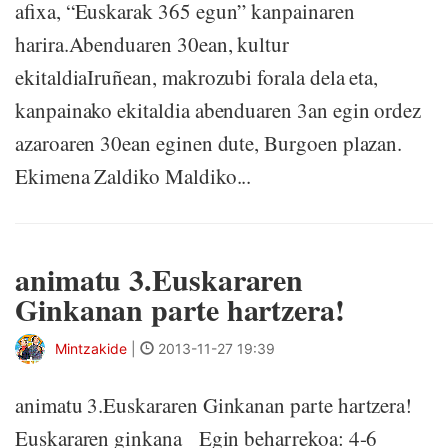
afixa, “Euskarak 365 egun” kanpainaren
harira.Abenduaren 30ean, kultur
ekitaldiaIruñean, makrozubi forala dela eta,
kanpainako ekitaldia abenduaren 3an egin ordez
azaroaren 30ean eginen dute, Burgoen plazan.
Ekimena Zaldiko Maldiko...
animatu 3.Euskararen
Ginkanan parte hartzera!
Mintzakide
|
2013-11-27 19:39
animatu 3.Euskararen Ginkanan parte hartzera!
Euskararen ginkana Egin beharrekoa: 4-6