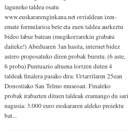
laguneko taldea osatu
www.euskararenginkana.net orrialdean izen-
emate formularioa bete eta zuen taldea aurkeztu
bideo labur batean (mugikorrarekin grabatu
daiteke!) Abeduaren 3an hasita, internet bidez
astero proposatuko diren probak burutu. (6 aste,
6 proba) Puntuazio altuena lortzen duten 4
taldeak finalera pasako dira: Urtarrilaren 25ean
Donostiako San Telmo museoan. Finaleko
probak irabazten dituen taldeak eramango du sari
nagusia: 3.000 euro euskararen aldeko proiektu
bat...