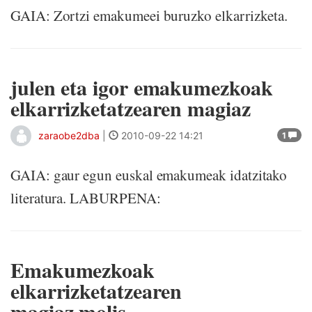
GAIA: Zortzi emakumeei buruzko elkarrizketa.
julen eta igor emakumezkoak
elkarrizketatzearen magiaz
zaraobe2dba
|
2010-09-22 14:21
1
GAIA: gaur egun euskal emakumeak idatzitako
literatura. LABURPENA:
Emakumezkoak
elkarrizketatzearen
magiaz.molis