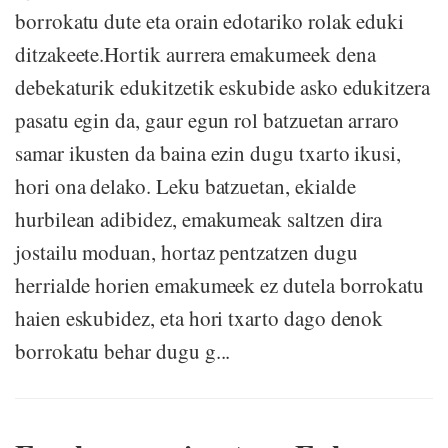
borrokatu dute eta orain edotariko rolak eduki
ditzakeete.Hortik aurrera emakumeek dena
debekaturik edukitzetik eskubide asko edukitzera
pasatu egin da, gaur egun rol batzuetan arraro
samar ikusten da baina ezin dugu txarto ikusi,
hori ona delako. Leku batzuetan, ekialde
hurbilean adibidez, emakumeak saltzen dira
jostailu moduan, hortaz pentzatzen dugu
herrialde horien emakumeek ez dutela borrokatu
haien eskubidez, eta hori txarto dago denok
borrokatu behar dugu g...