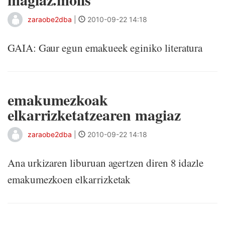
zaraobe2dba
|
2010-09-22 14:18
GAIA: Gaur egun emakueek eginiko literatura
emakumezkoak
elkarrizketatzearen magiaz
zaraobe2dba
|
2010-09-22 14:18
Ana urkizaren liburuan agertzen diren 8 idazle
emakumezkoen elkarrizketak