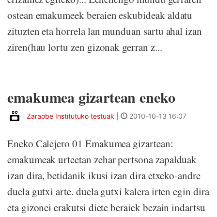
ostean emakumeek beraien eskubideak aldatu
zituzten eta horrela lan munduan sartu ahal izan
ziren(hau lortu zen gizonak gerran z...
emakumea gizartean eneko
Zaraobe Institutuko testuak
|
2010-10-13 16:07
Eneko Calejero 01 Emakumea gizartean:
emakumeak urteetan zehar pertsona zapalduak
izan dira, betidanik ikusi izan dira etxeko-andre
duela gutxi arte. duela gutxi kalera irten egin dira
eta gizonei erakutsi diete beraiek bezain indartsu