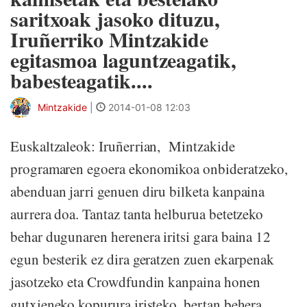
saritxoak jasoko dituzu,
Iruñerriko Mintzakide
egitasmoa laguntzeagatik,
babesteagatik....
Mintzakide
|
2014-01-08 12:03
Euskaltzaleok: Iruñerrian, Mintzakide
programaren egoera ekonomikoa onbideratzeko,
abenduan jarri genuen diru bilketa kanpaina
aurrera doa. Tantaz tanta helburua betetzeko
behar dugunaren herenera iritsi gara baina 12
egun besterik ez dira geratzen zuen ekarpenak
jasotzeko eta Crowdfundin kanpaina honen
gutxieneko kopurura iristeko, bertan behera