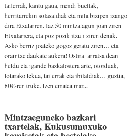
tailerrak, kantu gaua, mendi bueltak,
herritarrekin solasaldiak eta mila bizipen izango
dira Etxalarren. Iaz 50 mintzalagun joan ziren
Etxalarrera, eta poz pozik itzuli ziren denak.
Asko berriz joateko gogoz geratu ziren… eta
oraintxe daukate aukera! Ostiral arratsaldean
heldu eta igande bazkalostera arte, otorduak,
lotarako lekua, tailerrak eta ibilaldiak… guztia,
80€-ren truke. Izen ematea mar...
Mintzaeguneko bazkari
txartelak, Kukusumuxuko
kamisetak eta bestelako