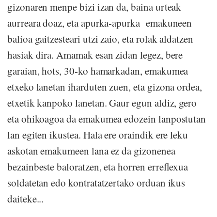
gizonaren menpe bizi izan da, baina urteak
aurreara doaz, eta apurka-apurka emakuneen
balioa gaitzesteari utzi zaio, eta rolak aldatzen
hasiak dira. Amamak esan zidan legez, bere
garaian, hots, 30-ko hamarkadan, emakumea
etxeko lanetan iharduten zuen, eta gizona ordea,
etxetik kanpoko lanetan. Gaur egun aldiz, gero
eta ohikoagoa da emakumea edozein lanpostutan
lan egiten ikustea. Hala ere oraindik ere leku
askotan emakumeen lana ez da gizonenea
bezainbeste baloratzen, eta horren erreflexua
soldatetan edo kontratatzertako orduan ikus
daiteke...