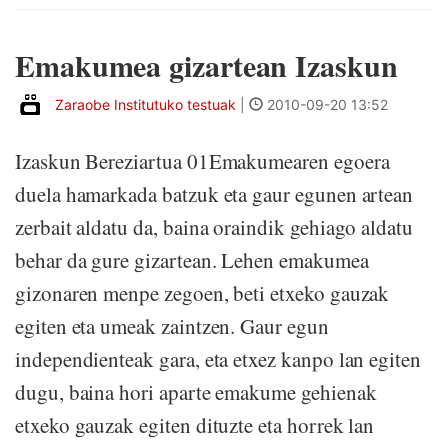
Emakumea gizartean Izaskun
Zaraobe Institutuko testuak
|
2010-09-20 13:52
Izaskun Bereziartua 01Emakumearen egoera
duela hamarkada batzuk eta gaur egunen artean
zerbait aldatu da, baina oraindik gehiago aldatu
behar da gure gizartean. Lehen emakumea
gizonaren menpe zegoen, beti etxeko gauzak
egiten eta umeak zaintzen. Gaur egun
independienteak gara, eta etxez kanpo lan egiten
dugu, baina hori aparte emakume gehienak
etxeko gauzak egiten dituzte eta horrek lan