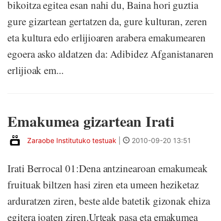
bikoitza egitea esan nahi du, Baina hori guztia
gure gizartean gertatzen da, gure kulturan, zeren
eta kultura edo erlijioaren arabera emakumearen
egoera asko aldatzen da: Adibidez Afganistanaren
erlijioak em...
Emakumea gizartean Irati
Zaraobe Institutuko testuak
|
2010-09-20 13:51
Irati Berrocal 01:Dena antzinearoan emakumeak
fruituak biltzen hasi ziren eta umeen heziketaz
arduratzen ziren, beste alde batetik gizonak ehiza
egitera joaten ziren.Urteak pasa eta emakumea