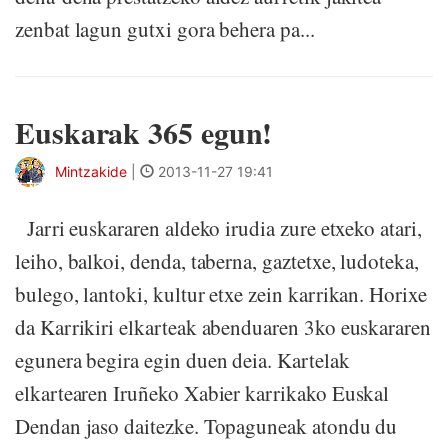
zenbat lagun gutxi gora behera pa...
Euskarak 365 egun!
Mintzakide
|
2013-11-27 19:41
Jarri euskararen aldeko irudia zure etxeko atari,
leiho, balkoi, denda, taberna, gaztetxe, ludoteka,
bulego, lantoki, kultur etxe zein karrikan. Horixe
da Karrikiri elkarteak abenduaren 3ko euskararen
egunera begira egin duen deia. Kartelak
elkartearen Iruñeko Xabier karrikako Euskal
Dendan jaso daitezke. Topaguneak atondu du