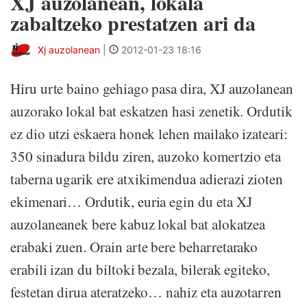
XJ auzolanean, lokala
zabaltzeko prestatzen ari da
Xj auzolanean
|
2012-01-23 18:16
Hiru urte baino gehiago pasa dira, XJ auzolanean
auzorako lokal bat eskatzen hasi zenetik. Ordutik
ez dio utzi eskaera honek lehen mailako izateari:
350 sinadura bildu ziren, auzoko komertzio eta
taberna ugarik ere atxikimendua adierazi zioten
ekimenari… Ordutik, euria egin du eta XJ
auzolaneanek bere kabuz lokal bat alokatzea
erabaki zuen. Orain arte bere beharretarako
erabili izan du biltoki bezala, bilerak egiteko,
festetan dirua ateratzeko… nahiz eta auzotarren