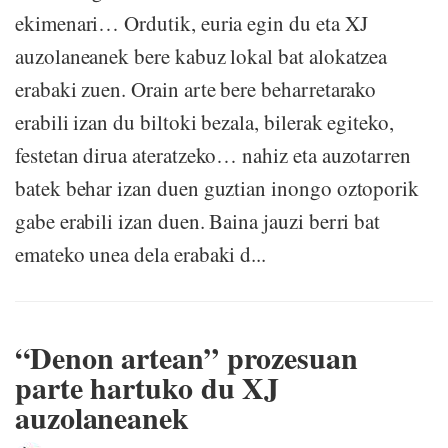
ekimenari… Ordutik, euria egin du eta XJ
auzolaneanek bere kabuz lokal bat alokatzea
erabaki zuen. Orain arte bere beharretarako
erabili izan du biltoki bezala, bilerak egiteko,
festetan dirua ateratzeko… nahiz eta auzotarren
batek behar izan duen guztian inongo oztoporik
gabe erabili izan duen. Baina jauzi berri bat
emateko unea dela erabaki d...
“Denon artean” prozesuan
parte hartuko du XJ
auzolaneanek