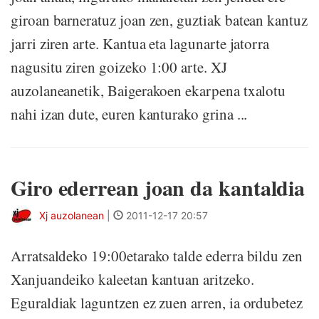
giroan barneratuz joan zen, guztiak batean kantuz
jarri ziren arte. Kantua eta lagunarte jatorra
nagusitu ziren goizeko 1:00 arte. XJ
auzolaneanetik, Baigerakoen ekarpena txalotu
nahi izan dute, euren kanturako grina ...
Giro ederrean joan da kantaldia
Xj auzolanean
|
2011-12-17 20:57
Arratsaldeko 19:00etarako talde ederra bildu zen
Xanjuandeiko kaleetan kantuan aritzeko.
Eguraldiak laguntzen ez zuen arren, ia ordubetez