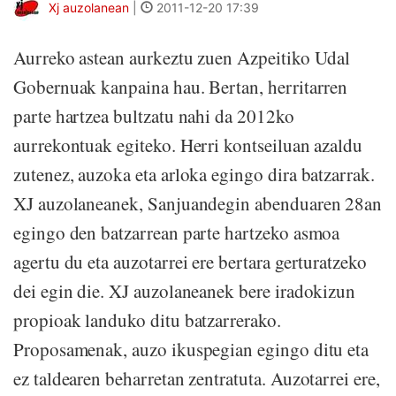
Xj auzolanean
|
2011-12-20 17:39
Aurreko astean aurkeztu zuen Azpeitiko Udal
Gobernuak kanpaina hau. Bertan, herritarren
parte hartzea bultzatu nahi da 2012ko
aurrekontuak egiteko. Herri kontseiluan azaldu
zutenez, auzoka eta arloka egingo dira batzarrak.
XJ auzolaneanek, Sanjuandegin abenduaren 28an
egingo den batzarrean parte hartzeko asmoa
agertu du eta auzotarrei ere bertara gerturatzeko
dei egin die. XJ auzolaneanek bere iradokizun
propioak landuko ditu batzarrerako.
Proposamenak, auzo ikuspegian egingo ditu eta
ez taldearen beharretan zentratuta. Auzotarrei ere,