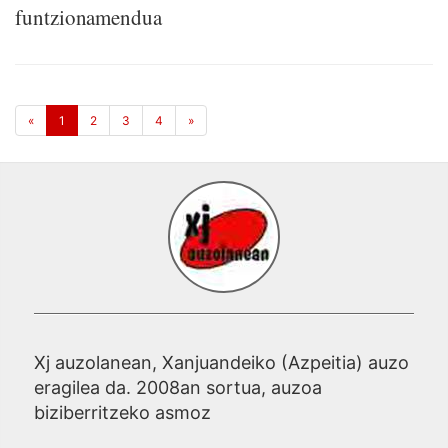
funtzionamendua
«
1
2
3
4
»
Xj auzolanean, Xanjuandeiko (Azpeitia) auzo
eragilea da. 2008an sortua, auzoa
biziberritzeko asmoz