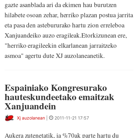
gazte asanblada ari da ekimen hau burutzen
hilabete osoan zehar, herriko plazan postua jarrita
eta pasa den astebururako hartu zion erreleboa
Xanjuandeiko auzo eragileak.Etorkizunean ere,
"herriko eragileekin elkarlanean jarraitzeko
asmoa" agertu dute XJ auzolaneanetik.
Espainiako Kongresurako
hauteskundeetako emaitzak
Xanjuandein
Xj auzolanean
|
2011-11-21 17:57
Aukera zutenetatik, ia %70ak parte hartu du