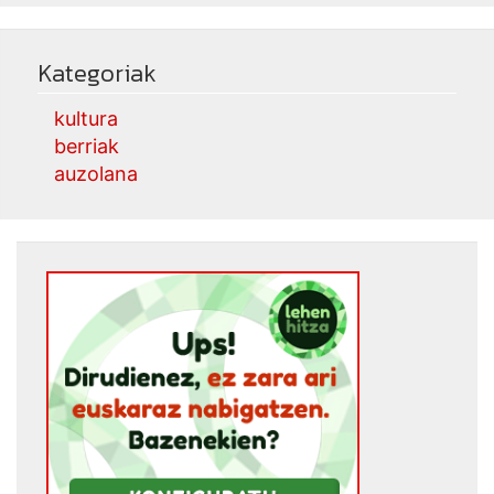
Kategoriak
kultura
berriak
auzolana