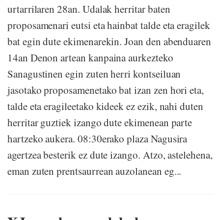
urtarrilaren 28an. Udalak herritar baten
proposamenari eutsi eta hainbat talde eta eragilek
bat egin dute ekimenarekin. Joan den abenduaren
14an Denon artean kanpaina aurkezteko
Sanagustinen egin zuten herri kontseiluan
jasotako proposamenetako bat izan zen hori eta,
talde eta eragileetako kideek ez ezik, nahi duten
herritar guztiek izango dute ekimenean parte
hartzeko aukera. 08:30erako plaza Nagusira
agertzea besterik ez dute izango. Atzo, astelehena,
eman zuten prentsaurrean auzolanean eg...