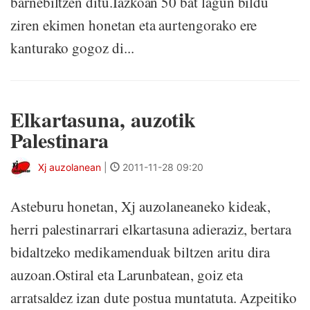
barnebiltzen ditu.Iazkoan 50 bat lagun bildu
ziren ekimen honetan eta aurtengorako ere
kanturako gogoz di...
Elkartasuna, auzotik
Palestinara
Xj auzolanean
|
2011-11-28 09:20
Asteburu honetan, Xj auzolaneaneko kideak,
herri palestinarrari elkartasuna adieraziz, bertara
bidaltzeko medikamenduak biltzen aritu dira
auzoan.Ostiral eta Larunbatean, goiz eta
arratsaldez izan dute postua muntatuta. Azpeitiko