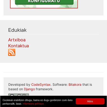
Edukiak
Artxiboa
Kontaktua
Developed by
CodeSyntax
. Software:
Bitakora
that is
based on
Django
framework.
Cookieak erabiltzen ditugu, baina ez dugu gordetzen zure datu
Ados
pertsonalik, lasai.
Informazio gehiago