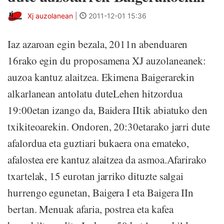
Xj auzolanean
|
2011-12-01 15:36
Iaz azaroan egin bezala, 2011n abenduaren
16rako egin du proposamena XJ auzolaneanek:
auzoa kantuz alaitzea. Ekimena Baigerarekin
alkarlanean antolatu duteLehen hitzordua
19:00etan izango da, Baidera IItik abiatuko den
txikiteoarekin. Ondoren, 20:30etarako jarri dute
afalordua eta guztiari bukaera ona emateko,
afalostea ere kantuz alaitzea da asmoa.Afarirako
txartelak, 15 eurotan jarriko dituzte salgai
hurrengo egunetan, Baigera I eta Baigera IIn
bertan. Menuak afaria, postrea eta kafea