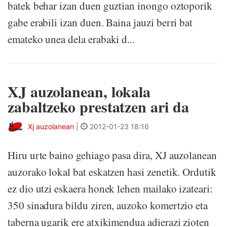
batek behar izan duen guztian inongo oztoporik
gabe erabili izan duen. Baina jauzi berri bat
emateko unea dela erabaki d...
XJ auzolanean, lokala
zabaltzeko prestatzen ari da
Xj auzolanean
|
2012-01-23 18:16
Hiru urte baino gehiago pasa dira, XJ auzolanean
auzorako lokal bat eskatzen hasi zenetik. Ordutik
ez dio utzi eskaera honek lehen mailako izateari:
350 sinadura bildu ziren, auzoko komertzio eta
taberna ugarik ere atxikimendua adierazi zioten