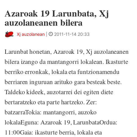
Azaroak 19 Larunbata, Xj
auzolaneanen bilera
Xj auzolanean
|
2011-11-14 20:33
Larunbat honetan, Azaroak 19, Xj auzolaneanen
bilera izango da mantangorri lokalean. Ikasturte
berriko erronkak, lokala eta funtzionamendu
berriaren inguruan arituko gara besteak beste.
Taldeko kideek, auzotarrei dei egiten diete
bertaratzeko eta parte hartzeko. Zer:
batzarraTokia: mantangorri, auzoko
lokalaEguna: Azaroak 19, LarunbataOrdua:
11:00Gaia: ikasturte berria, lokala eta