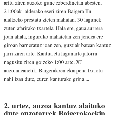
aritu ziren auzoko gune ezberdinetan abesten.
21:00ak alderako eseri ziren Baigera IIn
afaltzeko prestatu zieten mahaian. 30 lagunek
zuten afarirako txartela. Hala ere, gaua aurrera
joan ahala, inguruko mahaietan zen jendea ere
giroan barneratuz joan zen, guztiak batean kantuz
jarri ziren arte. Kantua eta lagunarte jatorra
nagusitu ziren goizeko 1:00 arte. XJ
auzolaneanetik, Baigerakoen ekarpena txalotu
nahi izan dute, euren kanturako grina ...
2. urtez, auzoa kantuz alaituko
dute auzotarrek Baigerakoekin