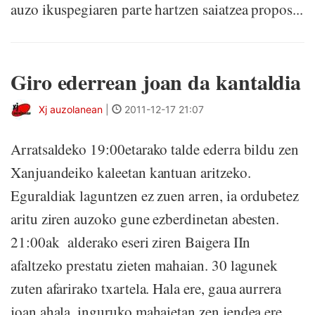
auzo ikuspegiaren parte hartzen saiatzea propos...
Giro ederrean joan da kantaldia
Xj auzolanean
|
2011-12-17 21:07
Arratsaldeko 19:00etarako talde ederra bildu zen
Xanjuandeiko kaleetan kantuan aritzeko.
Eguraldiak laguntzen ez zuen arren, ia ordubetez
aritu ziren auzoko gune ezberdinetan abesten.
21:00ak alderako eseri ziren Baigera IIn
afaltzeko prestatu zieten mahaian. 30 lagunek
zuten afarirako txartela. Hala ere, gaua aurrera
joan ahala, inguruko mahaietan zen jendea ere