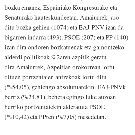
bozka emanez, Espainiako Kongresurako eta
Senaturako hauteskundeetan. Amaiurrek jaso
ditu bozka gehien (1074) eta EAJ-PNV izan da
bigarren indarra (493). PSOE (207) eta PP (140)
izan dira ondoren bozkatuenak eta gainontzeko
alderdi politikoak %2aren azpitik geratu
dira.Amaiurrek, Azpeitian orokorrean lortu
dituen portzentaien antzekoak lortu ditu
(%54,05), gehiengo absolutuarekin. EAJ-PNVk
berriz (%24,81), behera egingo luke auzoan
herriko portzentaiekin alderatuta PSOE
(%10,42) eta PPren (%7,05) mesedetan.