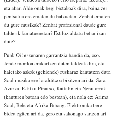
eta abar. Alde onak begi bistakoak dira, baina zer
pentsatua ere ematen du batzuetan. Zenbat ematen
du gure musikak? Zenbat profesional daude gure
talderik famatuenetan? Estiloz aldatu behar izan
dute?
Punk Oi! eszenaren garrantzia handia da, oso.
Jende mordoa erakartzen duten taldeak dira, eta
haietako askok (gehienek) euskaraz kantatzen dute.
Soul musika ere loralditxoa bizitzen ari da: Sara
Azurza, Estitxu Pinatxo, Kattalin eta Nenufarrak
(kanturen batean edo bestean), eta nola ez: Arima
Soul, Bele eta Afrika Bibang. Elektronika bere
bidea egiten ari da, gero eta sakonago sartzen ari