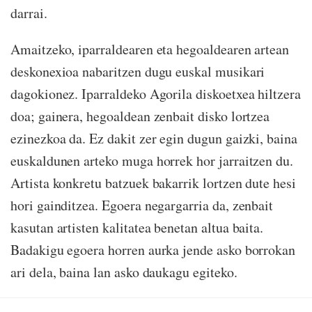
darrai.
Amaitzeko, iparraldearen eta hegoaldearen artean
deskonexioa nabaritzen dugu euskal musikari
dagokionez. Iparraldeko Agorila diskoetxea hiltzera
doa; gainera, hegoaldean zenbait disko lortzea
ezinezkoa da. Ez dakit zer egin dugun gaizki, baina
euskaldunen arteko muga horrek hor jarraitzen du.
Artista konkretu batzuek bakarrik lortzen dute hesi
hori gainditzea. Egoera negargarria da, zenbait
kasutan artisten kalitatea benetan altua baita.
Badakigu egoera horren aurka jende asko borrokan
ari dela, baina lan asko daukagu egiteko.