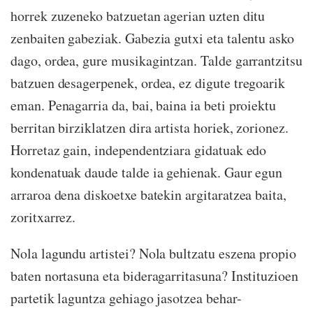
horrek zuzeneko batzuetan agerian uzten ditu
zenbaiten gabeziak. Gabezia gutxi eta talentu asko
dago, ordea, gure musikagintzan. Talde garrantzitsu
batzuen desagerpenek, ordea, ez digute tregoarik
eman. Penagarria da, bai, baina ia beti proiektu
berritan birziklatzen dira artista horiek, zorionez.
Horretaz gain, independentziara gidatuak edo
kondenatuak daude talde ia gehienak. Gaur egun
arraroa dena diskoetxe batekin argitaratzea baita,
zoritxarrez.
Nola lagundu artistei? Nola bultzatu eszena propio
baten nortasuna eta bideragarritasuna? Instituzioen
partetik laguntza gehiago jasotzea behar-