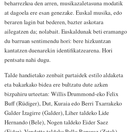
beharrezkoa den arren, musikazaletasuna modatik
at dagoela ere esan genezake. Euskal musika, edo
beraren lagin bat bederen, bazter askotara
ailegatzen da; nolabait. Euskaldunak beti eramango
du barruan sentimendu hori: bere hizkuntzan
kantatzen duenarekin identifikatzearena. Hori
pentsatu nahi dugu.
Talde handietako zenbait partaidek estilo aldaketa
eta bakarkako bidea ere bultzatu dute azken
bizpahiru urteetan: Willis Drummond-eko Felix
Buff (Rüdiger), Dut, Kuraia edo Berri Txarrakeko
Galder Izagirre (Galder), Liher taldeko Lide
Hernando (Bele), Nogen taldeko Eider Saez
(Eider), Vendetta taldeko Pello Reparaz (Zetak)...