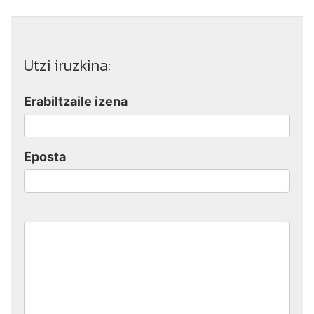
Utzi iruzkina:
Erabiltzaile izena
Eposta