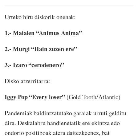
Urteko hiru diskorik onenak:
1.- Maialen “Animus Anima”
2.- Murgi “Hain zuzen ere”
3.- Izaro “cerodenero”
Disko atzerritarra:
Iggy Pop “Every loser”
(Gold Tooth/Atlantic)
Pandemiak baldintzatutako garaiak urruti gelditu
dira. Deskalabru handienetatik ere ekintza edo
ondorio positiboak atera daitezkeenez, bat