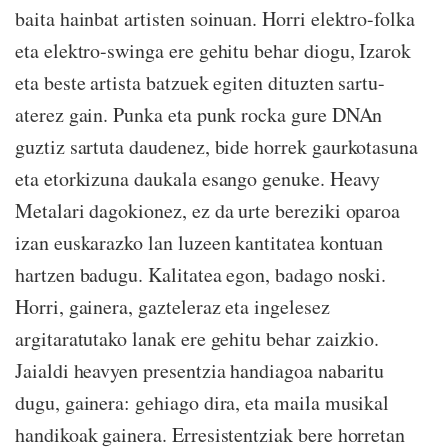
baita hainbat artisten soinuan. Horri elektro-folka
eta elektro-swinga ere gehitu behar diogu, Izarok
eta beste artista batzuek egiten dituzten sartu-
aterez gain. Punka eta punk rocka gure DNAn
guztiz sartuta daudenez, bide horrek gaurkotasuna
eta etorkizuna daukala esango genuke. Heavy
Metalari dagokionez, ez da urte bereziki oparoa
izan euskarazko lan luzeen kantitatea kontuan
hartzen badugu. Kalitatea egon, badago noski.
Horri, gainera, gazteleraz eta ingelesez
argitaratutako lanak ere gehitu behar zaizkio.
Jaialdi heavyen presentzia handiagoa nabaritu
dugu, gainera: gehiago dira, eta maila musikal
handikoak gainera. Erresistentziak bere horretan