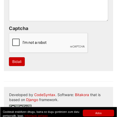
Captcha
Bidali
Developed by
CodeSyntax
. Software:
Bitakora
that is
based on
Django
framework.
Cookieak erabiltzen ditugu, baina ez dugu gordetzen zure datu
Ados
pertsonalik, lasai.
Informazio gehiago