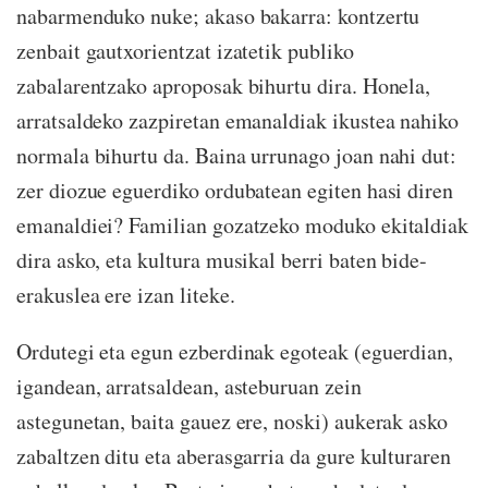
nabarmenduko nuke; akaso bakarra: kontzertu
zenbait gautxorientzat izatetik publiko
zabalarentzako aproposak bihurtu dira. Honela,
arratsaldeko zazpiretan emanaldiak ikustea nahiko
normala bihurtu da. Baina urrunago joan nahi dut:
zer diozue eguerdiko ordubatean egiten hasi diren
emanaldiei? Familian gozatzeko moduko ekitaldiak
dira asko, eta kultura musikal berri baten bide-
erakuslea ere izan liteke.
Ordutegi eta egun ezberdinak egoteak (eguerdian,
igandean, arratsaldean, asteburuan zein
astegunetan, baita gauez ere, noski) aukerak asko
zabaltzen ditu eta aberasgarria da gure kulturaren