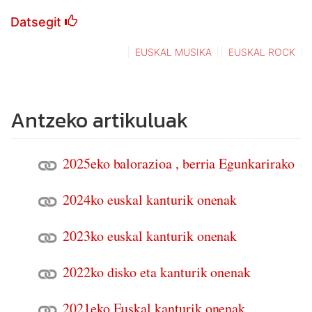
Datsegit
EUSKAL MUSIKA
EUSKAL ROCK
Antzeko artikuluak
2025eko balorazioa , berria Egunkarirako
2024ko euskal kanturik onenak
2023ko euskal kanturik onenak
2022ko disko eta kanturik onenak
2021eko Euskal kanturik onenak