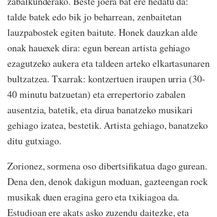
zabalkunderako. Beste joera bat ere hedatu da:
talde batek edo bik jo beharrean, zenbaitetan
lauzpabostek egiten baitute. Honek dauzkan alde
onak hauexek dira: egun berean artista gehiago
ezagutzeko aukera eta taldeen arteko elkartasunaren
bultzatzea. Txarrak: kontzertuen iraupen urria (30-
40 minutu batzuetan) eta errepertorio zabalen
ausentzia, batetik, eta dirua banatzeko musikari
gehiago izatea, bestetik. Artista gehiago, banatzeko
ditu gutxiago.
Zorionez, sormena oso dibertsifikatua dago gurean.
Dena den, denok dakigun moduan, gazteengan rock
musikak duen eragina gero eta txikiagoa da.
Estudioan ere akats asko zuzendu daitezke, eta