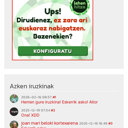
Azken iruzkinak
2026-02-16 08:57
#1
Hemen gure iruzkina! Eskerrik asko! Aitor
2025-12-19 07:54
#2
Ona! XDD
joan mari beloki kortexarena
2025-12-16 16:49
#3