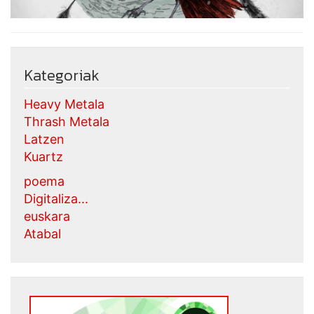
Kategoriak
Heavy Metala
Thrash Metala
Latzen
Kuartz
poema
Digitaliza...
euskara
Atabal