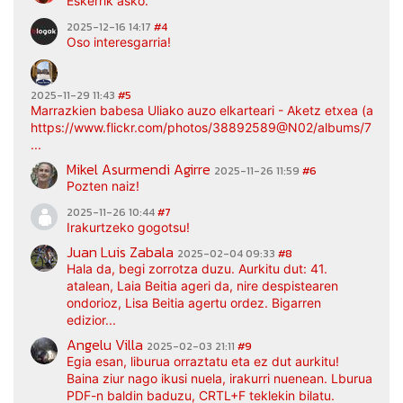
Eskerrik asko.
2025-12-16 14:17
#4
Oso interesgarria!
2025-11-29 11:43
#5
Marrazkien babesa Uliako auzo elkarteari - Aketz etxea (argaz
https://www.flickr.com/photos/38892589@N02/albums/7217
...
Mikel Asurmendi Agirre
2025-11-26 11:59
#6
Pozten naiz!
2025-11-26 10:44
#7
Irakurtzeko gogotsu!
Juan Luis Zabala
2025-02-04 09:33
#8
Hala da, begi zorrotza duzu. Aurkitu dut: 41.
atalean, Laia Beitia ageri da, nire despistearen
ondorioz, Lisa Beitia agertu ordez. Bigarren
edizior...
Angelu Villa
2025-02-03 21:11
#9
Egia esan, liburua orraztatu eta ez dut aurkitu!
Baina ziur nago ikusi nuela, irakurri nuenean. Lburua
PDF-n baldin baduzu, CRTL+F teklekin bilatu.