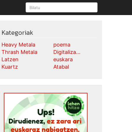
Kategoriak
Heavy Metala
poema
Thrash Metala
Digitaliza...
Latzen
euskara
Kuartz
Atabal