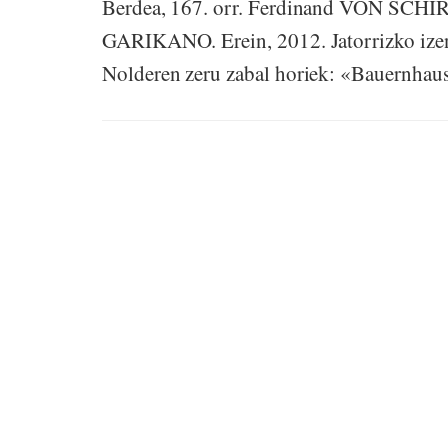
Berdea, 167. orr. Ferdinand VON SCHIR
GARIKANO. Erein, 2012. Jatorrizko ize
Nolderen zeru zabal horiek: «Bauernhaus 