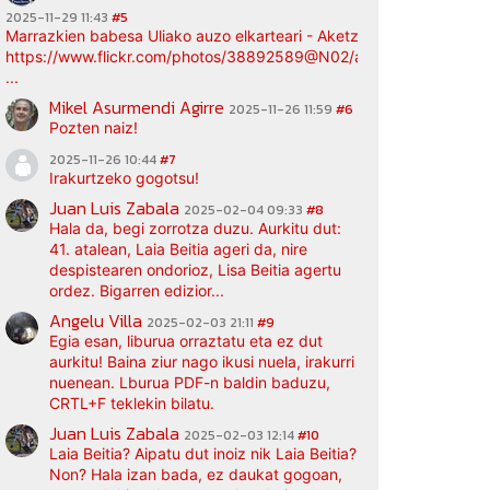
2025-11-29 11:43
#5
Marrazkien babesa Uliako auzo elkarteari - Aketz etxea (argazki bi
https://www.flickr.com/photos/38892589@N02/albums/72177720
...
Mikel Asurmendi Agirre
2025-11-26 11:59
#6
Pozten naiz!
2025-11-26 10:44
#7
Irakurtzeko gogotsu!
Juan Luis Zabala
2025-02-04 09:33
#8
Hala da, begi zorrotza duzu. Aurkitu dut:
41. atalean, Laia Beitia ageri da, nire
despistearen ondorioz, Lisa Beitia agertu
ordez. Bigarren edizior...
Angelu Villa
2025-02-03 21:11
#9
Egia esan, liburua orraztatu eta ez dut
aurkitu! Baina ziur nago ikusi nuela, irakurri
nuenean. Lburua PDF-n baldin baduzu,
CRTL+F teklekin bilatu.
Juan Luis Zabala
2025-02-03 12:14
#10
Laia Beitia? Aipatu dut inoiz nik Laia Beitia?
Non? Hala izan bada, ez daukat gogoan,