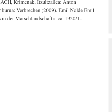
ACH, Krimenak. Itzultzailea: Anton
nburua: Verbrechen (2009). Emil Nolde Emil
in der Marschlandschaft». ca. 1920/1...