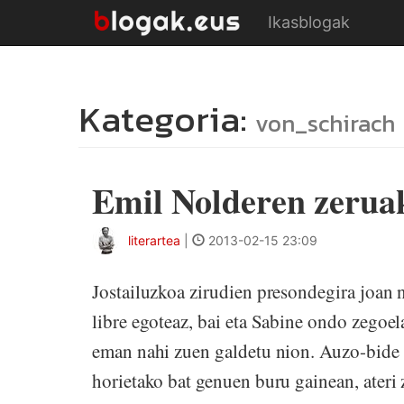
Ikasblogak
Kategoria:
von_schirach
Emil Nolderen zerua
literartea
|
2013-02-15 23:09
Jostailuzkoa zirudien presondegira joan n
libre egoteaz, bai eta Sabine ondo zegoel
eman nahi zuen galdetu nion. Auzo-bide 
horietako bat genuen buru gainean, ateri 