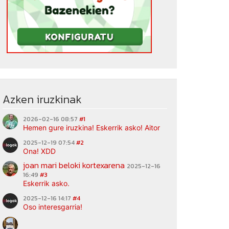
Azken iruzkinak
2026-02-16 08:57
#1
Hemen gure iruzkina! Eskerrik asko! Aitor
2025-12-19 07:54
#2
Ona! XDD
joan mari beloki kortexarena
2025-12-16
16:49
#3
Eskerrik asko.
2025-12-16 14:17
#4
Oso interesgarria!