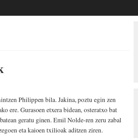
k
intzen Philippen bila. Jakina, poztu egin zen
ako ere. Gurasoen etxera bidean, osteratxo bat
batean geratu ginen. Emil Nolde-ren zeru zabal
zegoen eta kaioen txilioak aditzen ziren.