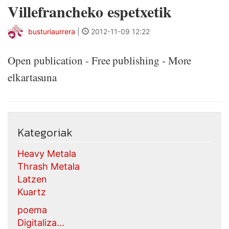
Villefrancheko espetxetik
busturiaurrera
|
2012-11-09 12:22
Open publication - Free publishing - More
elkartasuna
Kategoriak
Heavy Metala
Thrash Metala
Latzen
Kuartz
poema
Digitaliza...