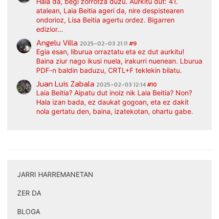
Hala da, begi zorrotza duzu. Aurkitu dut: 41.
atalean, Laia Beitia ageri da, nire despistearen
ondorioz, Lisa Beitia agertu ordez. Bigarren
edizior...
Angelu Villa
2025-02-03 21:11
#9
Egia esan, liburua orraztatu eta ez dut aurkitu!
Baina ziur nago ikusi nuela, irakurri nuenean. Lburua
PDF-n baldin baduzu, CRTL+F teklekin bilatu.
Juan Luis Zabala
2025-02-03 12:14
#10
Laia Beitia? Aipatu dut inoiz nik Laia Beitia? Non?
Hala izan bada, ez daukat gogoan, eta ez dakit
nola gertatu den, baina, izatekotan, ohartu gabe.
JARRI HARREMANETAN
|
ZER DA
|
BLOGA