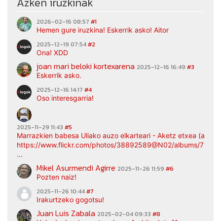
Azken iruzkinak
2026-02-16 08:57
#1
Hemen gure iruzkina! Eskerrik asko! Aitor
2025-12-19 07:54
#2
Ona! XDD
joan mari beloki kortexarena
2025-12-16 16:49
#3
Eskerrik asko.
2025-12-16 14:17
#4
Oso interesgarria!
2025-11-29 11:43
#5
Marrazkien babesa Uliako auzo elkarteari - Aketz etxea (argaz
https://www.flickr.com/photos/38892589@N02/albums/7217
...
Mikel Asurmendi Agirre
2025-11-26 11:59
#6
Pozten naiz!
2025-11-26 10:44
#7
Irakurtzeko gogotsu!
Juan Luis Zabala
2025-02-04 09:33
#8