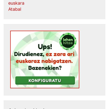
euskara
Atabal