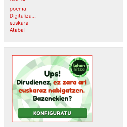
poema
Digitaliza...
euskara
Atabal