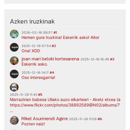
Azken iruzkinak
2026-02-16 08:57
#1
Hemen gure iruzkina! Eskerrik asko! Aitor
2025-12-19 07:54
#2
Ona! XDD
joan mari beloki kortexarena
2025-12-16 16:49
#3
Eskerrik asko.
2025-12-16 14:17
#4
Oso interesgarria!
2025-11-29 11:43
#5
Marrazkien babesa Uliako auzo elkarteari - Aketz etxea (argaz
https://www.flickr.com/photos/38892589@N02/albums/7217
...
Mikel Asurmendi Agirre
2025-11-26 11:59
#6
Pozten naiz!