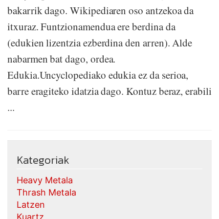
bakarrik dago. Wikipediaren oso antzekoa da
itxuraz. Funtzionamendua ere berdina da
(edukien lizentzia ezberdina den arren). Alde
nabarmen bat dago, ordea.
Edukia.Uncyclopediako edukia ez da serioa,
barre eragiteko idatzia dago. Kontuz beraz, erabili
...
Kategoriak
Heavy Metala
Thrash Metala
Latzen
Kuartz