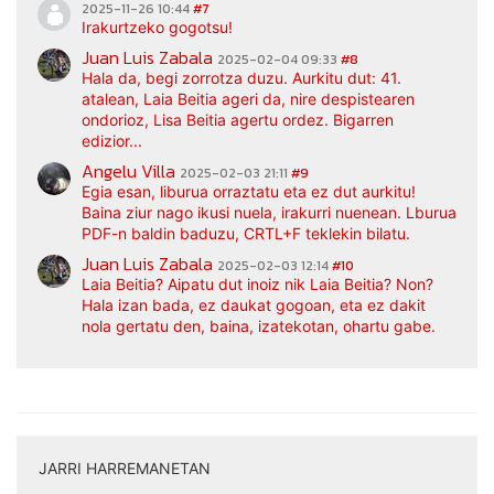
2025-11-26 10:44
#7
Irakurtzeko gogotsu!
Juan Luis Zabala
2025-02-04 09:33
#8
Hala da, begi zorrotza duzu. Aurkitu dut: 41.
atalean, Laia Beitia ageri da, nire despistearen
ondorioz, Lisa Beitia agertu ordez. Bigarren
edizior...
Angelu Villa
2025-02-03 21:11
#9
Egia esan, liburua orraztatu eta ez dut aurkitu!
Baina ziur nago ikusi nuela, irakurri nuenean. Lburua
PDF-n baldin baduzu, CRTL+F teklekin bilatu.
Juan Luis Zabala
2025-02-03 12:14
#10
Laia Beitia? Aipatu dut inoiz nik Laia Beitia? Non?
Hala izan bada, ez daukat gogoan, eta ez dakit
nola gertatu den, baina, izatekotan, ohartu gabe.
JARRI HARREMANETAN
|