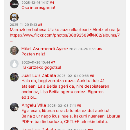
2025-12-16 14:17
#4
Oso interesgarria!
2025-11-29 11:43
#5
Marrazkien babesa Uliako auzo elkarteari - Aketz etxea (argaz
https://www.flickr.com/photos/38892589@N02/albums/7217
...
Mikel Asurmendi Agirre
2025-11-26 11:59
#6
Pozten naiz!
2025-11-26 10:44
#7
Irakurtzeko gogotsu!
Juan Luis Zabala
2025-02-04 09:33
#8
Hala da, begi zorrotza duzu. Aurkitu dut: 41.
atalean, Laia Beitia ageri da, nire despistearen
ondorioz, Lisa Beitia agertu ordez. Bigarren
edizior...
Angelu Villa
2025-02-03 21:11
#9
Egia esan, liburua orraztatu eta ez dut aurkitu!
Baina ziur nago ikusi nuela, irakurri nuenean. Lburua
PDF-n baldin baduzu, CRTL+F teklekin bilatu.
Juan Luis Zabala
2025-02-03 12:14
#10