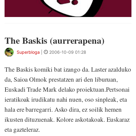
The Baskis (aurrerapena)
Superbloga
|
2006-10-09 01:28
The Baskis komiki bat izango da. Laster azalduko
da, Saioa Olmok prestatzen ari den liburuan,
Euskadi Trade Mark delako proiektuan.Pertsonai
ieratikoak irudikatu nahi nuen, oso sinpleak, eta
hala ere barregarri. Asko dira, ez soilik hemen
ikusten dituzuenak. Kolore askotakoak. Euskaraz
eta gazteleraz.