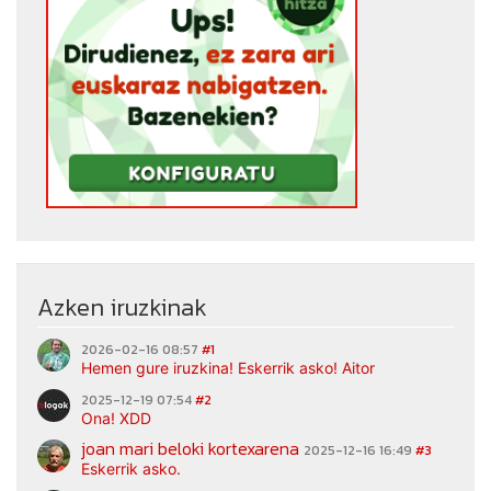
Azken iruzkinak
2026-02-16 08:57
#1
Hemen gure iruzkina! Eskerrik asko! Aitor
2025-12-19 07:54
#2
Ona! XDD
joan mari beloki kortexarena
2025-12-16 16:49
#3
Eskerrik asko.