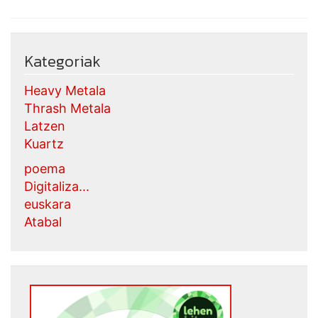
Kategoriak
Heavy Metala
Thrash Metala
Latzen
Kuartz
poema
Digitaliza...
euskara
Atabal