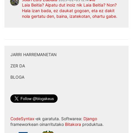
Laia Beitia? Aipatu dut inoiz nik Laia Beitia? Non?
Hala izan bada, ez daukat gogoan, eta ez dakit
nola gertatu den, baina, izatekotan, ohartu gabe.
JARRI HARREMANETAN
|
ZER DA
|
BLOGA
CodeSyntax
-ek garatuta. Softwarea:
Django
frameworkean oinarritutako
Bitakora
produktua.