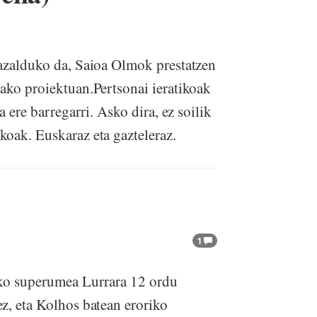
 azalduko da, Saioa Olmok prestatzen
ako proiektuan.Pertsonai ieratikoak
a ere barregarri. Asko dira, ez soilik
oak. Euskaraz eta gazteleraz.
1
ako superumea Lurrara 12 ordu
z, eta Kolhos batean eroriko