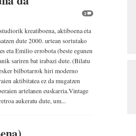
una da
2
studiorik kreatiboena, aktiboena eta
atzen dute 2000. urtean sortutako
es eta Emilio errobota (beste egunen
nik sariren bat irabazi dute. (Bilatu
 esker bilbotarrok hiri moderno
eraien aktibitatea ez da mugatzen
 beraien artelanen euskarria.Vintage
retroa aukeratu dute, um...
pena)