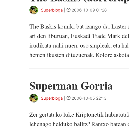
Superbloga
|
2006-10-09 01:28
The Baskis komiki bat izango da. Laster
ari den liburuan, Euskadi Trade Mark del
irudikatu nahi nuen, oso sinpleak, eta hal
hemen ikusten dituzuenak. Kolore askotak
Superman Gorria
Superbloga
|
2006-10-05 22:13
Zer gertatuko luke Kriptonetik habiatut
lehenago helduko balitz? Rantxo batean e