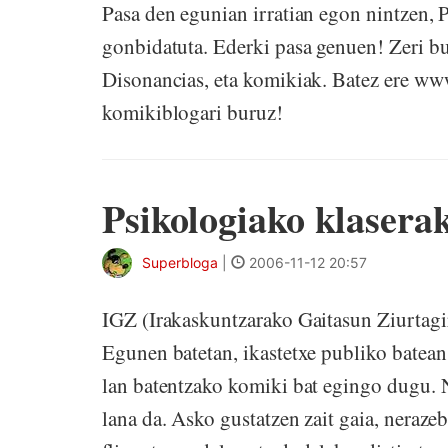
Pasa den egunian irratian egon nintzen, P
gonbidatuta. Ederki pasa genuen! Zeri bur
Disonancias, eta komikiak. Batez ere w
komikiblogari buruz!
Psikologiako klaserak
Superbloga
|
2006-11-12 20:57
IGZ (Irakaskuntzarako Gaitasun Ziurtagiri
Egunen batetan, ikastetxe publiko batean 
lan batentzako komiki bat egingo dugu. 
lana da. Asko gustatzen zait gaia, neraze