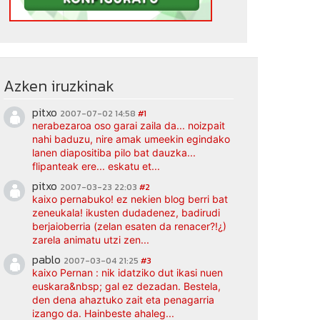
Azken iruzkinak
pitxo
2007-07-02 14:58
#1
nerabezaroa oso garai zaila da... noizpait
nahi baduzu, nire amak umeekin egindako
lanen diapositiba pilo bat dauzka...
flipanteak ere... eskatu et...
pitxo
2007-03-23 22:03
#2
kaixo pernabuko! ez nekien blog berri bat
zeneukala! ikusten dudadenez, badirudi
berjaioberria (zelan esaten da renacer?!¿)
zarela animatu utzi zen...
pablo
2007-03-04 21:25
#3
kaixo Pernan : nik idatziko dut ikasi nuen
euskara&nbsp; gal ez dezadan. Bestela,
den dena ahaztuko zait eta penagarria
izango da. Hainbeste ahaleg...