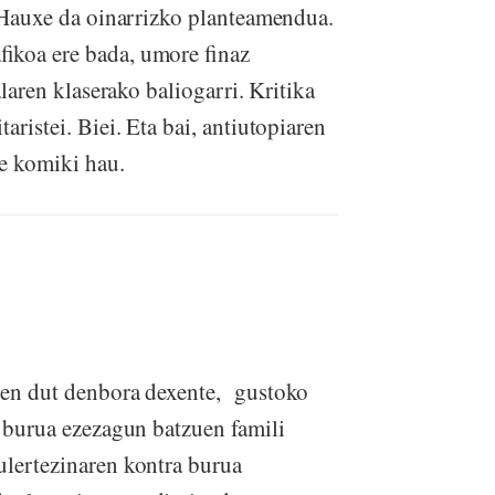
! Hauxe da oinarrizko planteamendua.
fikoa ere bada, umore finaz
alaren klaserako baliogarri. Kritika
aristei. Biei. Eta bai, antiutopiaren
ke komiki hau.
aten dut denbora dexente, gustoko
e burua ezezagun batzuen famili
ulertezinaren kontra burua