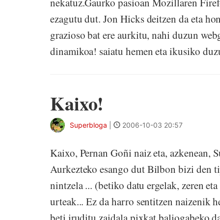
nekatuz.Gaurko pasioan Mozillaren Firef
ezagutu dut. Jon Hicks deitzen da eta h
grazioso bat ere aurkitu, nahi duzun web
dinamikoa! saiatu hemen eta ikusiko duzu.
Kaixo!
Superbloga
|
2006-10-03 20:57
Kaixo, Pernan Goñi naiz eta, azkenean, S
Aurkezteko esango dut Bilbon bizi den tip
nintzela ... (betiko datu ergelak, zeren et
urteak... Ez da harro sentitzen naizenik he
beti iruditu zaidala pixkat baliogabeko 