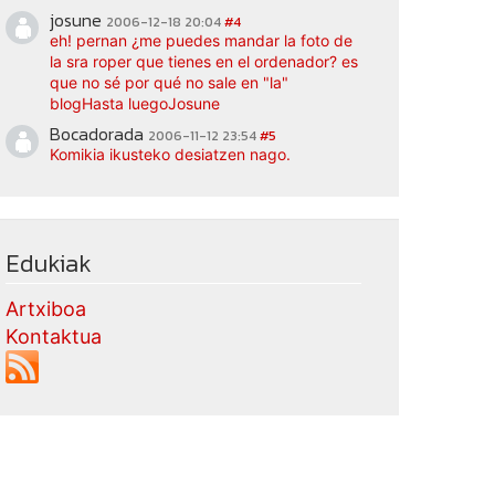
josune
2006-12-18 20:04
#4
eh! pernan ¿me puedes mandar la foto de
la sra roper que tienes en el ordenador? es
que no sé por qué no sale en "la"
blogHasta luegoJosune
Bocadorada
2006-11-12 23:54
#5
Komikia ikusteko desiatzen nago.
Edukiak
Artxiboa
Kontaktua