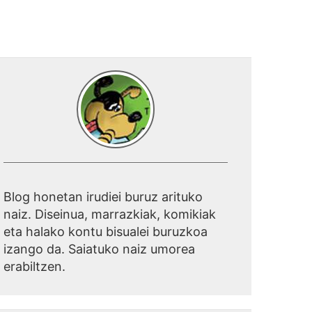
Blog honetan irudiei buruz arituko
naiz. Diseinua, marrazkiak, komikiak
eta halako kontu bisualei buruzkoa
izango da. Saiatuko naiz umorea
erabiltzen.