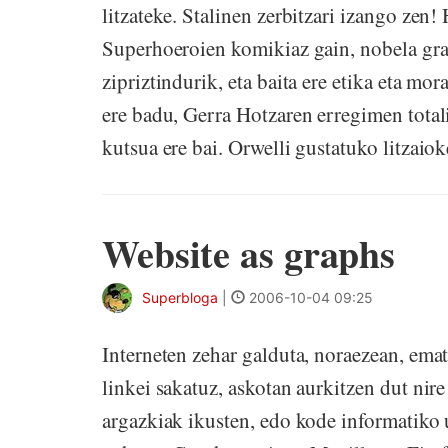
litzateke. Stalinen zerbitzari izango zen
Superhoeroien komikiaz gain, nobela gra
zipriztindurik, eta baita ere etika eta mor
ere badu, Gerra Hotzaren erregimen totalit
kutsua ere bai. Orwelli gustatuko litzaio
Website as graphs
Superbloga
|
2006-10-04 09:25
Interneten zehar galduta, noraezean, em
linkei sakatuz, askotan aurkitzen dut nir
argazkiak ikusten, edo kode informatiko 