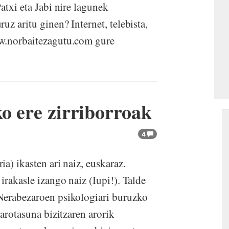
atxi eta Jabi nire lagunek
uz aritu ginen? Internet, telebista,
ww.norbaitezagutu.com gure
o ere zirriborroak
4
a) ikasten ari naiz, euskaraz.
irakasle izango naiz (Iupi!). Talde
Nerabezaroen psikologiari buruzko
barotasuna bizitzaren arorik