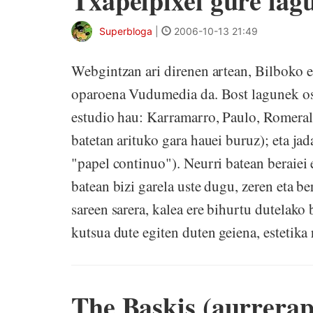
Txapelpixel gure lag
Superbloga
|
2006-10-13 21:49
Webgintzan ari direnen artean, Bilboko e
oparoena Vudumedia da. Bost lagunek os
estudio hau: Karramarro, Paulo, Romeral
batetan arituko gara hauei buruz); eta jada
"papel continuo"). Neurri batean beraiei
batean bizi garela uste dugu, zeren eta b
sareen sarera, kalea ere bihurtu dutelako
kutsua dute egiten duten geiena, estetika 
The Baskis (aurrera