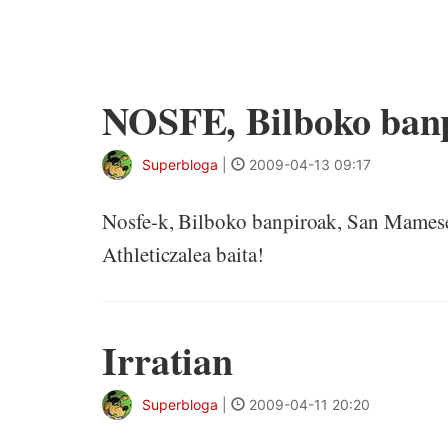
NOSFE, Bilboko banpi
Superbloga
|
2009-04-13 09:17
Nosfe-k, Bilboko banpiroak, San Mamese
Athleticzalea baita!
Irratian
Superbloga
|
2009-04-11 20:20