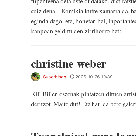
flipanteena dela uste dudalako, distiratsu
suizidena... Komikia kutre xamarra da, b
eginda dago, eta, honetan bai, inportan
kanpoan gelditu den zirriborro bat:
christine weber
Superbloga
|
2006-10-26 19:39
Kill Billen eszenak pintatzen dituen arti
deritzot. Maite dut! Eta hau da bere gal