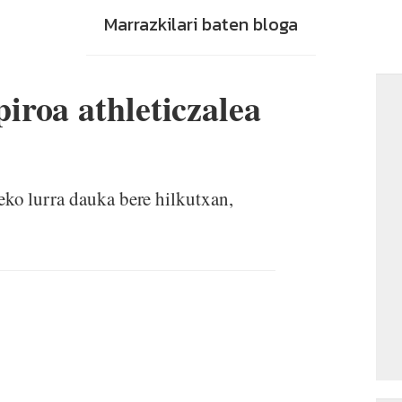
Marrazkilari baten bloga
roa athleticzalea
ko lurra dauka bere hilkutxan,