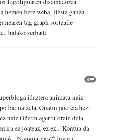
ox logotipoaren diseinadorea
ona hemen bere weba. Beste gauza
gunearen tag graph sortzaile
.. halako zerbait:
4
uperbloga idaztera animatu naiz.
o bat naizela, Oñatin jaio eta hezi
a ez naiz Oñatin agertu orain dela
rrira ez joateaz, ez ez... Kontua da
datuak "Nongoa zara?" horren