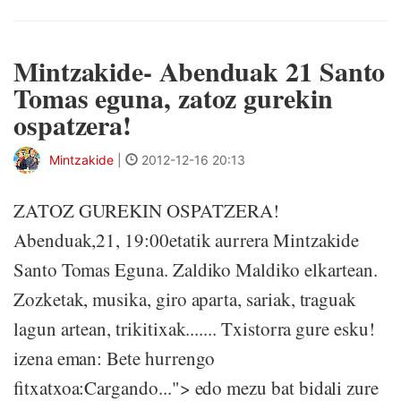
Mintzakide- Abenduak 21 Santo
Tomas eguna, zatoz gurekin
ospatzera!
Mintzakide
|
2012-12-16 20:13
ZATOZ GUREKIN OSPATZERA!
Abenduak,21, 19:00etatik aurrera Mintzakide
Santo Tomas Eguna. Zaldiko Maldiko elkartean.
Zozketak, musika, giro aparta, sariak, traguak
lagun artean, trikitixak....... Txistorra gure esku!
izena eman: Bete hurrengo
fitxatxoa:Cargando..."> edo mezu bat bidali zure