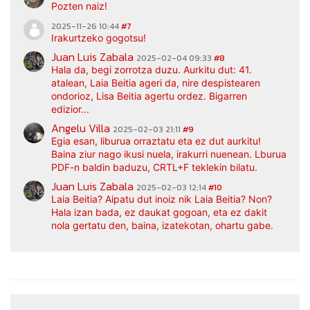
Pozten naiz!
2025-11-26 10:44
#7
Irakurtzeko gogotsu!
Juan Luis Zabala
2025-02-04 09:33
#8
Hala da, begi zorrotza duzu. Aurkitu dut: 41.
atalean, Laia Beitia ageri da, nire despistearen
ondorioz, Lisa Beitia agertu ordez. Bigarren
edizior...
Angelu Villa
2025-02-03 21:11
#9
Egia esan, liburua orraztatu eta ez dut aurkitu!
Baina ziur nago ikusi nuela, irakurri nuenean. Lburua
PDF-n baldin baduzu, CRTL+F teklekin bilatu.
Juan Luis Zabala
2025-02-03 12:14
#10
Laia Beitia? Aipatu dut inoiz nik Laia Beitia? Non?
Hala izan bada, ez daukat gogoan, eta ez dakit
nola gertatu den, baina, izatekotan, ohartu gabe.