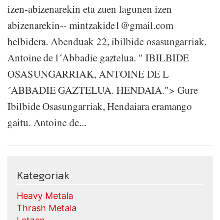
izen-abizenarekin eta zuen lagunen izen
abizenarekin-- mintzakide1@gmail.com
helbidera. Abenduak 22, ibilbide osasungarriak.
Antoine de l´Abbadie gaztelua. " IBILBIDE
OSASUNGARRIAK, ANTOINE DE L
´ABBADIE GAZTELUA. HENDAIA."> Gure
Ibilbide Osasungarriak, Hendaiara eramango
gaitu. Antoine de...
Kategoriak
Heavy Metala
Thrash Metala