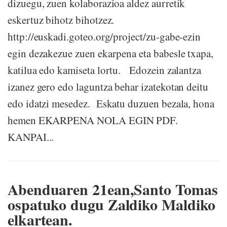
dizuegu, zuen kolaborazioa aldez aurretik
eskertuz bihotz bihotzez.
http://euskadi.goteo.org/project/zu-gabe-ezin
egin dezakezue zuen ekarpena eta babesle txapa,
katilua edo kamiseta lortu. Edozein zalantza
izanez gero edo laguntza behar izatekotan deitu
edo idatzi mesedez. Eskatu duzuen bezala, hona
hemen EKARPENA NOLA EGIN PDF.
KANPAI...
Abenduaren 21ean,Santo Tomas
ospatuko dugu Zaldiko Maldiko
elkartean.