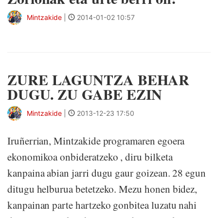
Mintzakide
|
2014-01-02 10:57
ZURE LAGUNTZA BEHAR
DUGU. ZU GABE EZIN
Mintzakide
|
2013-12-23 17:50
Iruñerrian, Mintzakide programaren egoera
ekonomikoa onbideratzeko , diru bilketa
kanpaina abian jarri dugu gaur goizean. 28 egun
ditugu helburua betetzeko. Mezu honen bidez,
kanpainan parte hartzeko gonbitea luzatu nahi