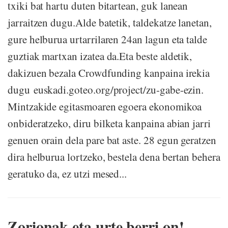
txiki bat hartu duten bitartean, guk lanean
jarraitzen dugu.Alde batetik, taldekatze lanetan,
gure helburua urtarrilaren 24an lagun eta talde
guztiak martxan izatea da.Eta beste aldetik,
dakizuen bezala Crowdfunding kanpaina irekia
dugu euskadi.goteo.org/project/zu-gabe-ezin.
Mintzakide egitasmoaren egoera ekonomikoa
onbideratzeko, diru bilketa kanpaina abian jarri
genuen orain dela pare bat aste. 28 egun geratzen
dira helburua lortzeko, bestela dena bertan behera
geratuko da, ez utzi mesed...
Zorionak eta urte berri on!