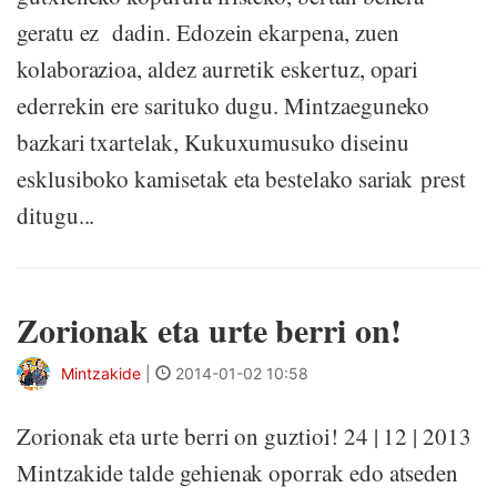
geratu ez dadin. Edozein ekarpena, zuen
kolaborazioa, aldez aurretik eskertuz, opari
ederrekin ere sarituko dugu. Mintzaeguneko
bazkari txartelak, Kukuxumusuko diseinu
esklusiboko kamisetak eta bestelako sariak prest
ditugu...
Zorionak eta urte berri on!
Mintzakide
|
2014-01-02 10:58
Zorionak eta urte berri on guztioi! 24 | 12 | 2013
Mintzakide talde gehienak oporrak edo atseden