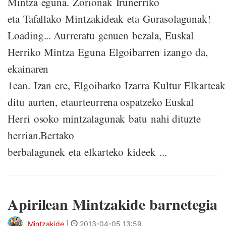
Mintza eguna. Zorionak Iruñerriko
eta Tafallako Mintzakideak eta Gurasolagunak!
Loading... Aurreratu genuen bezala, Euskal
Herriko Mintza Eguna Elgoibarren izango da,
ekainaren
1ean. Izan ere, Elgoibarko Izarra Kultur Elkartea
ditu aurten, etaurteurrena ospatzeko Euskal
Herri osoko mintzalagunak batu nahi dituzte
herrian.Bertako
berbalagunek eta elkarteko kideek ...
Apirilean Mintzakide barnetegia
Mintzakide
|
2013-04-05 13:59