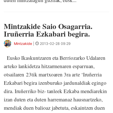
duten mintzalagun guztiak, eusk...
Mintzakide Saio Osagarria.
Iruñerria Ezkabari begira.
Mintzakide
|
2013-02-28 09:29
Eusko Ikaskuntzaren eta Berriozarko Udalaren
arteko lankidetza hitzarmenaren esparruan,
otsailaren 23tik martxoaren 3ra arte ‘Iruñerria
Ezkabari begira izenburuko jardunaldiak egingo
dira. Iruñerriko biz- tanleek Ezkaba mendiarekin
izan duten eta duten harremanaz hausnartzeko,
mendiak duen balioaz jabetuta, eskaintzen duen