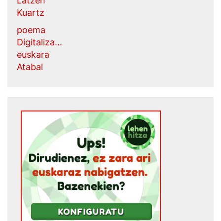
Latzen
Kuartz
poema
Digitaliza...
euskara
Atabal