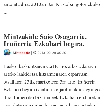
antolatu dira. 2013an San Kristobal gotorlekuko
i...
Mintzakide Saio Osagarria.
Iruñerria Ezkabari begira.
Mintzakide
|
2013-02-28 09:29
Eusko Ikaskuntzaren eta Berriozarko Udalaren
arteko lankidetza hitzarmenaren esparruan,
otsailaren 23tik martxoaren 3ra arte ‘Iruñerria
Ezkabari begira izenburuko jardunaldiak egingo
dira. Iruñerriko biz- tanleek Ezkaba mendiarekin
izan duten eta duten harremanaz hausnartzeko,