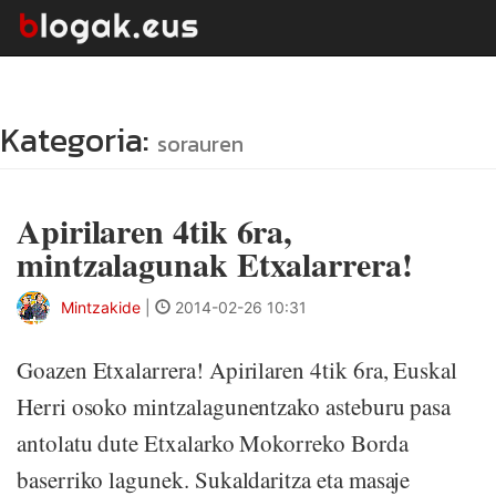
Kategoria:
sorauren
Apirilaren 4tik 6ra,
mintzalagunak Etxalarrera!
Mintzakide
|
2014-02-26 10:31
Goazen Etxalarrera! Apirilaren 4tik 6ra, Euskal
Herri osoko mintzalagunentzako asteburu pasa
antolatu dute Etxalarko Mokorreko Borda
baserriko lagunek. Sukaldaritza eta masaje