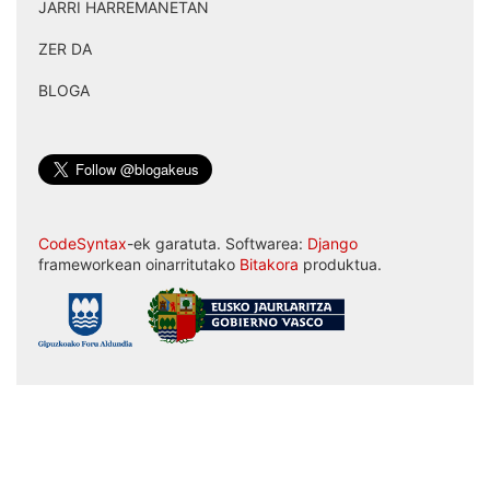
JARRI HARREMANETAN
|
ZER DA
|
BLOGA
CodeSyntax
-ek garatuta. Softwarea:
Django
frameworkean oinarritutako
Bitakora
produktua.