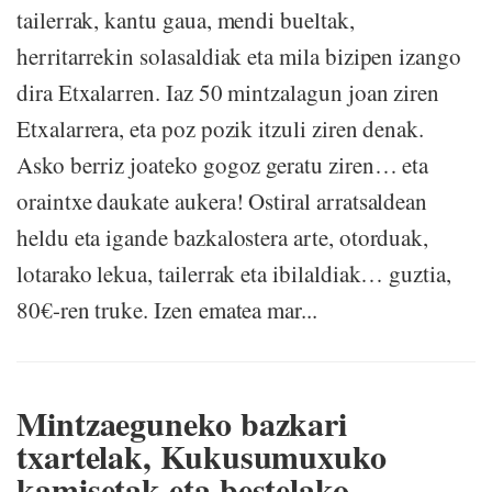
tailerrak, kantu gaua, mendi bueltak,
herritarrekin solasaldiak eta mila bizipen izango
dira Etxalarren. Iaz 50 mintzalagun joan ziren
Etxalarrera, eta poz pozik itzuli ziren denak.
Asko berriz joateko gogoz geratu ziren… eta
oraintxe daukate aukera! Ostiral arratsaldean
heldu eta igande bazkalostera arte, otorduak,
lotarako lekua, tailerrak eta ibilaldiak… guztia,
80€-ren truke. Izen ematea mar...
Mintzaeguneko bazkari
txartelak, Kukusumuxuko
kamisetak eta bestelako