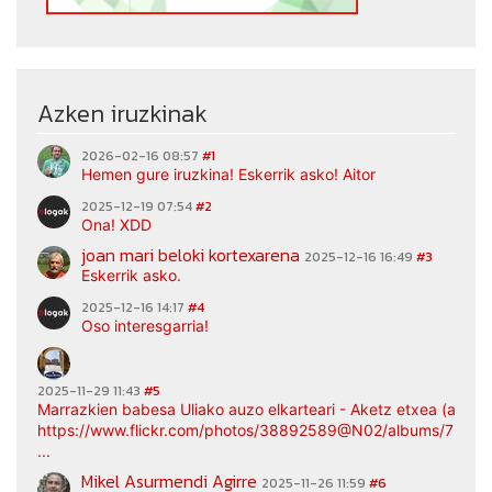
Azken iruzkinak
2026-02-16 08:57
#1
Hemen gure iruzkina! Eskerrik asko! Aitor
2025-12-19 07:54
#2
Ona! XDD
joan mari beloki kortexarena
2025-12-16 16:49
#3
Eskerrik asko.
2025-12-16 14:17
#4
Oso interesgarria!
2025-11-29 11:43
#5
Marrazkien babesa Uliako auzo elkarteari - Aketz etxea (argaz
https://www.flickr.com/photos/38892589@N02/albums/7217
...
Mikel Asurmendi Agirre
2025-11-26 11:59
#6