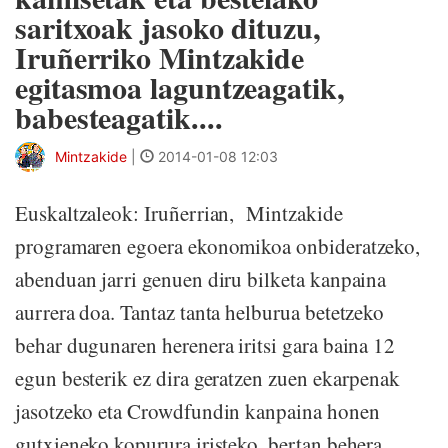
saritxoak jasoko dituzu,
Iruñerriko Mintzakide
egitasmoa laguntzeagatik,
babesteagatik....
Mintzakide
|
2014-01-08 12:03
Euskaltzaleok: Iruñerrian, Mintzakide
programaren egoera ekonomikoa onbideratzeko,
abenduan jarri genuen diru bilketa kanpaina
aurrera doa. Tantaz tanta helburua betetzeko
behar dugunaren herenera iritsi gara baina 12
egun besterik ez dira geratzen zuen ekarpenak
jasotzeko eta Crowdfundin kanpaina honen
gutxieneko kopurura iristeko, bertan behera