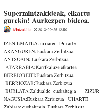
Supermintzakideak, elkartu
gurekin! Aurkezpen bideoa.
Mintzakide
|
2013-09-25 12:50
IZEN-EMATEA: urriaren 19ra arte
ARANGUREN:Euskara Zerbitzua
ANTSOAIN: Euskara Zerbitzua
ATARRABIA:Karrlkaluze elkartea
BERRIOBEITI:Euskara Zerbitzua
BERRIOZAR:Euskara Zerbitzua
BURLATA:Zaldualde euskaltegia ZIZUR
NAGUSIA:Euskara Zerbitzua UHARTE:
Zubiarte euskaltegia, Euskara Zerbitzua