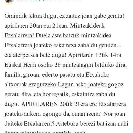
Oraindik lekua dugu, ez zaitez joan gabe geratu!
apirilaren 20an eta 21ean, Mintzakideak
Etxalarrera! Duela aste batzuk mintzakidea
Etxalarrera joateko eskaintza zabaldu genuen...
eta aterpetxea bete dugu! Apirilaren 13tik 14ra
Euskal Herri osoko 28 mintzalagun bilduko dira,
familia giroan, ederto pasatu eta Etxalarko
altxorrak ezagutzeko.Lagun asko joateko gogoz
geratu dira, eta horregatik, eskaintza zabaldu
dugu. APIRILAREN 20tik 21era ere Etxalarrera
joateko aukera egongo da, eman izena! Nor joan
daiteke Etxalarrera? Asteburu berezi bat izan nahi