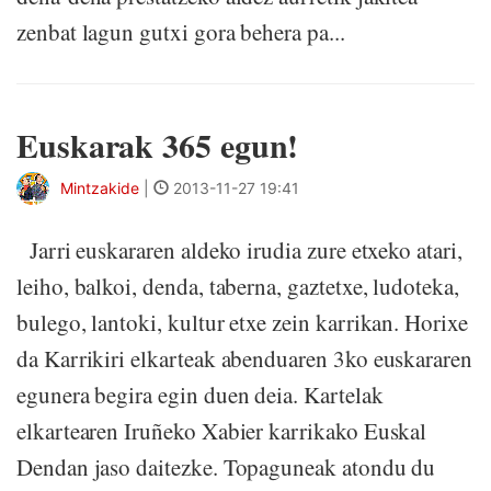
zenbat lagun gutxi gora behera pa...
Euskarak 365 egun!
Mintzakide
|
2013-11-27 19:41
Jarri euskararen aldeko irudia zure etxeko atari,
leiho, balkoi, denda, taberna, gaztetxe, ludoteka,
bulego, lantoki, kultur etxe zein karrikan. Horixe
da Karrikiri elkarteak abenduaren 3ko euskararen
egunera begira egin duen deia. Kartelak
elkartearen Iruñeko Xabier karrikako Euskal
Dendan jaso daitezke. Topaguneak atondu du