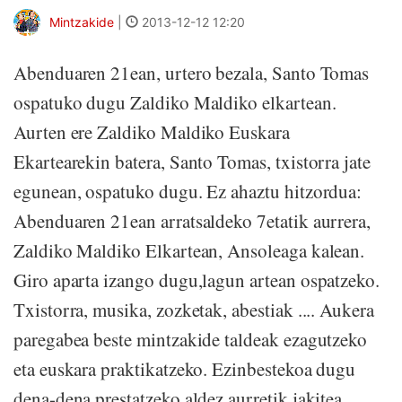
Mintzakide
|
2013-12-12 12:20
Abenduaren 21ean, urtero bezala, Santo Tomas
ospatuko dugu Zaldiko Maldiko elkartean.
Aurten ere Zaldiko Maldiko Euskara
Ekartearekin batera, Santo Tomas, txistorra jate
egunean, ospatuko dugu. Ez ahaztu hitzordua:
Abenduaren 21ean arratsaldeko 7etatik aurrera,
Zaldiko Maldiko Elkartean, Ansoleaga kalean.
Giro aparta izango dugu,lagun artean ospatzeko.
Txistorra, musika, zozketak, abestiak .... Aukera
paregabea beste mintzakide taldeak ezagutzeko
eta euskara praktikatzeko. Ezinbestekoa dugu
dena-dena prestatzeko aldez aurretik jakitea