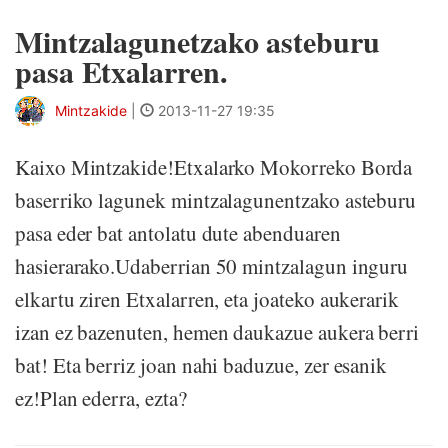
Mintzalagunetzako asteburu
pasa Etxalarren.
Mintzakide
|
2013-11-27 19:35
Kaixo Mintzakide!Etxalarko Mokorreko Borda
baserriko lagunek mintzalagunentzako asteburu
pasa eder bat antolatu dute abenduaren
hasierarako.Udaberrian 50 mintzalagun inguru
elkartu ziren Etxalarren, eta joateko aukerarik
izan ez bazenuten, hemen daukazue aukera berri
bat! Eta berriz joan nahi baduzue, zer esanik
ez!Plan ederra, ezta?