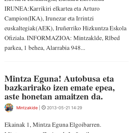
IRUNEA:Karrikiri elkartea eta Arturo
Campion(IKA), Irunezar eta Irrintzi
euskaltegiak(AEK), Iruñerriko Hizkuntza Eskola
Ofiziala. INFORMAZIOA: Mintzaklde, Rlbed
parkea, 1 behea, Alarrabia 948...
Mintza Eguna! Autobusa eta
bazkarirako izen emate epea,
aste honetan amaitzen da.
Mintzakide
|
2013-05-21 14:29
Ekainak 1, Mintza Eguna Elgoibarren.