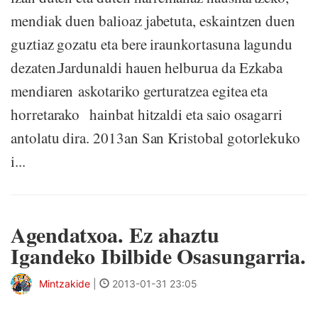
mendiak duen balioaz jabetuta, eskaintzen duen
guztiaz gozatu eta bere iraunkortasuna lagundu
dezaten.Jardunaldi hauen helburua da Ezkaba
mendiaren askotariko gerturatzea egitea eta
horretarako hainbat hitzaldi eta saio osagarri
antolatu dira. 2013an San Kristobal gotorlekuko
i...
Agendatxoa. Ez ahaztu
Igandeko Ibilbide Osasungarria.
Mintzakide
|
2013-01-31 23:05