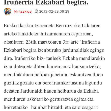
Iruñerria Ezkabari begira.
Mintzakide
|
2013-02-28 09:29
Eusko Ikaskuntzaren eta Berriozarko Udalaren
arteko lankidetza hitzarmenaren esparruan,
otsailaren 23tik martxoaren 3ra arte ‘Iruñerria
Ezkabari begira izenburuko jardunaldiak egingo
dira. Iruñerriko biz- tanleek Ezkaba mendiarekin
izan duten eta duten harremanaz hausnartzeko,
mendiak duen balioaz jabetuta, eskaintzen duen
guztiaz gozatu eta bere iraunkortasuna lagundu
dezaten.Jardunaldi hauen helburua da Ezkaba
mendiaren askotariko gerturatzea egitea eta
horretarako hainbat hitzaldi eta saio osagarri