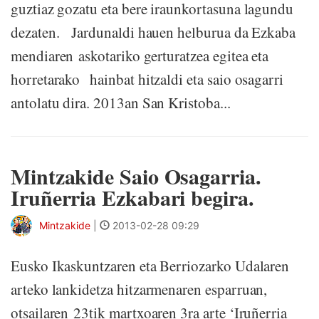
guztiaz gozatu eta bere iraunkortasuna lagundu
dezaten. Jardunaldi hauen helburua da Ezkaba
mendiaren askotariko gerturatzea egitea eta
horretarako hainbat hitzaldi eta saio osagarri
antolatu dira. 2013an San Kristoba...
Mintzakide Saio Osagarria.
Iruñerria Ezkabari begira.
Mintzakide
|
2013-02-28 09:29
Eusko Ikaskuntzaren eta Berriozarko Udalaren
arteko lankidetza hitzarmenaren esparruan,
otsailaren 23tik martxoaren 3ra arte ‘Iruñerria