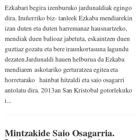
Ezkabari begira izenburuko jardunaldiak egingo
dira. Iruñerriko biz- tanleek Ezkaba mendiarekin
izan duten eta duten harremanaz hausnartzeko,
mendiak duen balioaz jabetuta, eskaintzen duen
guztiaz gozatu eta bere iraunkortasuna lagundu
dezaten.Jardunaldi hauen helburua da Ezkaba
mendiaren askotariko gerturatzea egitea eta
horretarako hainbat hitzaldi eta saio osagarri
antolatu dira. 2013an San Kristobal gotorlekuko
i...
Mintzakide Saio Osagarria.