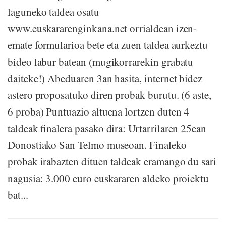
laguneko taldea osatu
www.euskararenginkana.net orrialdean izen-
emate formularioa bete eta zuen taldea aurkeztu
bideo labur batean (mugikorrarekin grabatu
daiteke!) Abeduaren 3an hasita, internet bidez
astero proposatuko diren probak burutu. (6 aste,
6 proba) Puntuazio altuena lortzen duten 4
taldeak finalera pasako dira: Urtarrilaren 25ean
Donostiako San Telmo museoan. Finaleko
probak irabazten dituen taldeak eramango du sari
nagusia: 3.000 euro euskararen aldeko proiektu
bat...