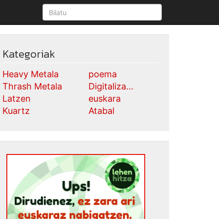
Kategoriak
Heavy Metala
poema
Thrash Metala
Digitaliza...
Latzen
euskara
Kuartz
Atabal