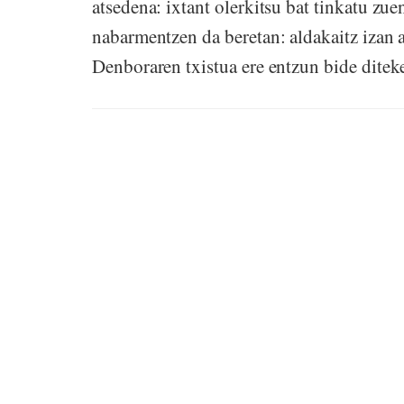
atsedena: ixtant olerkitsu bat tinkatu zue
nabarmentzen da beretan: aldakaitz izan 
Denboraren txistua ere entzun bide diteke,