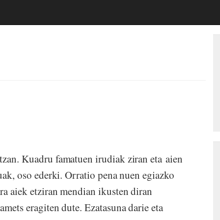
tzan. Kuadru famatuen irudiak ziran eta aien
tuak, oso ederki. Orratio pena nuen egiazko
ra aiek etziran mendian ikusten diran
amets eragiten dute. Ezatasuna darie eta