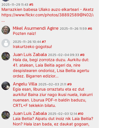
2025-11-29 11:43
#5
Marrazkien babesa Uliako auzo elkarteari - Aketz etxea (argazki bi
https://www.flickr.com/photos/38892589@N02/albums/72177720
...
Mikel Asurmendi Agirre
2025-11-26 11:59
#6
Pozten naiz!
2025-11-26 10:44
#7
Irakurtzeko gogotsu!
Juan Luis Zabala
2025-02-04 09:33
#8
Hala da, begi zorrotza duzu. Aurkitu dut:
41. atalean, Laia Beitia ageri da, nire
despistearen ondorioz, Lisa Beitia agertu
ordez. Bigarren edizior...
Angelu Villa
2025-02-03 21:11
#9
Egia esan, liburua orraztatu eta ez dut
aurkitu! Baina ziur nago ikusi nuela, irakurri
nuenean. Lburua PDF-n baldin baduzu,
CRTL+F teklekin bilatu.
Juan Luis Zabala
2025-02-03 12:14
#10
Laia Beitia? Aipatu dut inoiz nik Laia Beitia?
Non? Hala izan bada, ez daukat gogoan,