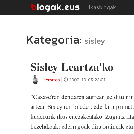
Ikasblogak
Kategoria:
sisley
Sisley Leartza'ko
literartea
|
2009-10-05 23:01
"Cazave'ren dendaren aurrean gelditu nin
artean Sisley'ren bi eder: ederki inprima
kuadrurik ikus enezakealako. Zugaitz illa
bezelakoak: ederragoak dira oraindik eta 