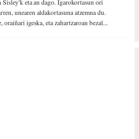
n Sisley'k eta an dago. Igarokortasun ori
arren, unearen aldakortasuna atzemna du.
 oraiñari igeska, eta zahartzaroan bezal...