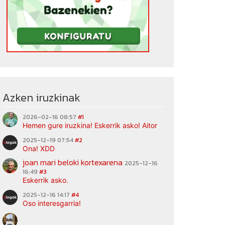
Azken iruzkinak
2026-02-16 08:57
#1
Hemen gure iruzkina! Eskerrik asko! Aitor
2025-12-19 07:54
#2
Ona! XDD
joan mari beloki kortexarena
2025-12-16
16:49
#3
Eskerrik asko.
2025-12-16 14:17
#4
Oso interesgarria!