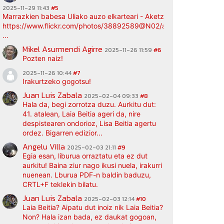
2025-11-29 11:43
#5
Marrazkien babesa Uliako auzo elkarteari - Aketz etxea (argazki bi
https://www.flickr.com/photos/38892589@N02/albums/72177720
...
Mikel Asurmendi Agirre
2025-11-26 11:59
#6
Pozten naiz!
2025-11-26 10:44
#7
Irakurtzeko gogotsu!
Juan Luis Zabala
2025-02-04 09:33
#8
Hala da, begi zorrotza duzu. Aurkitu dut:
41. atalean, Laia Beitia ageri da, nire
despistearen ondorioz, Lisa Beitia agertu
ordez. Bigarren edizior...
Angelu Villa
2025-02-03 21:11
#9
Egia esan, liburua orraztatu eta ez dut
aurkitu! Baina ziur nago ikusi nuela, irakurri
nuenean. Lburua PDF-n baldin baduzu,
CRTL+F teklekin bilatu.
Juan Luis Zabala
2025-02-03 12:14
#10
Laia Beitia? Aipatu dut inoiz nik Laia Beitia?
Non? Hala izan bada, ez daukat gogoan,