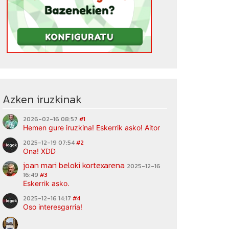
Azken iruzkinak
2026-02-16 08:57
#1
Hemen gure iruzkina! Eskerrik asko! Aitor
2025-12-19 07:54
#2
Ona! XDD
joan mari beloki kortexarena
2025-12-16
16:49
#3
Eskerrik asko.
2025-12-16 14:17
#4
Oso interesgarria!