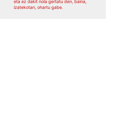
eta ez dakit nola gertatu den, baina,
izatekotan, ohartu gabe.