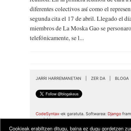
diferentes colectivos así como el represe
segunda cita el 17 de abril. Llegado el dí
miembros de La Moska Gao se personaron
telefónicamente, se l...
JARRI HARREMANETAN
|
ZER DA
|
BLOGA
CodeSyntax
-ek garatuta. Softwarea:
Django
fram
produktua.
Cookieak erabiltzen ditugu, baina ez dugu gordetzen zur