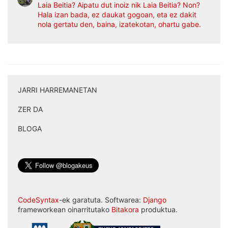
Laia Beitia? Aipatu dut inoiz nik Laia Beitia? Non?
Hala izan bada, ez daukat gogoan, eta ez dakit
nola gertatu den, baina, izatekotan, ohartu gabe.
JARRI HARREMANETAN
|
ZER DA
|
BLOGA
CodeSyntax
-ek garatuta. Softwarea:
Django
frameworkean oinarritutako
Bitakora
produktua.