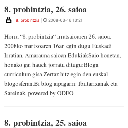
8. probintzia, 26. saioa
8. probintzia
|
2008-03-16 13:21
Horra “8. probintzia“ irratsaioaren 26. saioa.
2008ko martxoaren 16an egin dugu Euskadi
Irratian, Amarauna saioan.EdukiakSaio honetan,
honako gai hauek jorratu ditugu:Bloga
curriculum gisa.Zertaz hitz egin den euskal
blogosferan.Bi blog aipagarri: Ibiltarixanak eta
Sareinak. powered by ODEO
8. probintzia, 25. saioa