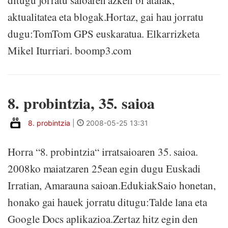
ditugu jorratu saioaren azken bi atalak,
aktualitatea eta blogak.Hortaz, gai hau jorratu
dugu:TomTom GPS euskaratua. Elkarrizketa
Mikel Iturriari. boomp3.com
8. probintzia, 35. saioa
8. probintzia
|
2008-05-25 13:31
Horra “8. probintzia“ irratsaioaren 35. saioa.
2008ko maiatzaren 25ean egin dugu Euskadi
Irratian, Amarauna saioan.EdukiakSaio honetan,
honako gai hauek jorratu ditugu:Talde lana eta
Google Docs aplikazioa.Zertaz hitz egin den