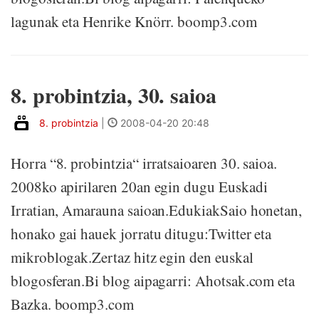
lagunak eta Henrike Knörr. boomp3.com
8. probintzia, 30. saioa
8. probintzia
|
2008-04-20 20:48
Horra “8. probintzia“ irratsaioaren 30. saioa.
2008ko apirilaren 20an egin dugu Euskadi
Irratian, Amarauna saioan.EdukiakSaio honetan,
honako gai hauek jorratu ditugu:Twitter eta
mikroblogak.Zertaz hitz egin den euskal
blogosferan.Bi blog aipagarri: Ahotsak.com eta
Bazka. boomp3.com