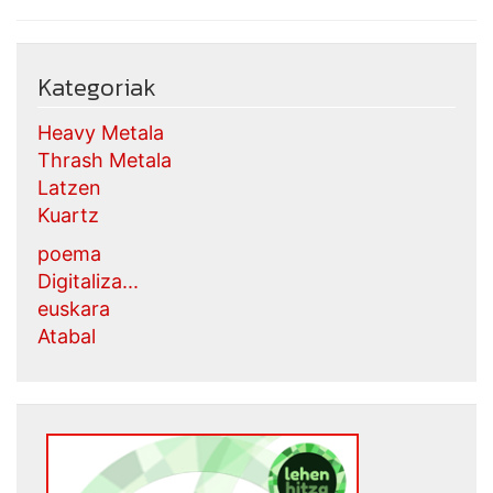
Kategoriak
Heavy Metala
Thrash Metala
Latzen
Kuartz
poema
Digitaliza...
euskara
Atabal