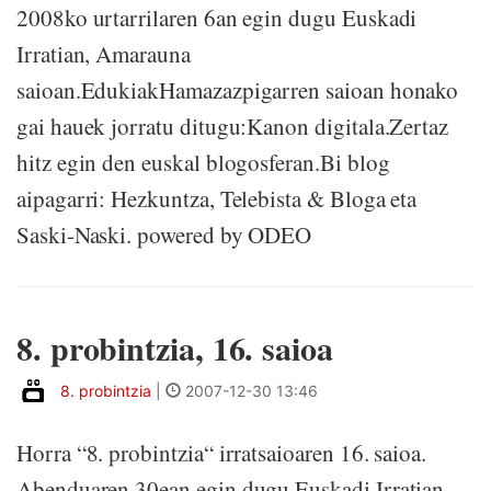
2008ko urtarrilaren 6an egin dugu Euskadi
Irratian, Amarauna
saioan.EdukiakHamazazpigarren saioan honako
gai hauek jorratu ditugu:Kanon digitala.Zertaz
hitz egin den euskal blogosferan.Bi blog
aipagarri: Hezkuntza, Telebista & Bloga eta
Saski-Naski. powered by ODEO
8. probintzia, 16. saioa
8. probintzia
|
2007-12-30 13:46
Horra “8. probintzia“ irratsaioaren 16. saioa.
Abenduaren 30ean egin dugu Euskadi Irratian,