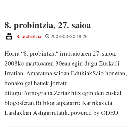
8. probintzia, 27. saioa
8. probintzia
|
2008-03-30 18:26
Horra “8. probintzia“ irratsaioaren 27. saioa.
2008ko martxoaren 30ean egin dugu Euskadi
Irratian, Amarauna saioan.EdukiakSaio honetan,
honako gai hauek jorratu
ditugu:Pornografia.Zertaz hitz egin den euskal
blogosferan.Bi blog aipagarri: Karrikas eta
Lardaxkan Astigarretatik. powered by ODEO