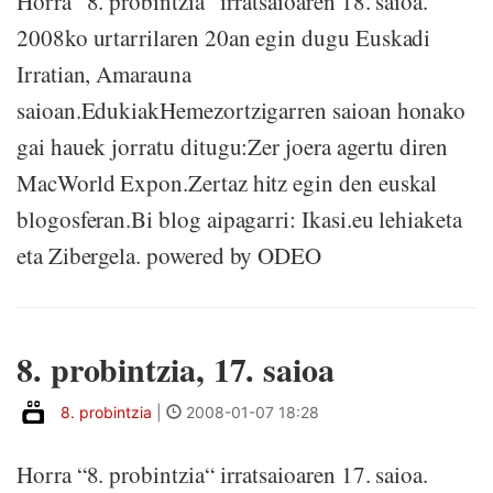
Horra “8. probintzia“ irratsaioaren 18. saioa.
2008ko urtarrilaren 20an egin dugu Euskadi
Irratian, Amarauna
saioan.EdukiakHemezortzigarren saioan honako
gai hauek jorratu ditugu:Zer joera agertu diren
MacWorld Expon.Zertaz hitz egin den euskal
blogosferan.Bi blog aipagarri: Ikasi.eu lehiaketa
eta Zibergela. powered by ODEO
8. probintzia, 17. saioa
8. probintzia
|
2008-01-07 18:28
Horra “8. probintzia“ irratsaioaren 17. saioa.