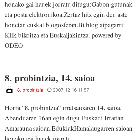
honako gai hauek jorratu ditugu:Gabon gutunak
eta posta elektronikoa.Zertaz hitz egin den aste
honetan euskal blogosferan.Bi blog aipagarri:
Klik bikoitza eta Euskaljakintza. powered by
ODEO
8. probintzia, 14. saioa
8. probintzia
|
2007-12-16 11:57
Horra “8. probintzia“ irratsaioaren 14. saioa.
Abenduaren 16an egin dugu Euskadi Irratian,
Amarauna saioan.EdukiakHamalaugarren saioan
honako gai hauek jorratu