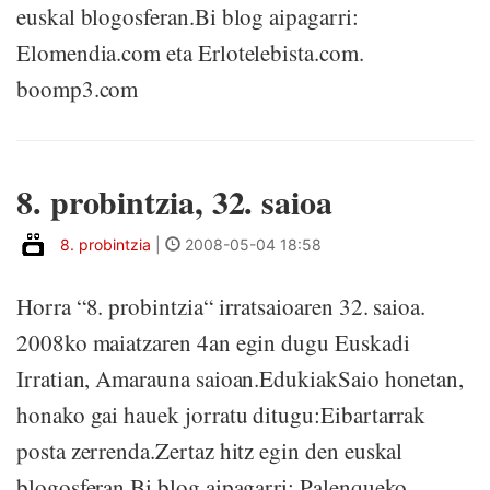
euskal blogosferan.Bi blog aipagarri:
Elomendia.com eta Erlotelebista.com.
boomp3.com
8. probintzia, 32. saioa
8. probintzia
|
2008-05-04 18:58
Horra “8. probintzia“ irratsaioaren 32. saioa.
2008ko maiatzaren 4an egin dugu Euskadi
Irratian, Amarauna saioan.EdukiakSaio honetan,
honako gai hauek jorratu ditugu:Eibartarrak
posta zerrenda.Zertaz hitz egin den euskal
blogosferan.Bi blog aipagarri: Palenqueko