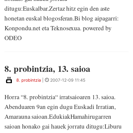
ditugu:Euskalbar.Zertaz hitz egin den aste
honetan euskal blogosferan.Bi blog aipagarri:
Konpondu.net eta Teknosexua. powered by
ODEO
8. probintzia, 13. saioa
8. probintzia
|
2007-12-09 11:45
Horra “8. probintzia“ irratsaioaren 13. saioa.
Abenduaren 9an egin dugu Euskadi Irratian,
Amarauna saioan.EdukiakHamahirugarren
saioan honako gai hauek jorratu ditugu:Liburu