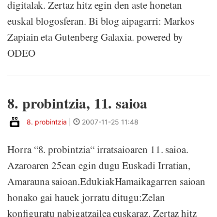
digitalak. Zertaz hitz egin den aste honetan
euskal blogosferan. Bi blog aipagarri: Markos
Zapiain eta Gutenberg Galaxia. powered by
ODEO
8. probintzia, 11. saioa
8. probintzia
|
2007-11-25 11:48
Horra “8. probintzia“ irratsaioaren 11. saioa.
Azaroaren 25ean egin dugu Euskadi Irratian,
Amarauna saioan.EdukiakHamaikagarren saioan
honako gai hauek jorratu ditugu:Zelan
konfiguratu nabigatzailea euskaraz. Zertaz hitz