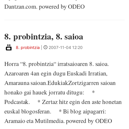
Dantzan.com. powered by ODEO
8. probintzia, 8. saioa
8. probintzia
|
2007-11-04 12:20
Horra “8. probintzia“ irratsaioaren 8. saioa.
Azaroaren 4an egin dugu Euskadi Irratian,
Amarauna saioan.EdukiakZortzigarren saioan
honako gai hauek jorratu ditugu: *
Podcastak. * Zertaz hitz egin den aste honetan
euskal blogosferan. * Bi blog aipagarri:
Aramaio eta Mutilmedia. powered by ODEO