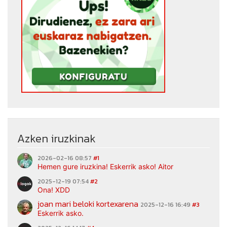
Azken iruzkinak
2026-02-16 08:57
#1
Hemen gure iruzkina! Eskerrik asko! Aitor
2025-12-19 07:54
#2
Ona! XDD
joan mari beloki kortexarena
2025-12-16 16:49
#3
Eskerrik asko.