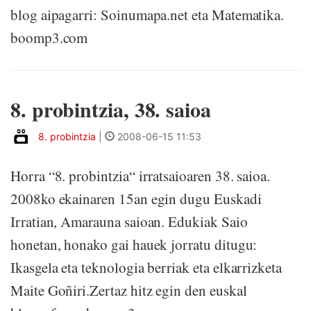
blog aipagarri: Soinumapa.net eta Matematika.
boomp3.com
8. probintzia, 38. saioa
8. probintzia
|
2008-06-15 11:53
Horra “8. probintzia“ irratsaioaren 38. saioa.
2008ko ekainaren 15an egin dugu Euskadi
Irratian, Amarauna saioan. Edukiak Saio
honetan, honako gai hauek jorratu ditugu:
Ikasgela eta teknologia berriak eta elkarrizketa
Maite Goñiri.Zertaz hitz egin den euskal