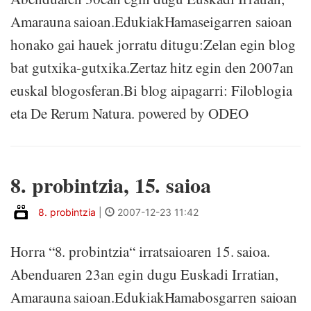
Amarauna saioan.EdukiakHamaseigarren saioan
honako gai hauek jorratu ditugu:Zelan egin blog
bat gutxika-gutxika.Zertaz hitz egin den 2007an
euskal blogosferan.Bi blog aipagarri: Filoblogia
eta De Rerum Natura. powered by ODEO
8. probintzia, 15. saioa
8. probintzia
|
2007-12-23 11:42
Horra “8. probintzia“ irratsaioaren 15. saioa.
Abenduaren 23an egin dugu Euskadi Irratian,
Amarauna saioan.EdukiakHamabosgarren saioan