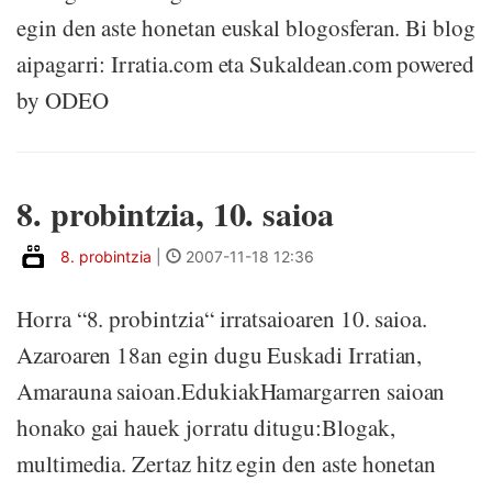
egin den aste honetan euskal blogosferan. Bi blog
aipagarri: Irratia.com eta Sukaldean.com powered
by ODEO
8. probintzia, 10. saioa
8. probintzia
|
2007-11-18 12:36
Horra “8. probintzia“ irratsaioaren 10. saioa.
Azaroaren 18an egin dugu Euskadi Irratian,
Amarauna saioan.EdukiakHamargarren saioan
honako gai hauek jorratu ditugu:Blogak,
multimedia. Zertaz hitz egin den aste honetan