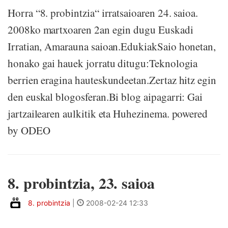
Horra “8. probintzia“ irratsaioaren 24. saioa.
2008ko martxoaren 2an egin dugu Euskadi
Irratian, Amarauna saioan.EdukiakSaio honetan,
honako gai hauek jorratu ditugu:Teknologia
berrien eragina hauteskundeetan.Zertaz hitz egin
den euskal blogosferan.Bi blog aipagarri: Gai
jartzailearen aulkitik eta Huhezinema. powered
by ODEO
8. probintzia, 23. saioa
8. probintzia
|
2008-02-24 12:33