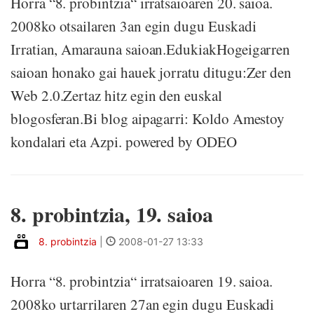
Horra “8. probintzia“ irratsaioaren 20. saioa.
2008ko otsailaren 3an egin dugu Euskadi
Irratian, Amarauna saioan.EdukiakHogeigarren
saioan honako gai hauek jorratu ditugu:Zer den
Web 2.0.Zertaz hitz egin den euskal
blogosferan.Bi blog aipagarri: Koldo Amestoy
kondalari eta Azpi. powered by ODEO
8. probintzia, 19. saioa
8. probintzia
|
2008-01-27 13:33
Horra “8. probintzia“ irratsaioaren 19. saioa.
2008ko urtarrilaren 27an egin dugu Euskadi