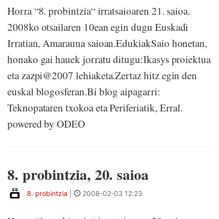
Horra “8. probintzia“ irratsaioaren 21. saioa.
2008ko otsailaren 10ean egin dugu Euskadi
Irratian, Amarauna saioan.EdukiakSaio honetan,
honako gai hauek jorratu ditugu:Ikasys proiektua
eta zazpi@2007 lehiaketa.Zertaz hitz egin den
euskal blogosferan.Bi blog aipagarri:
Teknopataren txokoa eta Periferiatik, Erral.
powered by ODEO
8. probintzia, 20. saioa
8. probintzia
|
2008-02-03 12:23