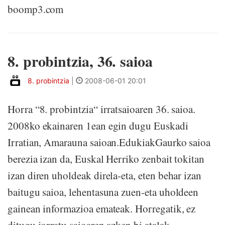
boomp3.com
8. probintzia, 36. saioa
8. probintzia
|
2008-06-01 20:01
Horra “8. probintzia“ irratsaioaren 36. saioa.
2008ko ekainaren 1ean egin dugu Euskadi
Irratian, Amarauna saioan.EdukiakGaurko saioa
berezia izan da, Euskal Herriko zenbait tokitan
izan diren uholdeak direla-eta, eten behar izan
baitugu saioa, lehentasuna zuen-eta uholdeen
gainean informazioa emateak. Horregatik, ez