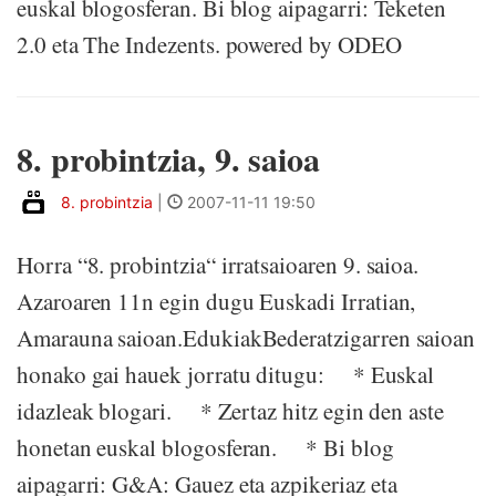
euskal blogosferan. Bi blog aipagarri: Teketen
2.0 eta The Indezents. powered by ODEO
8. probintzia, 9. saioa
8. probintzia
|
2007-11-11 19:50
Horra “8. probintzia“ irratsaioaren 9. saioa.
Azaroaren 11n egin dugu Euskadi Irratian,
Amarauna saioan.EdukiakBederatzigarren saioan
honako gai hauek jorratu ditugu: * Euskal
idazleak blogari. * Zertaz hitz egin den aste
honetan euskal blogosferan. * Bi blog
aipagarri: G&A: Gauez eta azpikeriaz eta