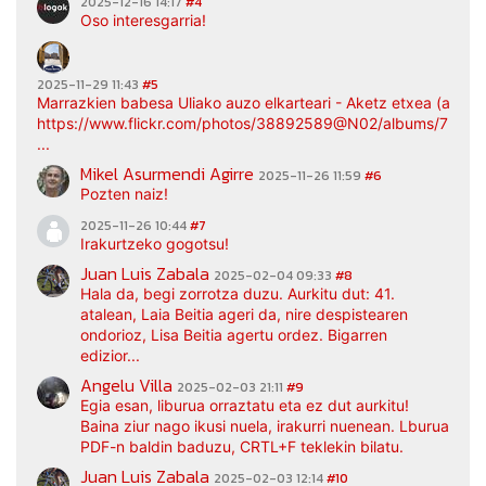
2025-12-16 14:17
#4
Oso interesgarria!
2025-11-29 11:43
#5
Marrazkien babesa Uliako auzo elkarteari - Aketz etxea (argaz
https://www.flickr.com/photos/38892589@N02/albums/7217
...
Mikel Asurmendi Agirre
2025-11-26 11:59
#6
Pozten naiz!
2025-11-26 10:44
#7
Irakurtzeko gogotsu!
Juan Luis Zabala
2025-02-04 09:33
#8
Hala da, begi zorrotza duzu. Aurkitu dut: 41.
atalean, Laia Beitia ageri da, nire despistearen
ondorioz, Lisa Beitia agertu ordez. Bigarren
edizior...
Angelu Villa
2025-02-03 21:11
#9
Egia esan, liburua orraztatu eta ez dut aurkitu!
Baina ziur nago ikusi nuela, irakurri nuenean. Lburua
PDF-n baldin baduzu, CRTL+F teklekin bilatu.
Juan Luis Zabala
2025-02-03 12:14
#10