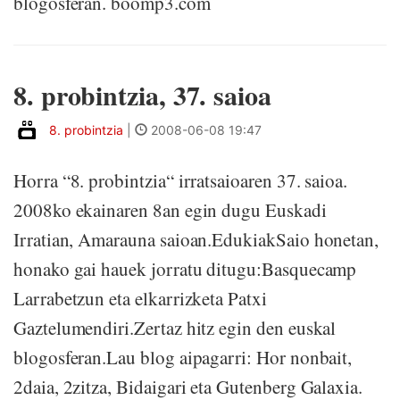
blogosferan. boomp3.com
8. probintzia, 37. saioa
8. probintzia
|
2008-06-08 19:47
Horra “8. probintzia“ irratsaioaren 37. saioa.
2008ko ekainaren 8an egin dugu Euskadi
Irratian, Amarauna saioan.EdukiakSaio honetan,
honako gai hauek jorratu ditugu:Basquecamp
Larrabetzun eta elkarrizketa Patxi
Gaztelumendiri.Zertaz hitz egin den euskal
blogosferan.Lau blog aipagarri: Hor nonbait,
2daia, 2zitza, Bidaigari eta Gutenberg Galaxia.