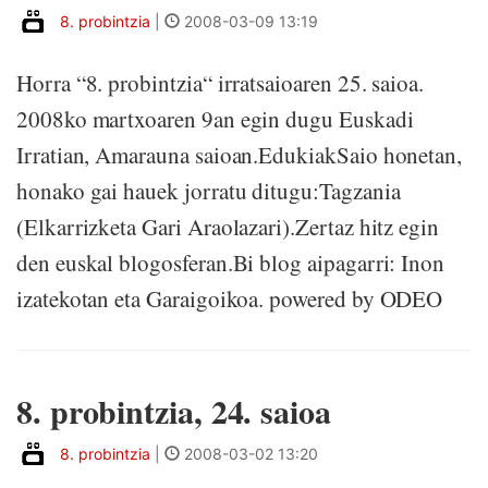
8. probintzia
|
2008-03-09 13:19
Horra “8. probintzia“ irratsaioaren 25. saioa.
2008ko martxoaren 9an egin dugu Euskadi
Irratian, Amarauna saioan.EdukiakSaio honetan,
honako gai hauek jorratu ditugu:Tagzania
(Elkarrizketa Gari Araolazari).Zertaz hitz egin
den euskal blogosferan.Bi blog aipagarri: Inon
izatekotan eta Garaigoikoa. powered by ODEO
8. probintzia, 24. saioa
8. probintzia
|
2008-03-02 13:20