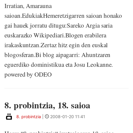
Irratian, Amarauna
saioan.EdukiakHemeretzigarren saioan honako
gai hauek jorratu ditugu:Sareko Argia saria
euskarazko Wikipediari.Blogen erabilera
irakaskuntzan.Zertaz hitz egin den euskal
blogosferan.Bi blog aipagarri: Ahuntzaren
eguerdiko doministikua eta Josu Leokanne.
powered by ODEO
8. probintzia, 18. saioa
8. probintzia
|
2008-01-20 11:41