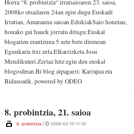
Horra “8. probintzia“ irratsaioaren 23. saioa.
2008ko otsailaren 24an egin dugu Euskadi
Irratian, Amarauna saioan.EdukiakSaio honetan,
honako gai hauek jorratu ditugu:Euskal
blogarien erantzuna 5 urte bete direnean
Egunkaria itxi zela.Elkarrizketa Josu
Mendikuteri.Zertaz hitz egin den euskal
blogosferan.Bi blog aipagarri: Karrajua eta
Bidasoatik. powered by ODEO
8. probintzia, 21. saioa
8. probintzia
|
2008-02-10 11:19