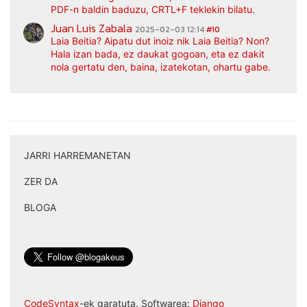
PDF-n baldin baduzu, CRTL+F teklekin bilatu.
Juan Luis Zabala
2025-02-03 12:14
#10
Laia Beitia? Aipatu dut inoiz nik Laia Beitia? Non?
Hala izan bada, ez daukat gogoan, eta ez dakit
nola gertatu den, baina, izatekotan, ohartu gabe.
JARRI HARREMANETAN
|
ZER DA
|
BLOGA
CodeSyntax
-ek garatuta. Softwarea:
Django