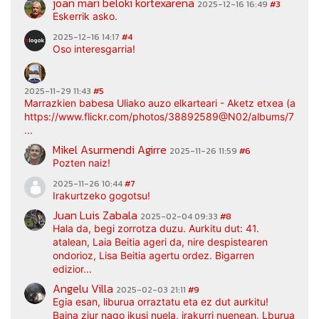
joan mari beloki kortexarena
2025-12-16 16:49
#3
Eskerrik asko.
2025-12-16 14:17
#4
Oso interesgarria!
2025-11-29 11:43
#5
Marrazkien babesa Uliako auzo elkarteari - Aketz etxea (argaz
https://www.flickr.com/photos/38892589@N02/albums/7217
...
Mikel Asurmendi Agirre
2025-11-26 11:59
#6
Pozten naiz!
2025-11-26 10:44
#7
Irakurtzeko gogotsu!
Juan Luis Zabala
2025-02-04 09:33
#8
Hala da, begi zorrotza duzu. Aurkitu dut: 41.
atalean, Laia Beitia ageri da, nire despistearen
ondorioz, Lisa Beitia agertu ordez. Bigarren
edizior...
Angelu Villa
2025-02-03 21:11
#9
Egia esan, liburua orraztatu eta ez dut aurkitu!
Baina ziur nago ikusi nuela, irakurri nuenean. Lburua