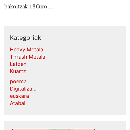
bakoitzak 18€uro ...
Kategoriak
Heavy Metala
Thrash Metala
Latzen
Kuartz
poema
Digitaliza...
euskara
Atabal