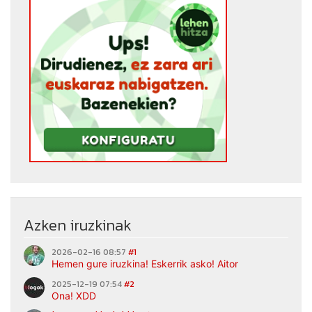
Azken iruzkinak
2026-02-16 08:57
#1
Hemen gure iruzkina! Eskerrik asko! Aitor
2025-12-19 07:54
#2
Ona! XDD