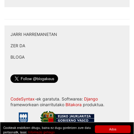
JARRI HARREMANETAN
|
ZER DA
|
BLOGA
CodeSyntax
-ek garatuta. Softwarea:
Django
frameworkean oinarritutako
Bitakora
produktua.
Cookieak erabiltzen ditugu, baina ez dugu gordetzen zure datu
Ados
pertsonalik, lasai.
Informazio gehiago