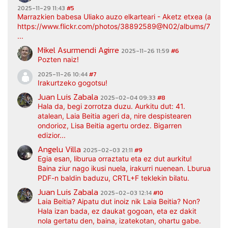
2025-11-29 11:43
#5
Marrazkien babesa Uliako auzo elkarteari - Aketz etxea (argaz
https://www.flickr.com/photos/38892589@N02/albums/7217
...
Mikel Asurmendi Agirre
2025-11-26 11:59
#6
Pozten naiz!
2025-11-26 10:44
#7
Irakurtzeko gogotsu!
Juan Luis Zabala
2025-02-04 09:33
#8
Hala da, begi zorrotza duzu. Aurkitu dut: 41.
atalean, Laia Beitia ageri da, nire despistearen
ondorioz, Lisa Beitia agertu ordez. Bigarren
edizior...
Angelu Villa
2025-02-03 21:11
#9
Egia esan, liburua orraztatu eta ez dut aurkitu!
Baina ziur nago ikusi nuela, irakurri nuenean. Lburua
PDF-n baldin baduzu, CRTL+F teklekin bilatu.
Juan Luis Zabala
2025-02-03 12:14
#10
Laia Beitia? Aipatu dut inoiz nik Laia Beitia? Non?
Hala izan bada, ez daukat gogoan, eta ez dakit
nola gertatu den, baina, izatekotan, ohartu gabe.