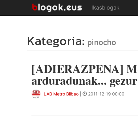
Ikasblogak
Kategoria:
pinocho
[ADIERAZPENA] Met
arduradunak... gezur
LAB Metro Bilbao
|
2011-12-19 00:00