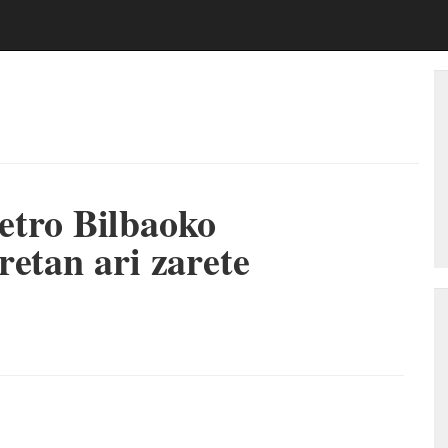
ro Bilbaoko
retan ari zarete