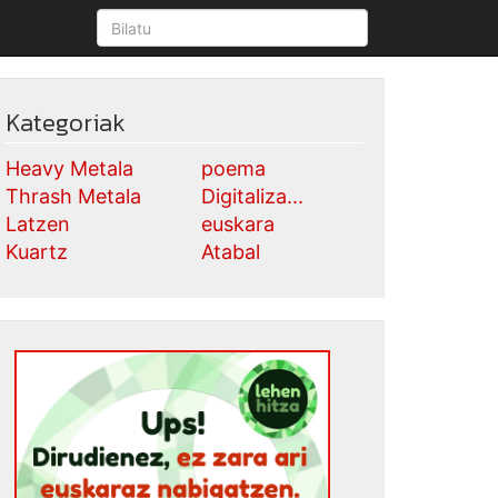
Kategoriak
Heavy Metala
poema
Thrash Metala
Digitaliza...
Latzen
euskara
Kuartz
Atabal