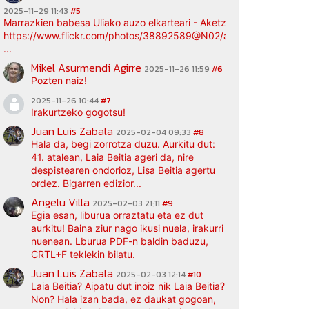
2025-11-29 11:43
#5
Marrazkien babesa Uliako auzo elkarteari - Aketz etxea (argazki bi
https://www.flickr.com/photos/38892589@N02/albums/72177720
...
Mikel Asurmendi Agirre
2025-11-26 11:59
#6
Pozten naiz!
2025-11-26 10:44
#7
Irakurtzeko gogotsu!
Juan Luis Zabala
2025-02-04 09:33
#8
Hala da, begi zorrotza duzu. Aurkitu dut:
41. atalean, Laia Beitia ageri da, nire
despistearen ondorioz, Lisa Beitia agertu
ordez. Bigarren edizior...
Angelu Villa
2025-02-03 21:11
#9
Egia esan, liburua orraztatu eta ez dut
aurkitu! Baina ziur nago ikusi nuela, irakurri
nuenean. Lburua PDF-n baldin baduzu,
CRTL+F teklekin bilatu.
Juan Luis Zabala
2025-02-03 12:14
#10
Laia Beitia? Aipatu dut inoiz nik Laia Beitia?
Non? Hala izan bada, ez daukat gogoan,