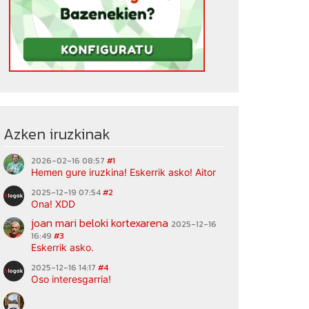
Azken iruzkinak
2026-02-16 08:57
#1
Hemen gure iruzkina! Eskerrik asko! Aitor
2025-12-19 07:54
#2
Ona! XDD
joan mari beloki kortexarena
2025-12-16
16:49
#3
Eskerrik asko.
2025-12-16 14:17
#4
Oso interesgarria!