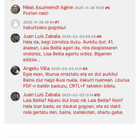
Mikel Asurmendi Agirre
2025-11-26 11:59
#6
Pozten naiz!
2025-11-26 10:44
#7
Irakurtzeko gogotsu!
Juan Luis Zabala
2025-02-04 09:33
#8
Hala da, begi zorrotza duzu. Aurkitu dut: 41.
atalean, Laia Beitia ageri da, nire despistearen
ondorioz, Lisa Beitia agertu ordez. Bigarren
edizior...
Angelu Villa
2025-02-03 21:11
#9
Egia esan, liburua orraztatu eta ez dut aurkitu!
Baina ziur nago ikusi nuela, irakurri nuenean. Lburua
PDF-n baldin baduzu, CRTL+F teklekin bilatu.
Juan Luis Zabala
2025-02-03 12:14
#10
Laia Beitia? Aipatu dut inoiz nik Laia Beitia? Non?
Hala izan bada, ez daukat gogoan, eta ez dakit
nola gertatu den, baina, izatekotan, ohartu gabe.