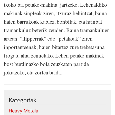
txoko bat petako-makina jartzeko. Lehenaldiko
makinak sinpleak ziren, itxuraz behintzat, baina
haien barrukoak kablez, bonbilak, eta hainbat
tramankuluz beterik zeuden. Baina tramankuluen
artean “flipperrak” edo “petakoak” ziren
inportanteenak, haien bitartez zure trebetasuna
frogatu ahal zenuelako. Lehen petako makinek
bost burdinazko bola zeuzkaten partida
jokatzeko, eta zortea bald...
Kategoriak
Heavy Metala