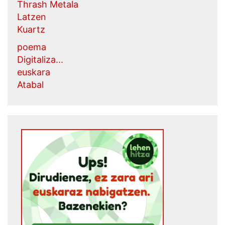
Thrash Metala
Latzen
Kuartz
poema
Digitaliza...
euskara
Atabal