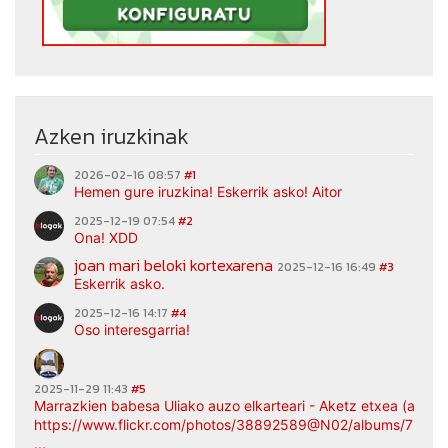
Azken iruzkinak
2026-02-16 08:57
#1
Hemen gure iruzkina! Eskerrik asko! Aitor
2025-12-19 07:54
#2
Ona! XDD
joan mari beloki kortexarena
2025-12-16 16:49
#3
Eskerrik asko.
2025-12-16 14:17
#4
Oso interesgarria!
2025-11-29 11:43
#5
Marrazkien babesa Uliako auzo elkarteari - Aketz etxea (argaz
https://www.flickr.com/photos/38892589@N02/albums/7217
...