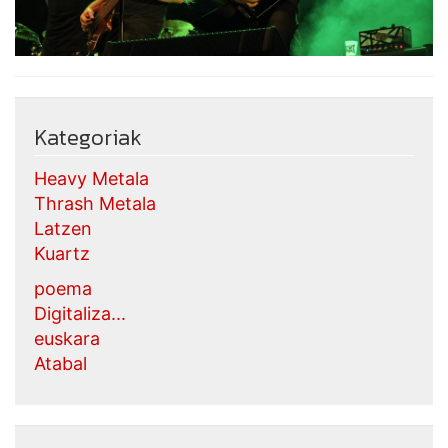
Kategoriak
Heavy Metala
Thrash Metala
Latzen
Kuartz
poema
Digitaliza...
euskara
Atabal