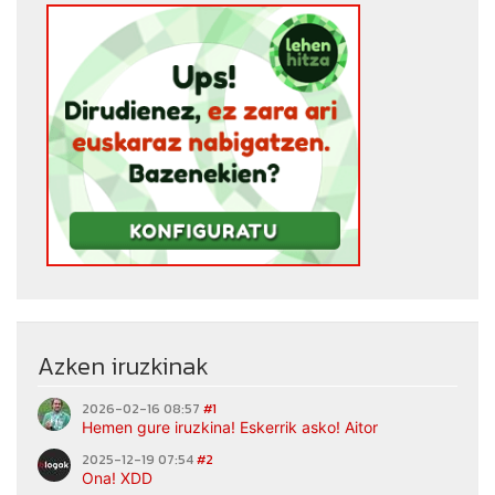
Azken iruzkinak
2026-02-16 08:57
#1
Hemen gure iruzkina! Eskerrik asko! Aitor
2025-12-19 07:54
#2
Ona! XDD