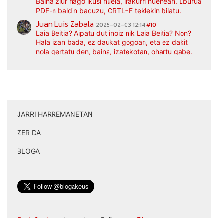
Baina ziur nago ikusi nuela, irakurri nuenean. Lburua
PDF-n baldin baduzu, CRTL+F teklekin bilatu.
Juan Luis Zabala
2025-02-03 12:14
#10
Laia Beitia? Aipatu dut inoiz nik Laia Beitia? Non?
Hala izan bada, ez daukat gogoan, eta ez dakit
nola gertatu den, baina, izatekotan, ohartu gabe.
JARRI HARREMANETAN
|
ZER DA
|
BLOGA