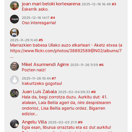
joan mari beloki kortexarena
2025-12-16 16:49
#3
Eskerrik asko.
2025-12-16 14:17
#4
Oso interesgarria!
2025-11-29 11:43
#5
Marrazkien babesa Uliako auzo elkarteari - Aketz etxea (argaz
https://www.flickr.com/photos/38892589@N02/albums/7217
...
Mikel Asurmendi Agirre
2025-11-26 11:59
#6
Pozten naiz!
2025-11-26 10:44
#7
Irakurtzeko gogotsu!
Juan Luis Zabala
2025-02-04 09:33
#8
Hala da, begi zorrotza duzu. Aurkitu dut: 41.
atalean, Laia Beitia ageri da, nire despistearen
ondorioz, Lisa Beitia agertu ordez. Bigarren
edizior...
Angelu Villa
2025-02-03 21:11
#9
Egia esan, liburua orraztatu eta ez dut aurkitu!