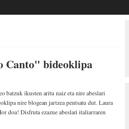
o Canto" bideoklipa
batzuk ikusten aritu naiz eta nire abeslari
klipa nire blogean jartzea pentsatu dut. Laura
or doa! Disfruta ezazue abeslari italiarraren