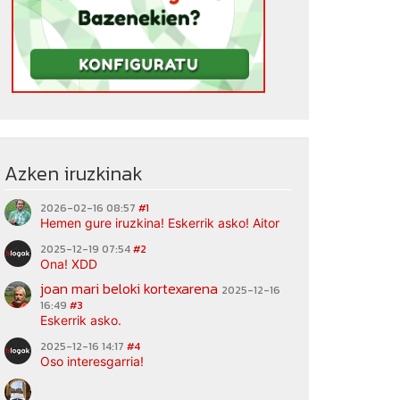
Azken iruzkinak
2026-02-16 08:57
#1
Hemen gure iruzkina! Eskerrik asko! Aitor
2025-12-19 07:54
#2
Ona! XDD
joan mari beloki kortexarena
2025-12-16
16:49
#3
Eskerrik asko.
2025-12-16 14:17
#4
Oso interesgarria!