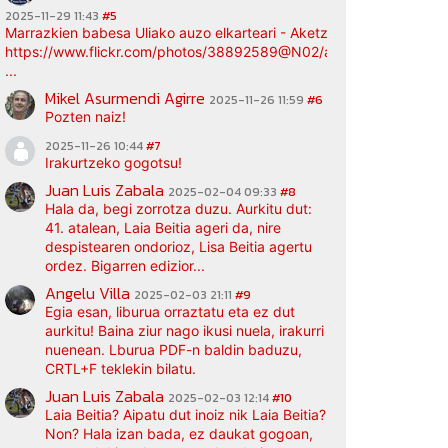
2025-11-29 11:43
#5
Marrazkien babesa Uliako auzo elkarteari - Aketz etxea (argazki bi
https://www.flickr.com/photos/38892589@N02/albums/72177720
...
Mikel Asurmendi Agirre
2025-11-26 11:59
#6
Pozten naiz!
2025-11-26 10:44
#7
Irakurtzeko gogotsu!
Juan Luis Zabala
2025-02-04 09:33
#8
Hala da, begi zorrotza duzu. Aurkitu dut:
41. atalean, Laia Beitia ageri da, nire
despistearen ondorioz, Lisa Beitia agertu
ordez. Bigarren edizior...
Angelu Villa
2025-02-03 21:11
#9
Egia esan, liburua orraztatu eta ez dut
aurkitu! Baina ziur nago ikusi nuela, irakurri
nuenean. Lburua PDF-n baldin baduzu,
CRTL+F teklekin bilatu.
Juan Luis Zabala
2025-02-03 12:14
#10
Laia Beitia? Aipatu dut inoiz nik Laia Beitia?
Non? Hala izan bada, ez daukat gogoan,