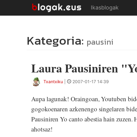
Ikasblogak
Kategoria:
pausini
Laura Pausiniren "Y
Txantxiku
|
2007-01-17 14:39
Aupa lagunak! Oraingoan, Youtuben bideo 
gogokoenaren azkenengo singelaren bideo
Pausiniren Yo canto abestia hain zuzen. H
ahotsaz!