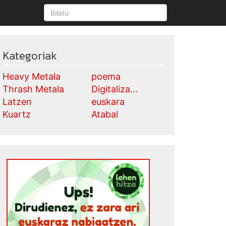
Kategoriak
Heavy Metala
poema
Thrash Metala
Digitaliza...
Latzen
euskara
Kuartz
Atabal