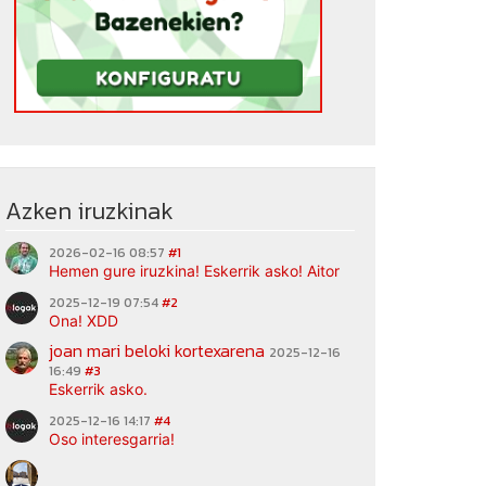
Azken iruzkinak
2026-02-16 08:57
#1
Hemen gure iruzkina! Eskerrik asko! Aitor
2025-12-19 07:54
#2
Ona! XDD
joan mari beloki kortexarena
2025-12-16
16:49
#3
Eskerrik asko.
2025-12-16 14:17
#4
Oso interesgarria!