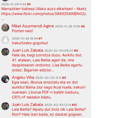
2025-11-29 11:43
#5
Marrazkien babesa Uliako auzo elkarteari - Aketz etxea (argazki bi
https://www.flickr.com/photos/38892589@N02/albums/72177720
...
Mikel Asurmendi Agirre
2025-11-26 11:59
#6
Pozten naiz!
2025-11-26 10:44
#7
Irakurtzeko gogotsu!
Juan Luis Zabala
2025-02-04 09:33
#8
Hala da, begi zorrotza duzu. Aurkitu dut:
41. atalean, Laia Beitia ageri da, nire
despistearen ondorioz, Lisa Beitia agertu
ordez. Bigarren edizior...
Angelu Villa
2025-02-03 21:11
#9
Egia esan, liburua orraztatu eta ez dut
aurkitu! Baina ziur nago ikusi nuela, irakurri
nuenean. Lburua PDF-n baldin baduzu,
CRTL+F teklekin bilatu.
Juan Luis Zabala
2025-02-03 12:14
#10
Laia Beitia? Aipatu dut inoiz nik Laia Beitia?
Non? Hala izan bada, ez daukat gogoan,