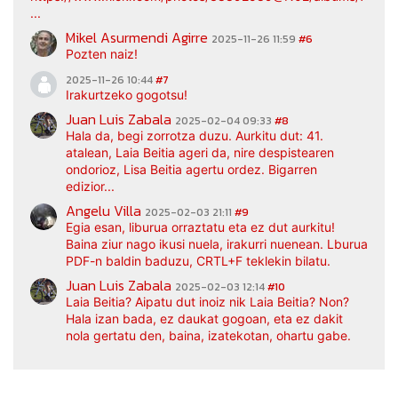
...
Mikel Asurmendi Agirre
2025-11-26 11:59
#6
Pozten naiz!
2025-11-26 10:44
#7
Irakurtzeko gogotsu!
Juan Luis Zabala
2025-02-04 09:33
#8
Hala da, begi zorrotza duzu. Aurkitu dut: 41.
atalean, Laia Beitia ageri da, nire despistearen
ondorioz, Lisa Beitia agertu ordez. Bigarren
edizior...
Angelu Villa
2025-02-03 21:11
#9
Egia esan, liburua orraztatu eta ez dut aurkitu!
Baina ziur nago ikusi nuela, irakurri nuenean. Lburua
PDF-n baldin baduzu, CRTL+F teklekin bilatu.
Juan Luis Zabala
2025-02-03 12:14
#10
Laia Beitia? Aipatu dut inoiz nik Laia Beitia? Non?
Hala izan bada, ez daukat gogoan, eta ez dakit
nola gertatu den, baina, izatekotan, ohartu gabe.