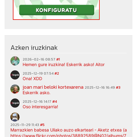
Azken iruzkinak
2026-02-16 08:57
#1
Hemen gure iruzkina! Eskerrik asko! Aitor
2025-12-19 07:54
#2
Ona! XDD
joan mari beloki kortexarena
2025-12-16 16:49
#3
Eskerrik asko.
2025-12-16 14:17
#4
Oso interesgarria!
2025-11-29 11:43
#5
Marrazkien babesa Uliako auzo elkarteari - Aketz etxea (argaz
https://www.flickr.com/photos/38892589@N02/albums/7217