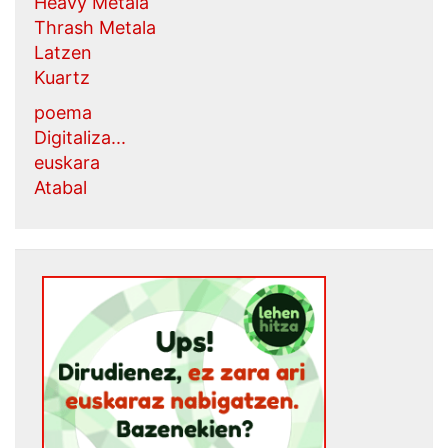
Heavy Metala
Thrash Metala
Latzen
Kuartz
poema
Digitaliza...
euskara
Atabal