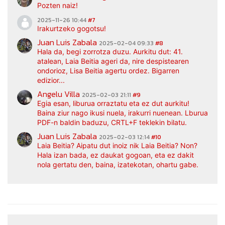
Pozten naiz!
2025-11-26 10:44
#7
Irakurtzeko gogotsu!
Juan Luis Zabala
2025-02-04 09:33
#8
Hala da, begi zorrotza duzu. Aurkitu dut: 41.
atalean, Laia Beitia ageri da, nire despistearen
ondorioz, Lisa Beitia agertu ordez. Bigarren
edizior...
Angelu Villa
2025-02-03 21:11
#9
Egia esan, liburua orraztatu eta ez dut aurkitu!
Baina ziur nago ikusi nuela, irakurri nuenean. Lburua
PDF-n baldin baduzu, CRTL+F teklekin bilatu.
Juan Luis Zabala
2025-02-03 12:14
#10
Laia Beitia? Aipatu dut inoiz nik Laia Beitia? Non?
Hala izan bada, ez daukat gogoan, eta ez dakit
nola gertatu den, baina, izatekotan, ohartu gabe.