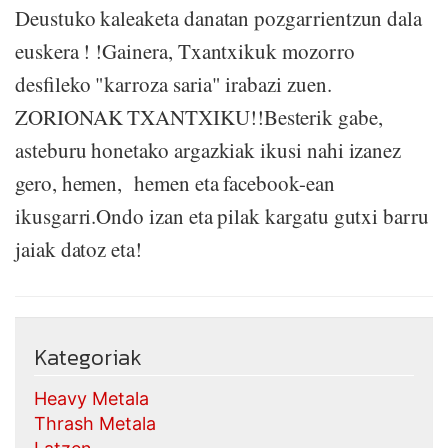
Deustuko kaleaketa danatan pozgarrientzun dala
euskera ! !Gainera, Txantxikuk mozorro
desfileko "karroza saria" irabazi zuen.
ZORIONAK TXANTXIKU!!Besterik gabe,
asteburu honetako argazkiak ikusi nahi izanez
gero, hemen, hemen eta facebook-ean
ikusgarri.Ondo izan eta pilak kargatu gutxi barru
jaiak datoz eta!
Kategoriak
Heavy Metala
Thrash Metala