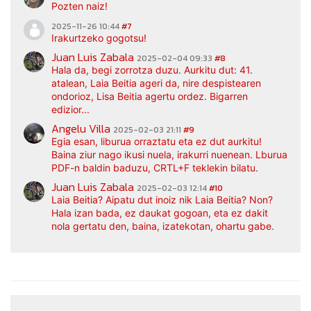
Pozten naiz!
2025-11-26 10:44
#7
Irakurtzeko gogotsu!
Juan Luis Zabala
2025-02-04 09:33
#8
Hala da, begi zorrotza duzu. Aurkitu dut: 41.
atalean, Laia Beitia ageri da, nire despistearen
ondorioz, Lisa Beitia agertu ordez. Bigarren
edizior...
Angelu Villa
2025-02-03 21:11
#9
Egia esan, liburua orraztatu eta ez dut aurkitu!
Baina ziur nago ikusi nuela, irakurri nuenean. Lburua
PDF-n baldin baduzu, CRTL+F teklekin bilatu.
Juan Luis Zabala
2025-02-03 12:14
#10
Laia Beitia? Aipatu dut inoiz nik Laia Beitia? Non?
Hala izan bada, ez daukat gogoan, eta ez dakit
nola gertatu den, baina, izatekotan, ohartu gabe.