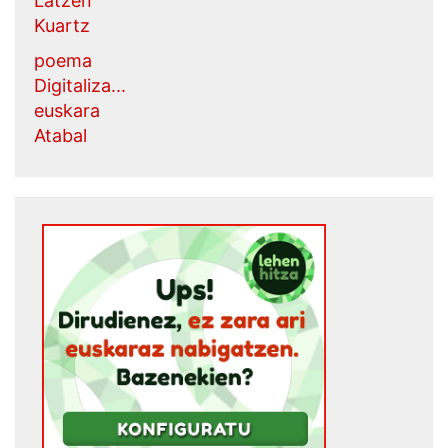
Latzen
Kuartz
poema
Digitaliza...
euskara
Atabal