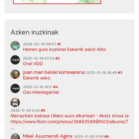
Azken iruzkinak
2026-02-16 08:57
#1
Hemen gure iruzkina! Eskerrik asko! Aitor
2025-12-19 07:54
#2
Ona! XDD
joan mari beloki kortexarena
2025-12-16 16:49
#3
Eskerrik asko.
2025-12-16 14:17
#4
Oso interesgarria!
2025-11-29 11:43
#5
Marrazkien babesa Uliako auzo elkarteari - Aketz etxea (argaz
https://www.flickr.com/photos/38892589@N02/albums/7217
...
Mikel Asurmendi Agirre
2025-11-26 11:59
#6