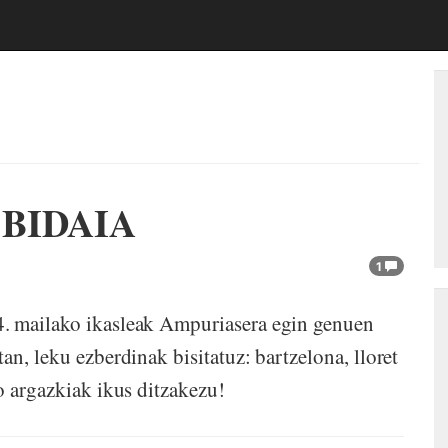
BIDAIA
1
4. mailako ikasleak Ampuriasera egin genuen
an, leku ezberdinak bisitatuz: bartzelona, lloret
o argazkiak ikus ditzakezu!