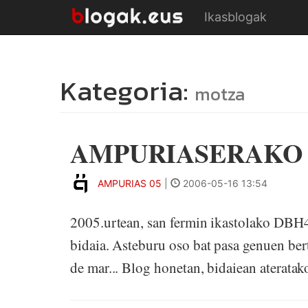
Ikasblogak
Kategoria:
motza
AMPURIASERAKO 
AMPURIAS 05
|
2006-05-16 13:54
2005.urtean, san fermin ikastolako DBH
bidaia. Asteburu oso bat pasa genuen bert
de mar... Blog honetan, bidaiean ateratak