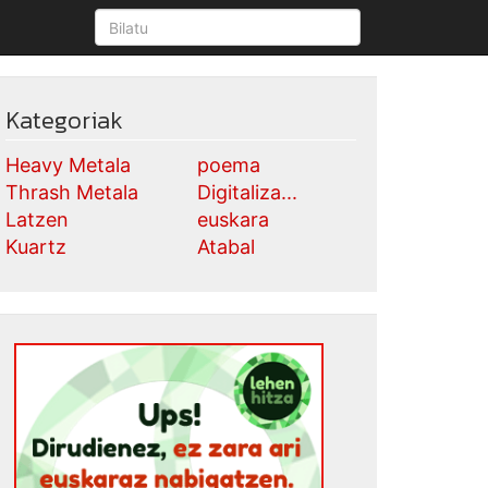
Kategoriak
Heavy Metala
poema
Thrash Metala
Digitaliza...
Latzen
euskara
Kuartz
Atabal