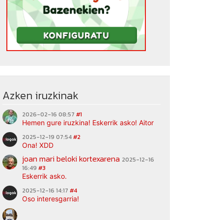
Azken iruzkinak
2026-02-16 08:57
#1
Hemen gure iruzkina! Eskerrik asko! Aitor
2025-12-19 07:54
#2
Ona! XDD
joan mari beloki kortexarena
2025-12-16
16:49
#3
Eskerrik asko.
2025-12-16 14:17
#4
Oso interesgarria!