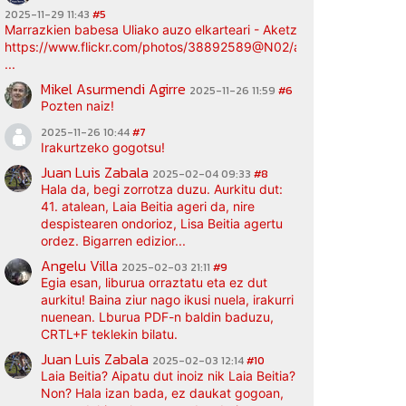
2025-11-29 11:43
#5
Marrazkien babesa Uliako auzo elkarteari - Aketz etxea (argazki bi
https://www.flickr.com/photos/38892589@N02/albums/72177720
...
Mikel Asurmendi Agirre
2025-11-26 11:59
#6
Pozten naiz!
2025-11-26 10:44
#7
Irakurtzeko gogotsu!
Juan Luis Zabala
2025-02-04 09:33
#8
Hala da, begi zorrotza duzu. Aurkitu dut:
41. atalean, Laia Beitia ageri da, nire
despistearen ondorioz, Lisa Beitia agertu
ordez. Bigarren edizior...
Angelu Villa
2025-02-03 21:11
#9
Egia esan, liburua orraztatu eta ez dut
aurkitu! Baina ziur nago ikusi nuela, irakurri
nuenean. Lburua PDF-n baldin baduzu,
CRTL+F teklekin bilatu.
Juan Luis Zabala
2025-02-03 12:14
#10
Laia Beitia? Aipatu dut inoiz nik Laia Beitia?
Non? Hala izan bada, ez daukat gogoan,