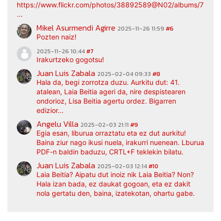
https://www.flickr.com/photos/38892589@N02/albums/7217
...
Mikel Asurmendi Agirre
2025-11-26 11:59
#6
Pozten naiz!
2025-11-26 10:44
#7
Irakurtzeko gogotsu!
Juan Luis Zabala
2025-02-04 09:33
#8
Hala da, begi zorrotza duzu. Aurkitu dut: 41.
atalean, Laia Beitia ageri da, nire despistearen
ondorioz, Lisa Beitia agertu ordez. Bigarren
edizior...
Angelu Villa
2025-02-03 21:11
#9
Egia esan, liburua orraztatu eta ez dut aurkitu!
Baina ziur nago ikusi nuela, irakurri nuenean. Lburua
PDF-n baldin baduzu, CRTL+F teklekin bilatu.
Juan Luis Zabala
2025-02-03 12:14
#10
Laia Beitia? Aipatu dut inoiz nik Laia Beitia? Non?
Hala izan bada, ez daukat gogoan, eta ez dakit
nola gertatu den, baina, izatekotan, ohartu gabe.