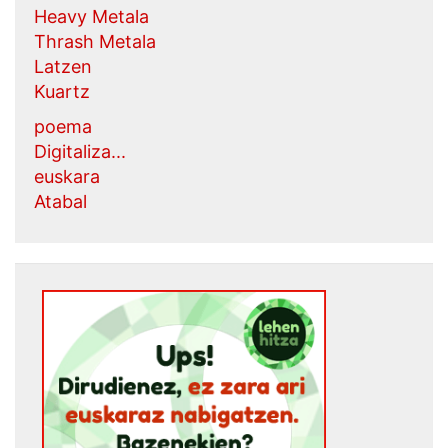
Heavy Metala
Thrash Metala
Latzen
Kuartz
poema
Digitaliza...
euskara
Atabal