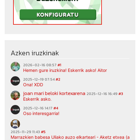
Azken iruzkinak
2026-02-16 08:57
#1
Hemen gure iruzkina! Eskerrik asko! Aitor
2025-12-19 07:54
#2
Ona! XDD
joan mari beloki kortexarena
2025-12-16 16:49
#3
Eskerrik asko.
2025-12-16 14:17
#4
Oso interesgarria!
2025-11-29 11:43
#5
Marrazkien babesa Uliako auzo elkarteari - Aketz etxea (argaz