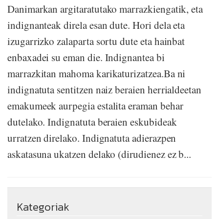
Danimarkan argitaratutako marrazkiengatik, eta
indignanteak direla esan dute. Hori dela eta
izugarrizko zalaparta sortu dute eta hainbat
enbaxadei su eman die. Indignantea bi
marrazkitan mahoma karikaturizatzea.Ba ni
indignatuta sentitzen naiz beraien herrialdeetan
emakumeek aurpegia estalita eraman behar
dutelako. Indignatuta beraien eskubideak
urratzen direlako. Indignatuta adierazpen
askatasuna ukatzen delako (dirudienez ez b...
Kategoriak