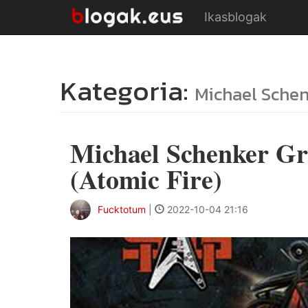
Ikasblogak
Kategoria:
Michael Sche
Michael Schenker Gr
(Atomic Fire)
Fucktotum
|
2022-10-04 21:16