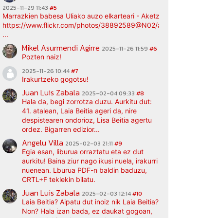
2025-11-29 11:43
#5
Marrazkien babesa Uliako auzo elkarteari - Aketz etxea (argazki bi
https://www.flickr.com/photos/38892589@N02/albums/72177720
...
Mikel Asurmendi Agirre
2025-11-26 11:59
#6
Pozten naiz!
2025-11-26 10:44
#7
Irakurtzeko gogotsu!
Juan Luis Zabala
2025-02-04 09:33
#8
Hala da, begi zorrotza duzu. Aurkitu dut:
41. atalean, Laia Beitia ageri da, nire
despistearen ondorioz, Lisa Beitia agertu
ordez. Bigarren edizior...
Angelu Villa
2025-02-03 21:11
#9
Egia esan, liburua orraztatu eta ez dut
aurkitu! Baina ziur nago ikusi nuela, irakurri
nuenean. Lburua PDF-n baldin baduzu,
CRTL+F teklekin bilatu.
Juan Luis Zabala
2025-02-03 12:14
#10
Laia Beitia? Aipatu dut inoiz nik Laia Beitia?
Non? Hala izan bada, ez daukat gogoan,