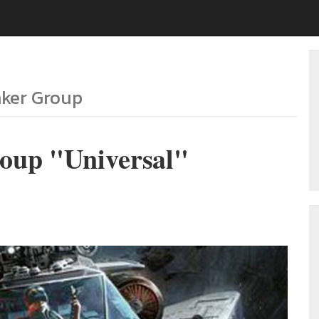
nker Group
oup "Universal"