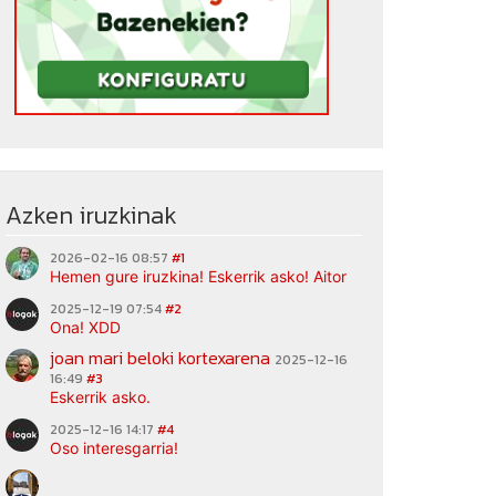
Azken iruzkinak
2026-02-16 08:57
#1
Hemen gure iruzkina! Eskerrik asko! Aitor
2025-12-19 07:54
#2
Ona! XDD
joan mari beloki kortexarena
2025-12-16
16:49
#3
Eskerrik asko.
2025-12-16 14:17
#4
Oso interesgarria!