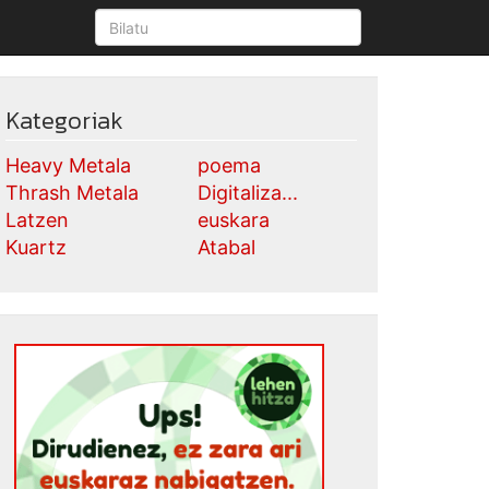
Kategoriak
Heavy Metala
poema
Thrash Metala
Digitaliza...
Latzen
euskara
Kuartz
Atabal