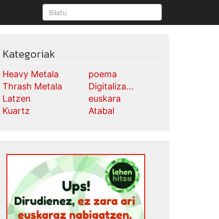
Kategoriak
Heavy Metala
poema
Thrash Metala
Digitaliza...
Latzen
euskara
Kuartz
Atabal