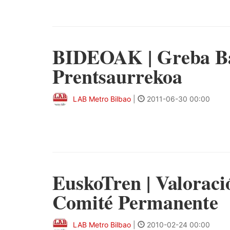
BIDEOAK | Greba Ba
Prentsaurrekoa
LAB Metro Bilbao
|
2011-06-30 00:00
EuskoTren | Valoració
Comité Permanente
LAB Metro Bilbao
|
2010-02-24 00:00