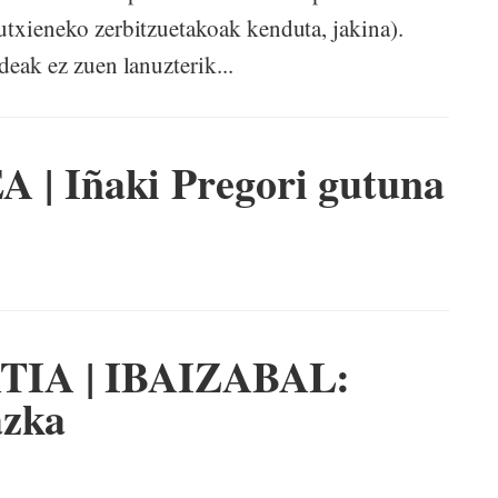
utxieneko zerbitzuetakoak kenduta, jakina).
deak ez zuen lanuzterik...
 Iñaki Pregori gutuna
TIA | IBAIZABAL:
azka