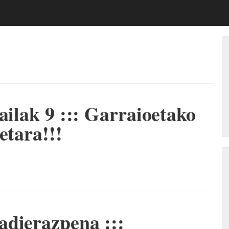
ailak 9 ::: Garraioetako
etara!!!
adierazpena :::