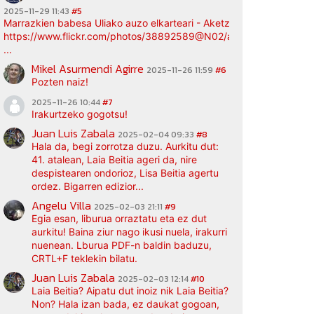
2025-11-29 11:43
#5
Marrazkien babesa Uliako auzo elkarteari - Aketz etxea (argazki bi
https://www.flickr.com/photos/38892589@N02/albums/72177720
...
Mikel Asurmendi Agirre
2025-11-26 11:59
#6
Pozten naiz!
2025-11-26 10:44
#7
Irakurtzeko gogotsu!
Juan Luis Zabala
2025-02-04 09:33
#8
Hala da, begi zorrotza duzu. Aurkitu dut:
41. atalean, Laia Beitia ageri da, nire
despistearen ondorioz, Lisa Beitia agertu
ordez. Bigarren edizior...
Angelu Villa
2025-02-03 21:11
#9
Egia esan, liburua orraztatu eta ez dut
aurkitu! Baina ziur nago ikusi nuela, irakurri
nuenean. Lburua PDF-n baldin baduzu,
CRTL+F teklekin bilatu.
Juan Luis Zabala
2025-02-03 12:14
#10
Laia Beitia? Aipatu dut inoiz nik Laia Beitia?
Non? Hala izan bada, ez daukat gogoan,