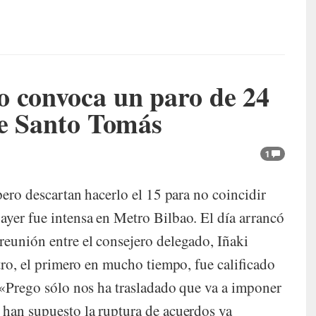
o convoca un paro de 24
de Santo Tomás
1
pero descartan hacerlo el 15 para no coincidir
ayer fue intensa en Metro Bilbao. El día arrancó
reunión entre el consejero delegado, Iñaki
ntro, el primero en mucho tiempo, fue calificado
. «Prego sólo nos ha trasladado que va a imponer
 han supuesto la ruptura de acuerdos ya