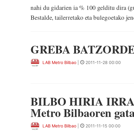
nahi du gidarien ia % 100 gelditu dira (g
Bestalde, tailerretako eta bulegoetako jen
GREBA BATZORDEA |
LAB Metro Bilbao
|
2011-11-28 00:00
BILBO HIRIA IRRA
Metro Bilbaoren gat
LAB Metro Bilbao
|
2011-11-15 00:00