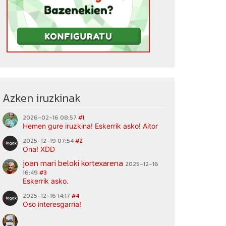
Azken iruzkinak
2026-02-16 08:57
#1
Hemen gure iruzkina! Eskerrik asko! Aitor
2025-12-19 07:54
#2
Ona! XDD
joan mari beloki kortexarena
2025-12-16
16:49
#3
Eskerrik asko.
2025-12-16 14:17
#4
Oso interesgarria!