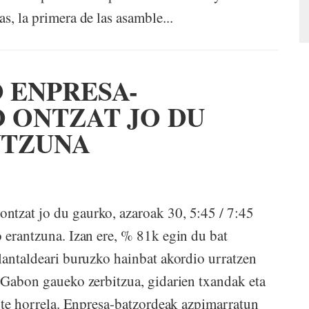
s, la primera de las asamble...
 ENPRESA-
 ONTZAT JO DU
NTZUNA
ntzat jo du gaurko, azaroak 30, 5:45 / 7:45
o erantzuna. Izan ere, % 81k egin du bat
 lantaldeari buruzko hainbat akordio urratzen
, Gabon gaueko zerbitzua, gidarien txandak eta
dute horrela. Enpresa-batzordeak azpimarratun