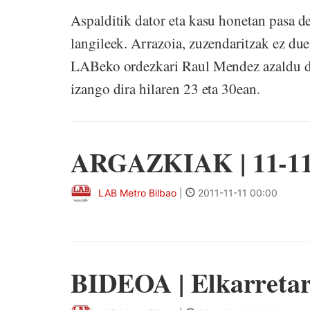
Aspalditik dator eta kasu honetan pasa d
langileek. Arrazoia, zuzendaritzak ez due
LABeko ordezkari Raul Mendez azaldu di
izango dira hilaren 23 eta 30ean.
ARGAZKIAK | 11-11-
LAB Metro Bilbao
|
2011-11-11 00:00
BIDEOA | Elkarretar