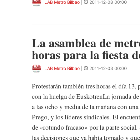
LAB Metro Bilbao
|
2011-12-08 00:00
La asamblea de metr
horas para la fiesta 
LAB Metro Bilbao
|
2011-12-03 00:00
Protestarán también tres horas el día 13, 
con la huelga de EuskotrenLa jornada de 
a las ocho y media de la mañana con una 
Prego, y los líderes sindicales. El encue
de «rotundo fracaso» por la parte social
las decisiones que ya había tomado y que