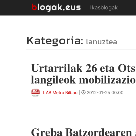
Ikasblogak
Kategoria:
lanuztea
Urtarrilak 26 eta Ots
langileok mobilizazio
LAB Metro Bilbao
|
2012-01-25 00:00
Greba Batzordearen 