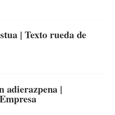
stua | Texto rueda de
 adierazpena |
 Empresa