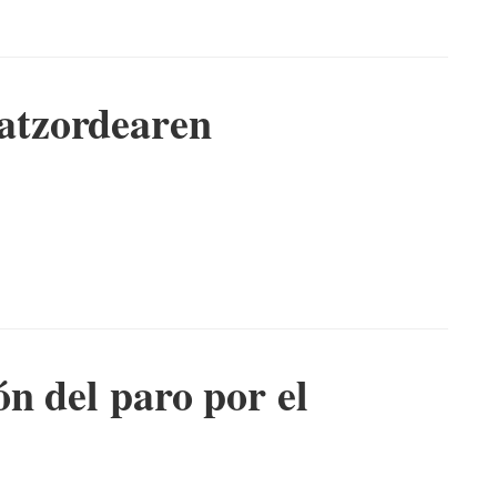
tzordearen
n del paro por el