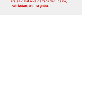
eta ez dakit nola gertatu den, baina,
izatekotan, ohartu gabe.