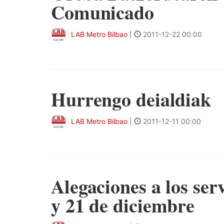
Comunicado
LAB Metro Bilbao
|
2011-12-22 00:00
Hurrengo deialdiak
LAB Metro Bilbao
|
2011-12-11 00:00
Alegaciones a los ser
y 21 de diciembre