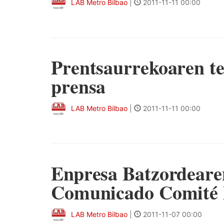
LAB Metro Bilbao
|
2011-11-11 00:00
Prentsaurrekoaren te
prensa
LAB Metro Bilbao
|
2011-11-11 00:00
Enpresa Batzordearen
Comunicado Comité
LAB Metro Bilbao
|
2011-11-07 00:00