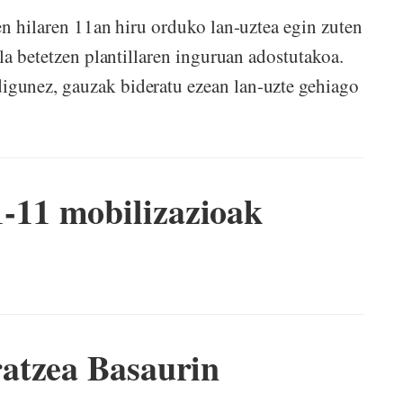
en hilaren 11an hiru orduko lan-uztea egin zuten
la betetzen plantillaren inguruan adostutakoa.
gunez, gauzak bideratu ezean lan-uzte gehiago
11 mobilizazioak
atzea Basaurin