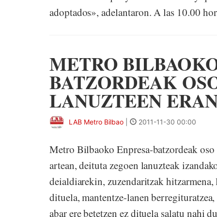
adoptados», adelantaron. A las 10.00 hora
METRO BILBAOKO
BATZORDEAK OSO
LANUZTEEN ERA
LAB Metro Bilbao
|
2011-11-30 00:00
Metro Bilbaoko Enpresa-batzordeak oso o
artean, deituta zegoen lanuzteak izandak
deialdiarekin, zuzendaritzak hitzarmena,
dituela, mantentze-lanen berregituratzea
abar ere betetzen ez dituela salatu nahi 