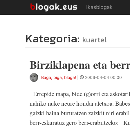
Ikasblogak
Kategoria:
kuartel
Birziklapena eta ber
Baga, biga, bloga!
|
2006-04-04 00:00
Errepide mapa, bide (g)orri eta askotari
nahiko nuke neure hondar aletxoa. Babes 
gaizki baina bururatzen zaizkit niri erabi
berr-eskuratuz gero berr-erabiltzeko