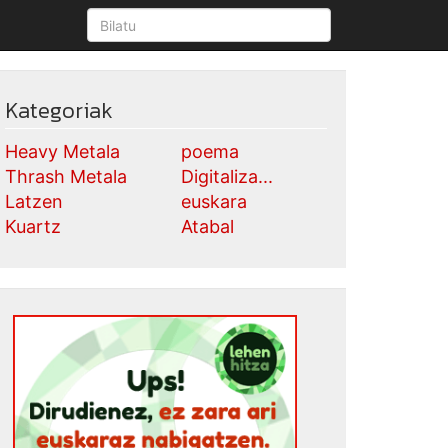
Kategoriak
Heavy Metala
poema
Thrash Metala
Digitaliza...
Latzen
euskara
Kuartz
Atabal