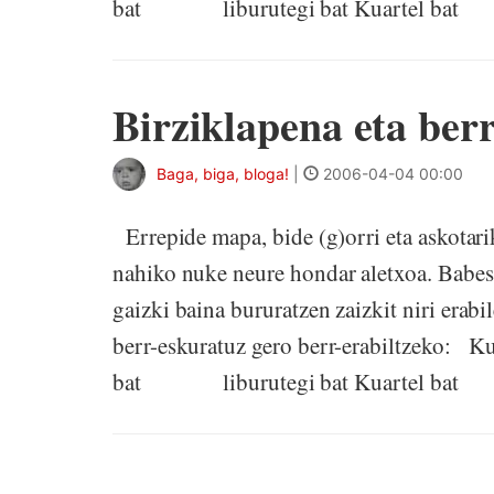
bat liburutegi bat Kuartel bat an
Birziklapena eta ber
Baga, biga, bloga!
|
2006-04-04 00:00
Errepide mapa, bide (g)orri eta askotari
nahiko nuke neure hondar aletxoa. Babes 
gaizki baina bururatzen zaizkit niri erabi
berr-eskuratuz gero berr-erabiltzeko
bat liburutegi bat Kuartel bat an