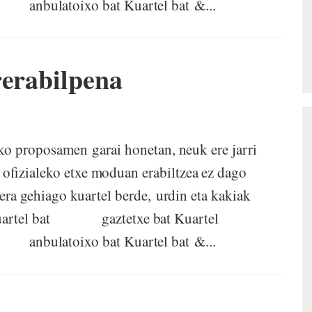
bulatoixo bat Kuartel bat &...
rerabilpena
ko proposamen garai honetan, neuk ere jarri
ofizialeko etxe moduan erabiltzea ez dago
lera gehiago kuartel berde, urdin eta kakiak
: Kuartel bat gaztetxe bat Kuartel
bulatoixo bat Kuartel bat &...