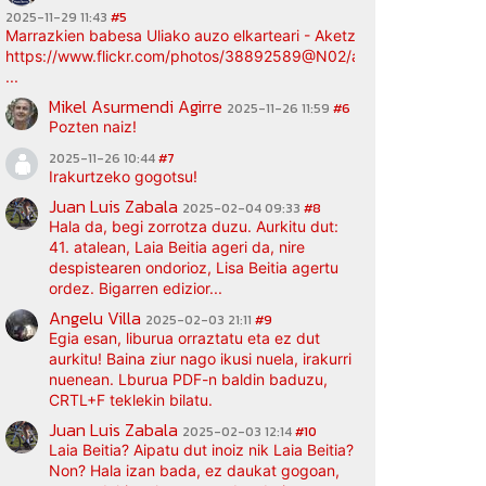
2025-11-29 11:43
#5
Marrazkien babesa Uliako auzo elkarteari - Aketz etxea (argazki bi
https://www.flickr.com/photos/38892589@N02/albums/72177720
...
Mikel Asurmendi Agirre
2025-11-26 11:59
#6
Pozten naiz!
2025-11-26 10:44
#7
Irakurtzeko gogotsu!
Juan Luis Zabala
2025-02-04 09:33
#8
Hala da, begi zorrotza duzu. Aurkitu dut:
41. atalean, Laia Beitia ageri da, nire
despistearen ondorioz, Lisa Beitia agertu
ordez. Bigarren edizior...
Angelu Villa
2025-02-03 21:11
#9
Egia esan, liburua orraztatu eta ez dut
aurkitu! Baina ziur nago ikusi nuela, irakurri
nuenean. Lburua PDF-n baldin baduzu,
CRTL+F teklekin bilatu.
Juan Luis Zabala
2025-02-03 12:14
#10
Laia Beitia? Aipatu dut inoiz nik Laia Beitia?
Non? Hala izan bada, ez daukat gogoan,