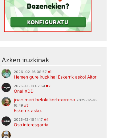
Azken iruzkinak
2026-02-16 08:57
#1
Hemen gure iruzkina! Eskerrik asko! Aitor
2025-12-19 07:54
#2
Ona! XDD
joan mari beloki kortexarena
2025-12-16
16:49
#3
Eskerrik asko.
2025-12-16 14:17
#4
Oso interesgarria!