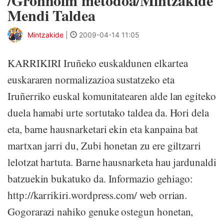
/Grönholm metodoa/Mintzakide
Mendi Taldea
Mintzakide
|
2009-04-14 11:05
KARRIKIRI Iruñeko euskaldunen elkartea
euskararen normalizazioa sustatzeko eta
Iruñerriko euskal komunitatearen alde lan egiteko
duela hamabi urte sortutako taldea da. Hori dela
eta, barne hausnarketari ekin eta kanpaina bat
martxan jarri du, Zubi honetan zu ere giltzarri
lelotzat hartuta. Barne hausnarketa hau jardunaldi
batzuekin bukatuko da. Informazio gehiago:
http://karrikiri.wordpress.com/ web orrian.
Gogorarazi nahiko genuke ostegun honetan,