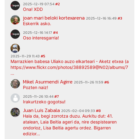
2025-12-19 07:54
#2
Ona! XDD
joan mari beloki kortexarena
2025-12-16 16:49
#3
Eskerrik asko.
2025-12-16 14:17
#4
Oso interesgarria!
2025-11-29 11:43
#5
Marrazkien babesa Uliako auzo elkarteari - Aketz etxea (argaz
https://www.flickr.com/photos/38892589@N02/albums/7217
...
Mikel Asurmendi Agirre
2025-11-26 11:59
#6
Pozten naiz!
2025-11-26 10:44
#7
Irakurtzeko gogotsu!
Juan Luis Zabala
2025-02-04 09:33
#8
Hala da, begi zorrotza duzu. Aurkitu dut: 41.
atalean, Laia Beitia ageri da, nire despistearen
ondorioz, Lisa Beitia agertu ordez. Bigarren
edizior...