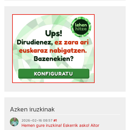
Azken iruzkinak
2026-02-16 08:57
#1
Hemen gure iruzkina! Eskerrik asko! Aitor