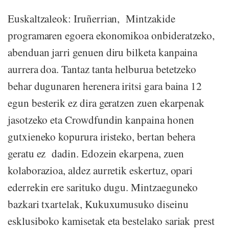
Euskaltzaleok: Iruñerrian, Mintzakide
programaren egoera ekonomikoa onbideratzeko,
abenduan jarri genuen diru bilketa kanpaina
aurrera doa. Tantaz tanta helburua betetzeko
behar dugunaren herenera iritsi gara baina 12
egun besterik ez dira geratzen zuen ekarpenak
jasotzeko eta Crowdfundin kanpaina honen
gutxieneko kopurura iristeko, bertan behera
geratu ez dadin. Edozein ekarpena, zuen
kolaborazioa, aldez aurretik eskertuz, opari
ederrekin ere sarituko dugu. Mintzaeguneko
bazkari txartelak, Kukuxumusuko diseinu
esklusiboko kamisetak eta bestelako sariak prest