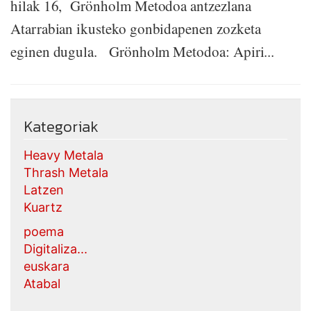
hilak 16, Grönholm Metodoa antzezlana
Atarrabian ikusteko gonbidapenen zozketa
eginen dugula. Grönholm Metodoa: Apiri...
Kategoriak
Heavy Metala
Thrash Metala
Latzen
Kuartz
poema
Digitaliza...
euskara
Atabal