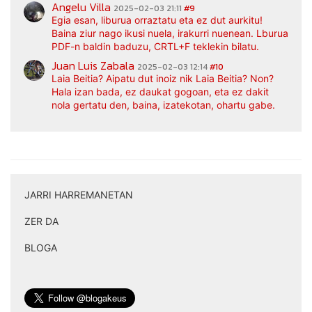
Angelu Villa
2025-02-03 21:11
#9
Egia esan, liburua orraztatu eta ez dut aurkitu!
Baina ziur nago ikusi nuela, irakurri nuenean. Lburua
PDF-n baldin baduzu, CRTL+F teklekin bilatu.
Juan Luis Zabala
2025-02-03 12:14
#10
Laia Beitia? Aipatu dut inoiz nik Laia Beitia? Non?
Hala izan bada, ez daukat gogoan, eta ez dakit
nola gertatu den, baina, izatekotan, ohartu gabe.
JARRI HARREMANETAN
|
ZER DA
|
BLOGA