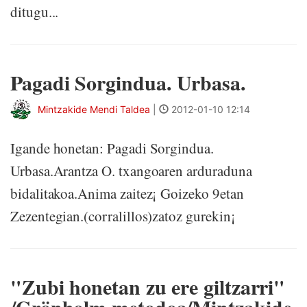
ditugu...
Pagadi Sorgindua. Urbasa.
Mintzakide Mendi Taldea
|
2012-01-10 12:14
Igande honetan: Pagadi Sorgindua.
Urbasa.Arantza O. txangoaren arduraduna
bidalitakoa.Anima zaitez¡ Goizeko 9etan
Zezentegian.(corralillos)zatoz gurekin¡
"Zubi honetan zu ere giltzarri"