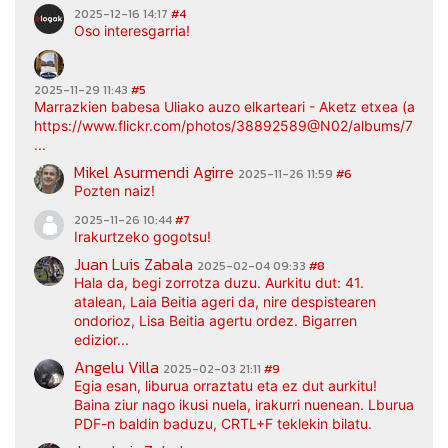
2025-12-16 14:17
#4
Oso interesgarria!
2025-11-29 11:43
#5
Marrazkien babesa Uliako auzo elkarteari - Aketz etxea (argaz
https://www.flickr.com/photos/38892589@N02/albums/7217
...
Mikel Asurmendi Agirre
2025-11-26 11:59
#6
Pozten naiz!
2025-11-26 10:44
#7
Irakurtzeko gogotsu!
Juan Luis Zabala
2025-02-04 09:33
#8
Hala da, begi zorrotza duzu. Aurkitu dut: 41.
atalean, Laia Beitia ageri da, nire despistearen
ondorioz, Lisa Beitia agertu ordez. Bigarren
edizior...
Angelu Villa
2025-02-03 21:11
#9
Egia esan, liburua orraztatu eta ez dut aurkitu!
Baina ziur nago ikusi nuela, irakurri nuenean. Lburua
PDF-n baldin baduzu, CRTL+F teklekin bilatu.