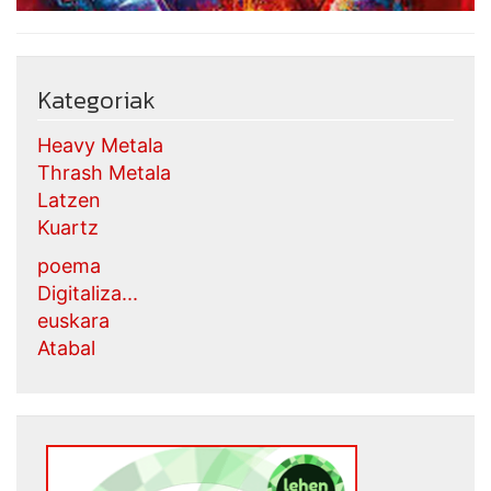
Kategoriak
Heavy Metala
Thrash Metala
Latzen
Kuartz
poema
Digitaliza...
euskara
Atabal