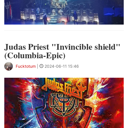
Judas Priest "Invincible shield"
(Columbia-Epic)
Fucktotum
|
2024-06-11 15:46