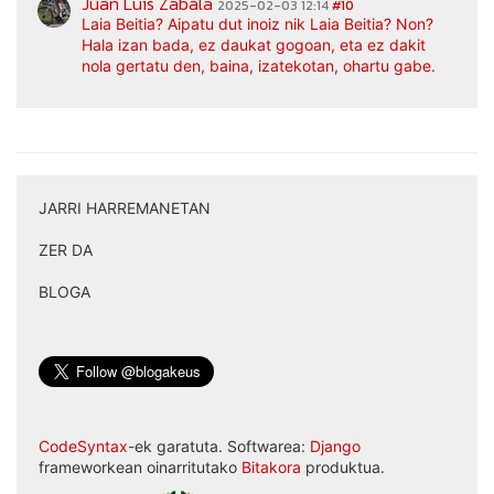
Juan Luis Zabala
2025-02-03 12:14
#10
Laia Beitia? Aipatu dut inoiz nik Laia Beitia? Non?
Hala izan bada, ez daukat gogoan, eta ez dakit
nola gertatu den, baina, izatekotan, ohartu gabe.
JARRI HARREMANETAN
|
ZER DA
|
BLOGA
CodeSyntax
-ek garatuta. Softwarea:
Django
frameworkean oinarritutako
Bitakora
produktua.