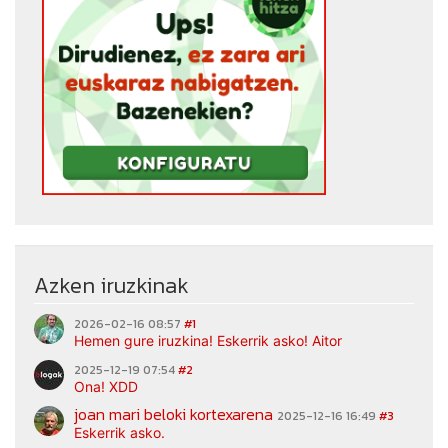
Azken iruzkinak
2026-02-16 08:57
#1
Hemen gure iruzkina! Eskerrik asko! Aitor
2025-12-19 07:54
#2
Ona! XDD
joan mari beloki kortexarena
2025-12-16 16:49
#3
Eskerrik asko.