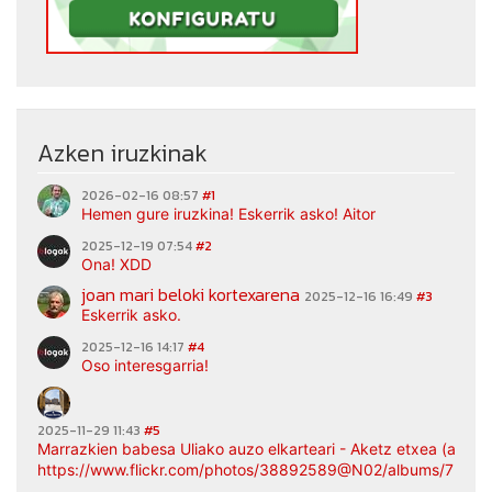
Azken iruzkinak
2026-02-16 08:57
#1
Hemen gure iruzkina! Eskerrik asko! Aitor
2025-12-19 07:54
#2
Ona! XDD
joan mari beloki kortexarena
2025-12-16 16:49
#3
Eskerrik asko.
2025-12-16 14:17
#4
Oso interesgarria!
2025-11-29 11:43
#5
Marrazkien babesa Uliako auzo elkarteari - Aketz etxea (argaz
https://www.flickr.com/photos/38892589@N02/albums/7217
...