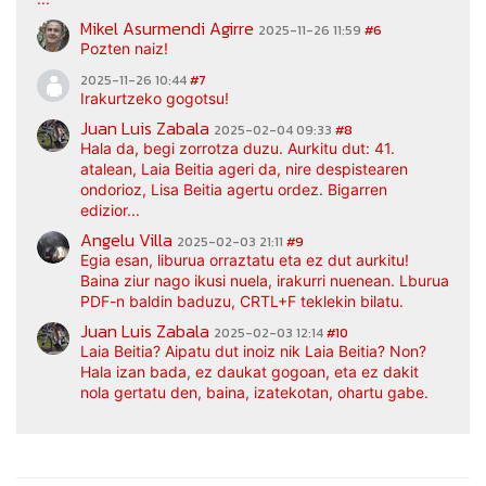
Mikel Asurmendi Agirre
2025-11-26 11:59
#6
Pozten naiz!
2025-11-26 10:44
#7
Irakurtzeko gogotsu!
Juan Luis Zabala
2025-02-04 09:33
#8
Hala da, begi zorrotza duzu. Aurkitu dut: 41.
atalean, Laia Beitia ageri da, nire despistearen
ondorioz, Lisa Beitia agertu ordez. Bigarren
edizior...
Angelu Villa
2025-02-03 21:11
#9
Egia esan, liburua orraztatu eta ez dut aurkitu!
Baina ziur nago ikusi nuela, irakurri nuenean. Lburua
PDF-n baldin baduzu, CRTL+F teklekin bilatu.
Juan Luis Zabala
2025-02-03 12:14
#10
Laia Beitia? Aipatu dut inoiz nik Laia Beitia? Non?
Hala izan bada, ez daukat gogoan, eta ez dakit
nola gertatu den, baina, izatekotan, ohartu gabe.