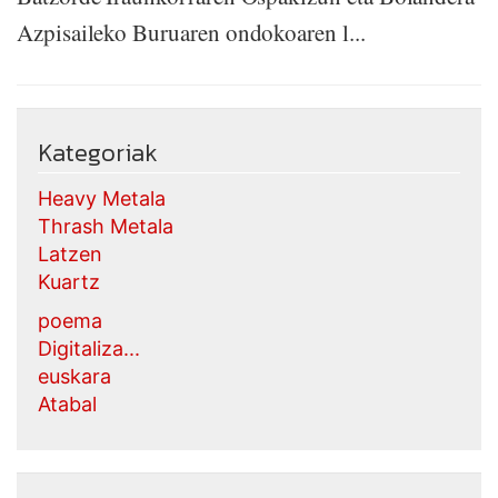
Azpisaileko Buruaren ondokoaren l...
Kategoriak
Heavy Metala
Thrash Metala
Latzen
Kuartz
poema
Digitaliza...
euskara
Atabal