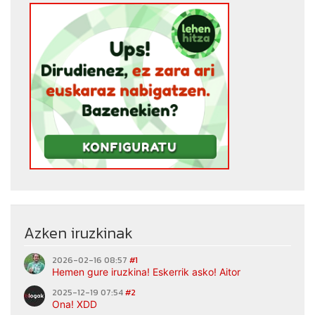
Azken iruzkinak
2026-02-16 08:57
#1
Hemen gure iruzkina! Eskerrik asko! Aitor
2025-12-19 07:54
#2
Ona! XDD