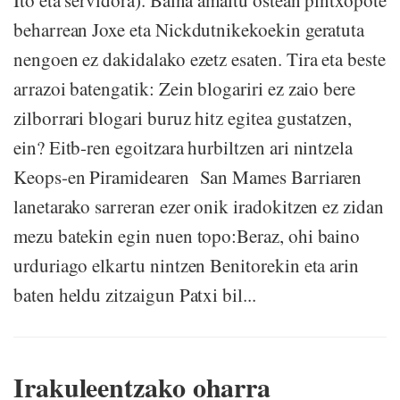
Ito eta servidora). Baina amaitu ostean pintxopote
beharrean Joxe eta Nickdutnikekoekin geratuta
nengoen ez dakidalako ezetz esaten. Tira eta beste
arrazoi batengatik: Zein blogariri ez zaio bere
zilborrari blogari buruz hitz egitea gustatzen,
ein? Eitb-ren egoitzara hurbiltzen ari nintzela
Keops-en Piramidearen San Mames Barriaren
lanetarako sarreran ezer onik iradokitzen ez zidan
mezu batekin egin nuen topo:Beraz, ohi baino
urduriago elkartu nintzen Benitorekin eta arin
baten heldu zitzaigun Patxi bil...
Irakuleentzako oharra