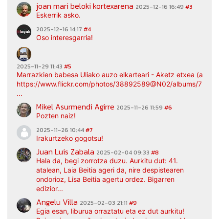
joan mari beloki kortexarena
2025-12-16 16:49
#3
Eskerrik asko.
2025-12-16 14:17
#4
Oso interesgarria!
2025-11-29 11:43
#5
Marrazkien babesa Uliako auzo elkarteari - Aketz etxea (argaz
https://www.flickr.com/photos/38892589@N02/albums/7217
...
Mikel Asurmendi Agirre
2025-11-26 11:59
#6
Pozten naiz!
2025-11-26 10:44
#7
Irakurtzeko gogotsu!
Juan Luis Zabala
2025-02-04 09:33
#8
Hala da, begi zorrotza duzu. Aurkitu dut: 41.
atalean, Laia Beitia ageri da, nire despistearen
ondorioz, Lisa Beitia agertu ordez. Bigarren
edizior...
Angelu Villa
2025-02-03 21:11
#9
Egia esan, liburua orraztatu eta ez dut aurkitu!