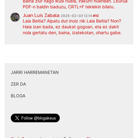
Baina ziur nago ikusi nuela, irakurri nuenean. Lburua
PDF-n baldin baduzu, CRTL+F teklekin bilatu.
Juan Luis Zabala
2025-02-03 12:14
#10
Laia Beitia? Aipatu dut inoiz nik Laia Beitia? Non?
Hala izan bada, ez daukat gogoan, eta ez dakit
nola gertatu den, baina, izatekotan, ohartu gabe.
JARRI HARREMANETAN
|
ZER DA
|
BLOGA