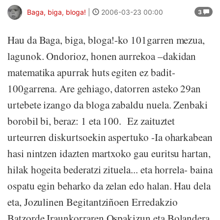
Baga, biga, bloga!
|
2006-03-23 00:00
3
Hau da Baga, biga, bloga!-ko 101garren mezua,
lagunok. Ondorioz, honen aurrekoa –dakidan
matematika apurrak huts egiten ez badit-
100garrena. Are gehiago, datorren asteko 29an
urtebete izango da bloga zabaldu nuela. Zenbaki
borobil bi, beraz: 1 eta 100. Ez zaituztet
urteurren diskurtsoekin aspertuko -Ia oharkabean
hasi nintzen idazten martxoko gau euritsu hartan,
hilak hogeita bederatzi zituela... eta horrela- baina
ospatu egin beharko da zelan edo halan. Hau dela
eta, Jozulinen Begitantziñoen Erredakzio
Batzorde Iraunkorraren Ospakizun eta Bolandera