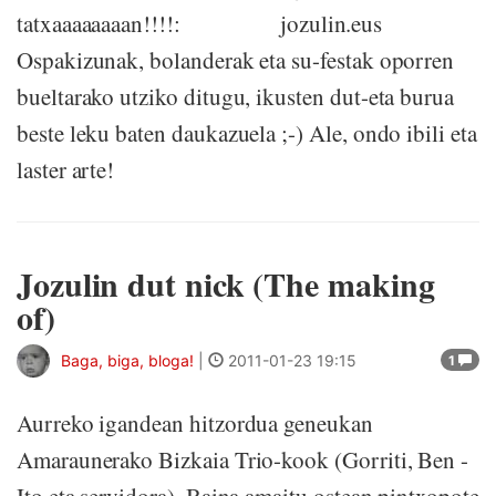
tatxaaaaaaaan!!!!: jozulin.eus
Ospakizunak, bolanderak eta su-festak oporren
bueltarako utziko ditugu, ikusten dut-eta burua
beste leku baten daukazuela ;-) Ale, ondo ibili eta
laster arte!
Jozulin dut nick (The making
of)
Baga, biga, bloga!
|
2011-01-23 19:15
1
Aurreko igandean hitzordua geneukan
Amaraunerako Bizkaia Trio-kook (Gorriti, Ben -