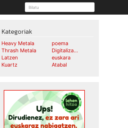
Kategoriak
Heavy Metala
poema
Thrash Metala
Digitaliza...
Latzen
euskara
Kuartz
Atabal