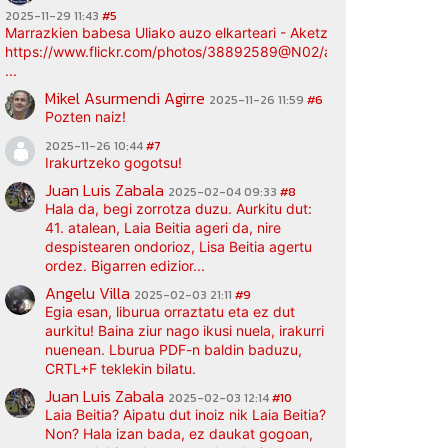
2025-11-29 11:43
#5
Marrazkien babesa Uliako auzo elkarteari - Aketz etxea (argazki bi
https://www.flickr.com/photos/38892589@N02/albums/72177720
...
Mikel Asurmendi Agirre
2025-11-26 11:59
#6
Pozten naiz!
2025-11-26 10:44
#7
Irakurtzeko gogotsu!
Juan Luis Zabala
2025-02-04 09:33
#8
Hala da, begi zorrotza duzu. Aurkitu dut:
41. atalean, Laia Beitia ageri da, nire
despistearen ondorioz, Lisa Beitia agertu
ordez. Bigarren edizior...
Angelu Villa
2025-02-03 21:11
#9
Egia esan, liburua orraztatu eta ez dut
aurkitu! Baina ziur nago ikusi nuela, irakurri
nuenean. Lburua PDF-n baldin baduzu,
CRTL+F teklekin bilatu.
Juan Luis Zabala
2025-02-03 12:14
#10
Laia Beitia? Aipatu dut inoiz nik Laia Beitia?
Non? Hala izan bada, ez daukat gogoan,