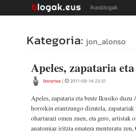
Ikasblogak
Kategoria:
jon_alonso
Apeles, zapataria eta
literartea
|
2011-09-14 23:31
Apeles, zapataria eta beste Ikusiko duzu 
horrekin erantzungo dizutela, zapatariak 
ohartarazi omen zuen, eta gero, artistak
anatomiaz iritzia ematera menturatu zen,