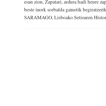
esan zion, Zapatari, ardura hadi heure zap
beste inork sorbalda gainetik begiratzer
SARAMAGO, Lisboako Setioaren Historia,