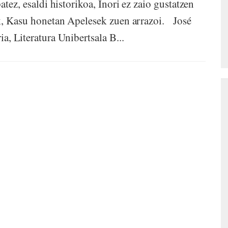
atez, esaldi historikoa, Inori ez zaio gustatzen
ik, Kasu honetan Apelesek zuen arrazoi. José
 Literatura Unibertsala B...