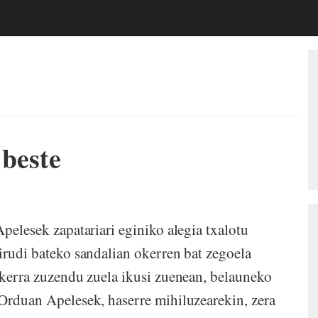
 beste
Apelesek zapatariari eginiko alegia txalotu
irudi bateko sandalian okerren bat zegoela
 okerra zuzendu zuela ikusi zuenean, belauneko
 Orduan Apelesek, haserre mihiluzearekin, zera