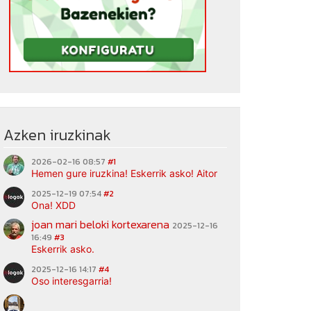
Azken iruzkinak
2026-02-16 08:57
#1
Hemen gure iruzkina! Eskerrik asko! Aitor
2025-12-19 07:54
#2
Ona! XDD
joan mari beloki kortexarena
2025-12-16
16:49
#3
Eskerrik asko.
2025-12-16 14:17
#4
Oso interesgarria!