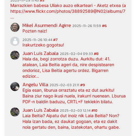
2025-11-29 11:43
#5
Marrazkien babesa Uliako auzo elkarteari - Aketz etxea (argaz
https://www.flickr.com/photos/38892589@N02/albums/7217
...
Mikel Asurmendi Agirre
2025-11-26 11:59
#6
Pozten naiz!
2025-11-26 10:44
#7
Irakurtzeko gogotsu!
Juan Luis Zabala
2025-02-04 09:33
#8
Hala da, begi zorrotza duzu. Aurkitu dut: 41.
atalean, Laia Beitia ageri da, nire despistearen
ondorioz, Lisa Beitia agertu ordez. Bigarren
edizior...
Angelu Villa
2025-02-03 21:11
#9
Egia esan, liburua orraztatu eta ez dut aurkitu!
Baina ziur nago ikusi nuela, irakurri nuenean. Lburua
PDF-n baldin baduzu, CRTL+F teklekin bilatu.
Juan Luis Zabala
2025-02-03 12:14
#10
Laia Beitia? Aipatu dut inoiz nik Laia Beitia? Non?
Hala izan bada, ez daukat gogoan, eta ez dakit
nola gertatu den, baina, izatekotan, ohartu gabe.