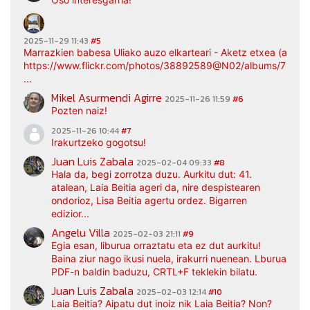
2025-11-29 11:43
#5
Marrazkien babesa Uliako auzo elkarteari - Aketz etxea (argaz
https://www.flickr.com/photos/38892589@N02/albums/7217
...
Mikel Asurmendi Agirre
2025-11-26 11:59
#6
Pozten naiz!
2025-11-26 10:44
#7
Irakurtzeko gogotsu!
Juan Luis Zabala
2025-02-04 09:33
#8
Hala da, begi zorrotza duzu. Aurkitu dut: 41.
atalean, Laia Beitia ageri da, nire despistearen
ondorioz, Lisa Beitia agertu ordez. Bigarren
edizior...
Angelu Villa
2025-02-03 21:11
#9
Egia esan, liburua orraztatu eta ez dut aurkitu!
Baina ziur nago ikusi nuela, irakurri nuenean. Lburua
PDF-n baldin baduzu, CRTL+F teklekin bilatu.
Juan Luis Zabala
2025-02-03 12:14
#10
Laia Beitia? Aipatu dut inoiz nik Laia Beitia? Non?