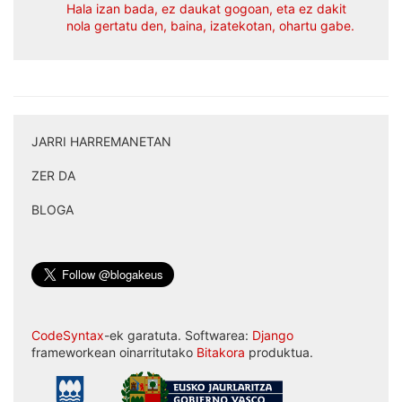
Hala izan bada, ez daukat gogoan, eta ez dakit
nola gertatu den, baina, izatekotan, ohartu gabe.
JARRI HARREMANETAN
|
ZER DA
|
BLOGA
CodeSyntax
-ek garatuta. Softwarea:
Django
frameworkean oinarritutako
Bitakora
produktua.