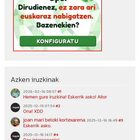
Azken iruzkinak
2026-02-16 08:57
#1
Hemen gure iruzkina! Eskerrik asko! Aitor
2025-12-19 07:54
#2
Ona! XDD
joan mari beloki kortexarena
2025-12-16 16:49
#3
Eskerrik asko.
2025-12-16 14:17
#4
Oso interesgarria!