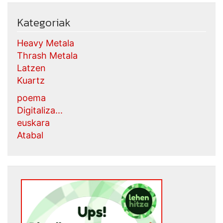
Kategoriak
Heavy Metala
Thrash Metala
Latzen
Kuartz
poema
Digitaliza...
euskara
Atabal