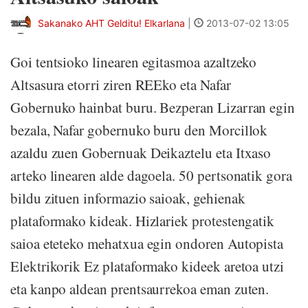
Sakanako AHT Gelditu! Elkarlana
|
2013-07-02 13:05
Goi tentsioko linearen egitasmoa azaltzeko
Altsasura etorri ziren REEko eta Nafar
Gobernuko hainbat buru. Bezperan Lizarran egin
bezala, Nafar gobernuko buru den Morcillok
azaldu zuen Gobernuak Deikaztelu eta Itxaso
arteko linearen alde dagoela. 50 pertsonatik gora
bildu zituen informazio saioak, gehienak
plataformako kideak. Hizlariek protestengatik
saioa eteteko mehatxua egin ondoren Autopista
Elektrikorik Ez plataformako kideek aretoa utzi
eta kanpo aldean prentsaurrekoa eman zuten.