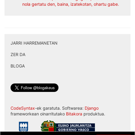
nola gertatu den, baina, izatekotan, ohartu gabe.
JARRI HARREMANETAN
|
ZER DA
|
BLOGA
CodeSyntax
-ek garatuta. Softwarea:
Django
frameworkean oinarritutako
Bitakora
produktua.