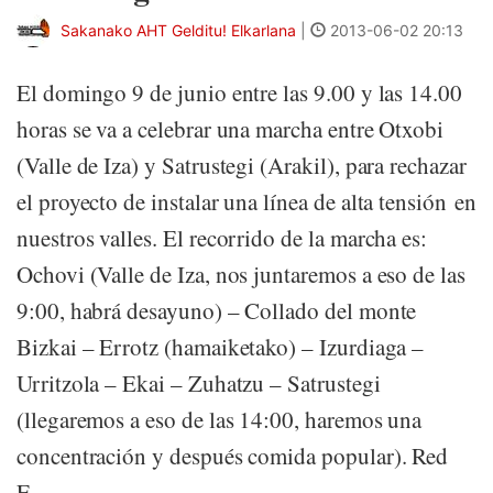
Sakanako AHT Gelditu! Elkarlana
|
2013-06-02 20:13
El domingo 9 de junio entre las 9.00 y las 14.00
horas se va a celebrar una marcha entre Otxobi
(Valle de Iza) y Satrustegi (Arakil), para rechazar
el proyecto de instalar una línea de alta tensión en
nuestros valles. El recorrido de la marcha es:
Ochovi (Valle de Iza, nos juntaremos a eso de las
9:00, habrá desayuno) – Collado del monte
Bizkai – Errotz (hamaiketako) – Izurdiaga –
Urritzola – Ekai – Zuhatzu – Satrustegi
(llegaremos a eso de las 14:00, haremos una
concentración y después comida popular). Red
E...