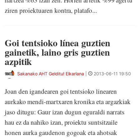
hartzea %63 izan zen. Horien artetik %99 agertu
ziren proiektuaren kontra, platafo...
Goi tentsioko línea guztien
gainetik, laino gris guztien
azpitik
Sakanako AHT Gelditu! Elkarlana
|
2013-06-11 19:50
Joan den igandearen goi tentsioko linearen
aurkako mendi-martxaren kronika eta argazkiak
jaso ditugu: Gaur izan dugun eguraldi narrats
hau ez da nahiko izan, proiektu suntsitzaile
honen aurka gaudenon gogoak eta ahotsak