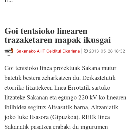
Goi tentsioko linearen
trazaketaren mapak ikusgai
Sakanako AHT Gelditu! Elkarlana
|
2013-05-28 18:32
Goi tentsioko linea proiektuak Sakana mutur
batetik bestera zeharkatzen du. Deikaztelutik
etorriko litzatekeen linea Errotztik sartuko
litzateke Sakanan eta egungo 220 kV-ko linearen
ibilbidea segituz Altsasutik barna, Altzaniatik
joko luke Itsasora (Gipuzkoa). REEk linea
Sakanatik pasatzea erabaki du ingurumen