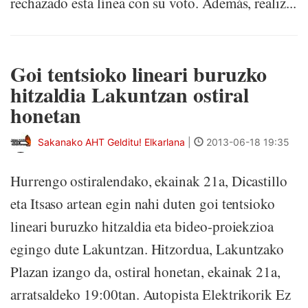
rechazado esta línea con su voto. Además, realiz...
Goi tentsioko lineari buruzko
hitzaldia Lakuntzan ostiral
honetan
Sakanako AHT Gelditu! Elkarlana
|
2013-06-18 19:35
Hurrengo ostiralendako, ekainak 21a, Dicastillo
eta Itsaso artean egin nahi duten goi tentsioko
lineari buruzko hitzaldia eta bideo-proiekzioa
egingo dute Lakuntzan. Hitzordua, Lakuntzako
Plazan izango da, ostiral honetan, ekainak 21a,
arratsaldeko 19:00tan. Autopista Elektrikorik Ez