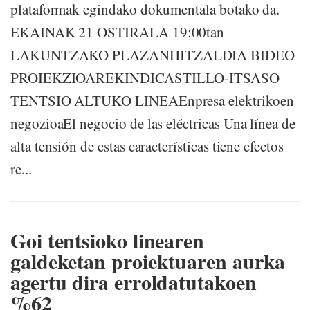
plataformak egindako dokumentala botako da.
EKAINAK 21 OSTIRALA 19:00tan
LAKUNTZAKO PLAZANHITZALDIA BIDEO
PROIEKZIOAREKINDICASTILLO-ITSASO
TENTSIO ALTUKO LINEAEnpresa elektrikoen
negozioaEl negocio de las eléctricas Una línea de
alta tensión de estas características tiene efectos
re...
Goi tentsioko linearen
galdeketan proiektuaren aurka
agertu dira erroldatutakoen
%62