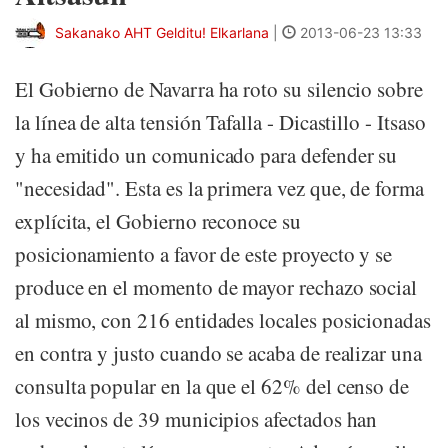
Sakanako AHT Gelditu! Elkarlana
|
2013-06-23 13:33
El Gobierno de Navarra ha roto su silencio sobre
la línea de alta tensión Tafalla - Dicastillo - Itsaso
y ha emitido un comunicado para defender su
"necesidad". Esta es la primera vez que, de forma
explícita, el Gobierno reconoce su
posicionamiento a favor de este proyecto y se
produce en el momento de mayor rechazo social
al mismo, con 216 entidades locales posicionadas
en contra y justo cuando se acaba de realizar una
consulta popular en la que el 62% del censo de
los vecinos de 39 municipios afectados han