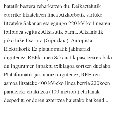
batetik bestera zeharkatzen du. Deikaztelutik
etorriko litzatekeen linea Aizkorbetik sartuko
litzateke Sakanan eta egungo 220 kV-ko linearen
ibilbidea segituz Altsasutik barna, Altzaniatik
joko luke Itsasora (Gipuzkoa). Autopista
Elektrikorik Ez plataformatik jakinarazi
digutenez, REEk linea Sakanatik pasatzea erabaki
du ingurumen inpaktu txikiagoa sortzen duelako.
Plataformatik jakinarazi digutenez, REE-ren
asmoa litzateke 400 kV-eko linea berria 220koen
paraleloki eraikitzea (100 metrora) eta lanak
despeditu ondoren aztertzea haietako bat kend...