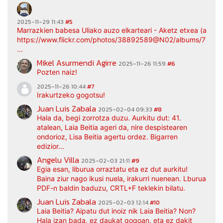
2025-11-29 11:43
#5
Marrazkien babesa Uliako auzo elkarteari - Aketz etxea (argaz
https://www.flickr.com/photos/38892589@N02/albums/7217
...
Mikel Asurmendi Agirre
2025-11-26 11:59
#6
Pozten naiz!
2025-11-26 10:44
#7
Irakurtzeko gogotsu!
Juan Luis Zabala
2025-02-04 09:33
#8
Hala da, begi zorrotza duzu. Aurkitu dut: 41.
atalean, Laia Beitia ageri da, nire despistearen
ondorioz, Lisa Beitia agertu ordez. Bigarren
edizior...
Angelu Villa
2025-02-03 21:11
#9
Egia esan, liburua orraztatu eta ez dut aurkitu!
Baina ziur nago ikusi nuela, irakurri nuenean. Lburua
PDF-n baldin baduzu, CRTL+F teklekin bilatu.
Juan Luis Zabala
2025-02-03 12:14
#10
Laia Beitia? Aipatu dut inoiz nik Laia Beitia? Non?
Hala izan bada, ez daukat gogoan, eta ez dakit