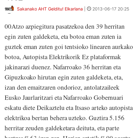
Sakanako AHT Gelditu! Elkarlana
|
2013-06-17 20:25
00Atzo azpiegitura pasatzekoa den 39 herritan
egin zuten galdeketa, eta botoa eman zuten ia
guztek eman zuten goi tentsioko linearen aurkako
botoa, Autopista Elektrikorik Ez plataformak
jakinarazi duenez. Nafarroako 36 herritan eta
Gipuzkoako hirutan egin zuten galdeketa, eta,
izan den emaitzaren ondorioz, antolatzaileek
Eusko Jaurlaritzari eta Nafarroako Gobernuari
eskatu diete Deikaztelu eta Itsaso arteko autopista
elektrikoa bertan behera uzteko. Guztira 5.156
herritar zeuden galdeketara deituta, eta parte