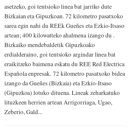
asetzeko, goi tentsioko linea bat jarriko dute
Bizkaian eta Gipuzkoan. 72 kilometro pasatxoko
sarea egin nahi du REEk Gueñes eta Ezkio-Itsaso
artean; 400 kilowatteko ahalmena izango du .
Bizkaiko mendebaldetik Gipuzkoako
erdialderaino, goi tentsioko argindar linea bat
eraikitzeko baimena eskatu du REE Red Electrica
Española enpresak. 72 kilometro pasatxoko bidea
izango da Gueñes (Bizkaia) eta Ezkio-Itsaso
(Gipuzkoa) lotuko dituena. Lineak zeharkatuko
lituzkeen herrien artean Arrigorriaga, Ugao,
Zeberio, Gald...