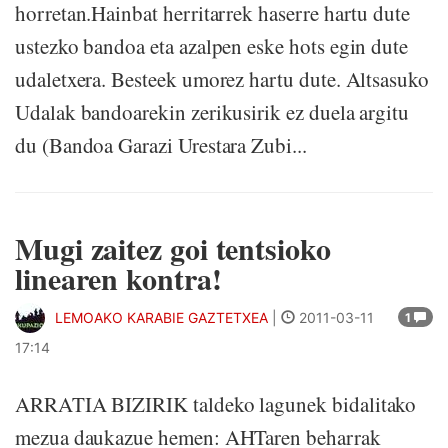
horretan.Hainbat herritarrek haserre hartu dute
ustezko bandoa eta azalpen eske hots egin dute
udaletxera. Besteek umorez hartu dute. Altsasuko
Udalak bandoarekin zerikusirik ez duela argitu
du (Bandoa Garazi Urestara Zubi...
Mugi zaitez goi tentsioko
linearen kontra!
LEMOAKO KARABIE GAZTETXEA
|
2011-03-11
1
17:14
ARRATIA BIZIRIK taldeko lagunek bidalitako
mezua daukazue hemen: AHTaren beharrak