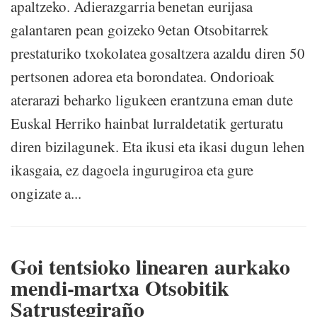
apaltzeko. Adierazgarria benetan eurijasa
galantaren pean goizeko 9etan Otsobitarrek
prestaturiko txokolatea gosaltzera azaldu diren 50
pertsonen adorea eta borondatea. Ondorioak
aterarazi beharko ligukeen erantzuna eman dute
Euskal Herriko hainbat lurraldetatik gerturatu
diren bizilagunek. Eta ikusi eta ikasi dugun lehen
ikasgaia, ez dagoela ingurugiroa eta gure
ongizate a...
Goi tentsioko linearen aurkako
mendi-martxa Otsobitik
Satrustegiraño