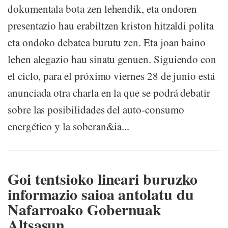
dokumentala bota zen lehendik, eta ondoren
presentazio hau erabiltzen kriston hitzaldi polita
eta ondoko debatea burutu zen. Eta joan baino
lehen alegazio hau sinatu genuen. Siguiendo con
el ciclo, para el próximo viernes 28 de junio está
anunciada otra charla en la que se podrá debatir
sobre las posibilidades del auto-consumo
energético y la soberan&ia...
Goi tentsioko lineari buruzko
informazio saioa antolatu du
Nafarroako Gobernuak
Altsasun