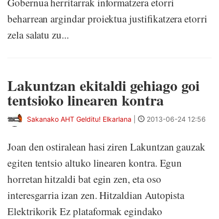
Gobernua herritarrak informatzera etorri
beharrean argindar proiektua justifikatzera etorri
zela salatu zu...
Lakuntzan ekitaldi gehiago goi
tentsioko linearen kontra
Sakanako AHT Gelditu! Elkarlana
|
2013-06-24 12:56
Joan den ostiralean hasi ziren Lakuntzan gauzak
egiten tentsio altuko linearen kontra. Egun
horretan hitzaldi bat egin zen, eta oso
interesgarria izan zen. Hitzaldian Autopista
Elektrikorik Ez plataformak egindako