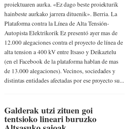
proiektuaren aurka. «Ez dago beste proiekturik
hainbeste aurkako jarrera dituenik». Berria. La
Plataforma contra la Línea de Alta Tensión-
Autopista Elektrikorik Ez presentó ayer mas de
12.000 alegaciones contra el proyecto de línea de
alta tension a 400 kV entre Itsaso y Deikaztelu
(en el Facebook de la plataforma hablan de mas
de 13.000 alegaciones). Vecinos, sociedades y
distintas entidades afectadas por ese proyecto su...
Galderak utzi zituen goi
tentsioko lineari buruzko
Altsasuko saioak