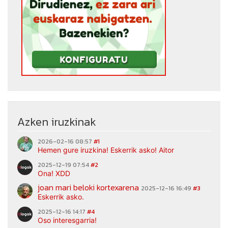
Azken iruzkinak
2026-02-16 08:57
#1
Hemen gure iruzkina! Eskerrik asko! Aitor
2025-12-19 07:54
#2
Ona! XDD
joan mari beloki kortexarena
2025-12-16 16:49
#3
Eskerrik asko.
2025-12-16 14:17
#4
Oso interesgarria!