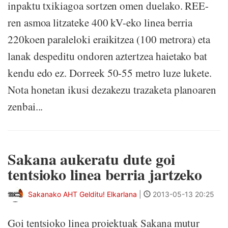
inpaktu txikiagoa sortzen omen duelako. REE-
ren asmoa litzateke 400 kV-eko linea berria
220koen paraleloki eraikitzea (100 metrora) eta
lanak despeditu ondoren aztertzea haietako bat
kendu edo ez. Dorreek 50-55 metro luze lukete.
Nota honetan ikusi dezakezu trazaketa planoaren
zenbai...
Sakana aukeratu dute goi
tentsioko linea berria jartzeko
Sakanako AHT Gelditu! Elkarlana
|
2013-05-13 20:25
Goi tentsioko linea proiektuak Sakana mutur