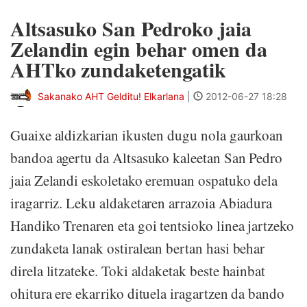
Altsasuko San Pedroko jaia
Zelandin egin behar omen da
AHTko zundaketengatik
Sakanako AHT Gelditu! Elkarlana
|
2012-06-27 18:28
Guaixe aldizkarian ikusten dugu nola gaurkoan
bandoa agertu da Altsasuko kaleetan San Pedro
jaia Zelandi eskoletako eremuan ospatuko dela
iragarriz. Leku aldaketaren arrazoia Abiadura
Handiko Trenaren eta goi tentsioko linea jartzeko
zundaketa lanak ostiralean bertan hasi behar
direla litzateke. Toki aldaketak beste hainbat
ohitura ere ekarriko dituela iragartzen da bando