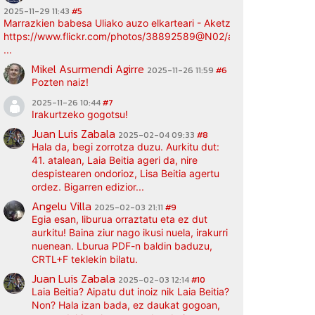
2025-11-29 11:43
#5
Marrazkien babesa Uliako auzo elkarteari - Aketz etxea (argazki bi
https://www.flickr.com/photos/38892589@N02/albums/72177720
...
Mikel Asurmendi Agirre
2025-11-26 11:59
#6
Pozten naiz!
2025-11-26 10:44
#7
Irakurtzeko gogotsu!
Juan Luis Zabala
2025-02-04 09:33
#8
Hala da, begi zorrotza duzu. Aurkitu dut:
41. atalean, Laia Beitia ageri da, nire
despistearen ondorioz, Lisa Beitia agertu
ordez. Bigarren edizior...
Angelu Villa
2025-02-03 21:11
#9
Egia esan, liburua orraztatu eta ez dut
aurkitu! Baina ziur nago ikusi nuela, irakurri
nuenean. Lburua PDF-n baldin baduzu,
CRTL+F teklekin bilatu.
Juan Luis Zabala
2025-02-03 12:14
#10
Laia Beitia? Aipatu dut inoiz nik Laia Beitia?
Non? Hala izan bada, ez daukat gogoan,