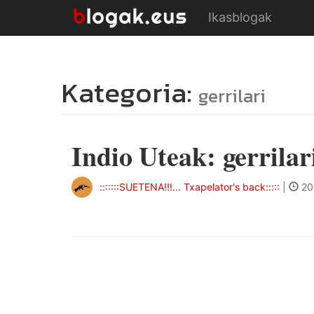
Ikasblogak
Kategoria:
gerrilari
Indio Uteak: gerrilar
:::::::SUETENA!!!... Txapelator's back:::::
|
20