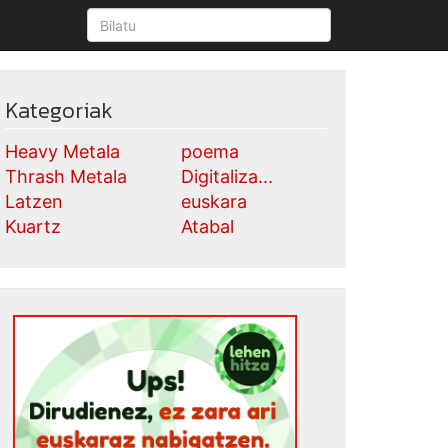
Kategoriak
Heavy Metala
poema
Thrash Metala
Digitaliza...
Latzen
euskara
Kuartz
Atabal