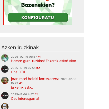
Azken iruzkinak
2026-02-16 08:57
#1
Hemen gure iruzkina! Eskerrik asko! Aitor
2025-12-19 07:54
#2
Ona! XDD
joan mari beloki kortexarena
2025-12-16
16:49
#3
Eskerrik asko.
2025-12-16 14:17
#4
Oso interesgarria!