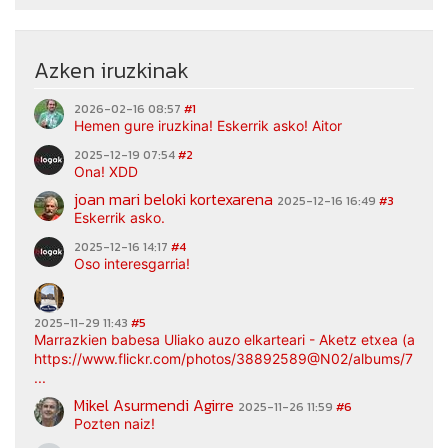
Azken iruzkinak
2026-02-16 08:57
#1
Hemen gure iruzkina! Eskerrik asko! Aitor
2025-12-19 07:54
#2
Ona! XDD
joan mari beloki kortexarena
2025-12-16 16:49
#3
Eskerrik asko.
2025-12-16 14:17
#4
Oso interesgarria!
2025-11-29 11:43
#5
Marrazkien babesa Uliako auzo elkarteari - Aketz etxea (argaz
https://www.flickr.com/photos/38892589@N02/albums/7217
...
Mikel Asurmendi Agirre
2025-11-26 11:59
#6
Pozten naiz!