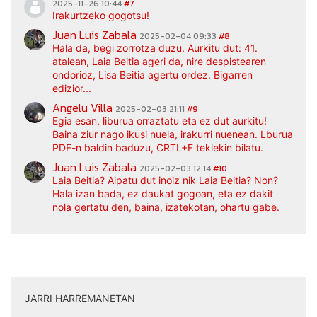
2025-11-26 10:44
#7
Irakurtzeko gogotsu!
Juan Luis Zabala
2025-02-04 09:33
#8
Hala da, begi zorrotza duzu. Aurkitu dut: 41.
atalean, Laia Beitia ageri da, nire despistearen
ondorioz, Lisa Beitia agertu ordez. Bigarren
edizior...
Angelu Villa
2025-02-03 21:11
#9
Egia esan, liburua orraztatu eta ez dut aurkitu!
Baina ziur nago ikusi nuela, irakurri nuenean. Lburua
PDF-n baldin baduzu, CRTL+F teklekin bilatu.
Juan Luis Zabala
2025-02-03 12:14
#10
Laia Beitia? Aipatu dut inoiz nik Laia Beitia? Non?
Hala izan bada, ez daukat gogoan, eta ez dakit
nola gertatu den, baina, izatekotan, ohartu gabe.
JARRI HARREMANETAN
|