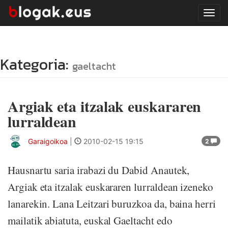
Tog
navi
Kategoria:
gaeltacht
Argiak eta itzalak euskararen
lurraldean
Garaigoikoa
|
2010-02-15 19:15
2
Hausnartu saria irabazi du Dabid Anautek,
Argiak eta itzalak euskararen lurraldean izeneko
lanarekin. Lana Leitzari buruzkoa da, baina herri
mailatik abiatuta, euskal Gaeltacht edo