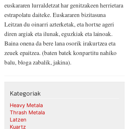
euskararen lurraldetzat har genitzakeen herrietara
estrapolatu daiteke. Euskararen bizitasuna
Leitzan du oinarri azterketak, eta hortxe ageri
diren argiak eta ilunak, eguzkiak eta lainoak.
Baina onena da bere lana osorik irakurtzea eta
zeuek epaitzea. (baten batek konpartitu nahiko
balu, bloga zabalik, jakina).
Kategoriak
Heavy Metala
Thrash Metala
Latzen
Kuartz