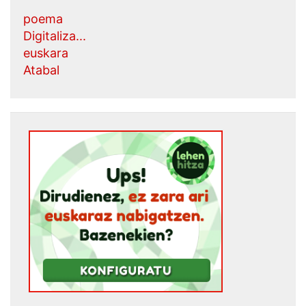
poema
Digitaliza...
euskara
Atabal