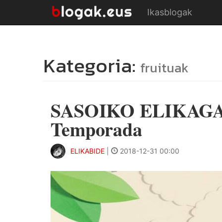
Ikasblogak
Kategoria:
fruituak
SASOIKO ELIKAGAI
Temporada
ELIKABIDE
|
2018-12-31 00:00