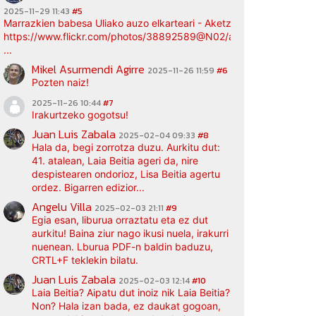
2025-11-29 11:43
#5
Marrazkien babesa Uliako auzo elkarteari - Aketz etxea (argazki bi
https://www.flickr.com/photos/38892589@N02/albums/72177720
...
Mikel Asurmendi Agirre
2025-11-26 11:59
#6
Pozten naiz!
2025-11-26 10:44
#7
Irakurtzeko gogotsu!
Juan Luis Zabala
2025-02-04 09:33
#8
Hala da, begi zorrotza duzu. Aurkitu dut:
41. atalean, Laia Beitia ageri da, nire
despistearen ondorioz, Lisa Beitia agertu
ordez. Bigarren edizior...
Angelu Villa
2025-02-03 21:11
#9
Egia esan, liburua orraztatu eta ez dut
aurkitu! Baina ziur nago ikusi nuela, irakurri
nuenean. Lburua PDF-n baldin baduzu,
CRTL+F teklekin bilatu.
Juan Luis Zabala
2025-02-03 12:14
#10
Laia Beitia? Aipatu dut inoiz nik Laia Beitia?
Non? Hala izan bada, ez daukat gogoan,