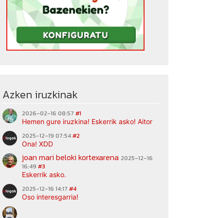
Azken iruzkinak
2026-02-16 08:57
#1
Hemen gure iruzkina! Eskerrik asko! Aitor
2025-12-19 07:54
#2
Ona! XDD
joan mari beloki kortexarena
2025-12-16
16:49
#3
Eskerrik asko.
2025-12-16 14:17
#4
Oso interesgarria!