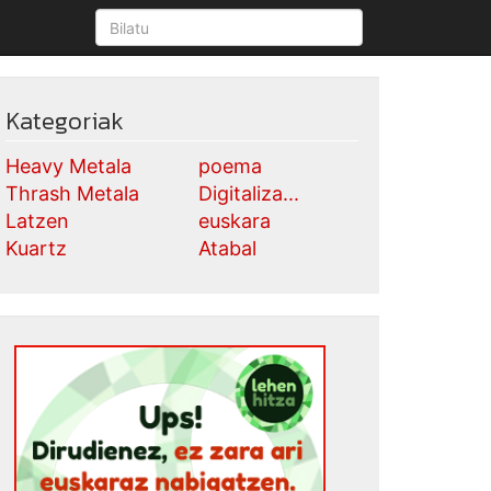
Kategoriak
Heavy Metala
poema
Thrash Metala
Digitaliza...
Latzen
euskara
Kuartz
Atabal