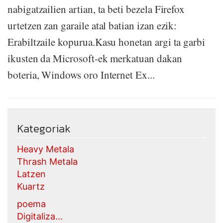
nabigatzailien artian, ta beti bezela Firefox
urtetzen zan garaile atal batian izan ezik:
Erabiltzaile kopurua.Kasu honetan argi ta garbi
ikusten da Microsoft-ek merkatuan dakan
boteria, Windows oro Internet Ex...
Kategoriak
Heavy Metala
Thrash Metala
Latzen
Kuartz
poema
Digitaliza...