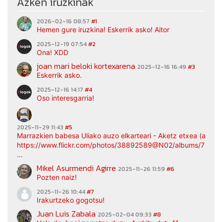
Azken iruzkinak
2026-02-16 08:57
#1
Hemen gure iruzkina! Eskerrik asko! Aitor
2025-12-19 07:54
#2
Ona! XDD
joan mari beloki kortexarena
2025-12-16 16:49
#3
Eskerrik asko.
2025-12-16 14:17
#4
Oso interesgarria!
2025-11-29 11:43
#5
Marrazkien babesa Uliako auzo elkarteari - Aketz etxea (argaz
https://www.flickr.com/photos/38892589@N02/albums/7217
...
Mikel Asurmendi Agirre
2025-11-26 11:59
#6
Pozten naiz!
2025-11-26 10:44
#7
Irakurtzeko gogotsu!
Juan Luis Zabala
2025-02-04 09:33
#8