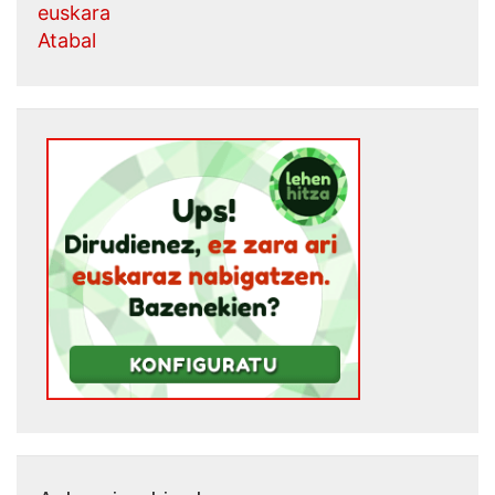
euskara
Atabal