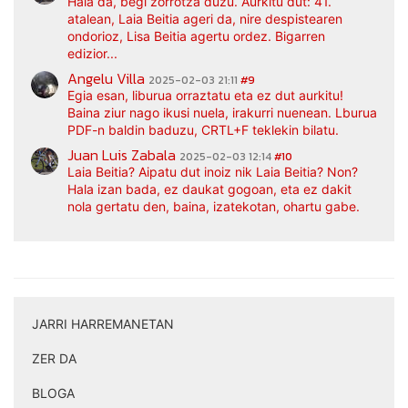
Hala da, begi zorrotza duzu. Aurkitu dut: 41.
atalean, Laia Beitia ageri da, nire despistearen
ondorioz, Lisa Beitia agertu ordez. Bigarren
edizior...
Angelu Villa
2025-02-03 21:11
#9
Egia esan, liburua orraztatu eta ez dut aurkitu!
Baina ziur nago ikusi nuela, irakurri nuenean. Lburua
PDF-n baldin baduzu, CRTL+F teklekin bilatu.
Juan Luis Zabala
2025-02-03 12:14
#10
Laia Beitia? Aipatu dut inoiz nik Laia Beitia? Non?
Hala izan bada, ez daukat gogoan, eta ez dakit
nola gertatu den, baina, izatekotan, ohartu gabe.
JARRI HARREMANETAN
|
ZER DA
|
BLOGA