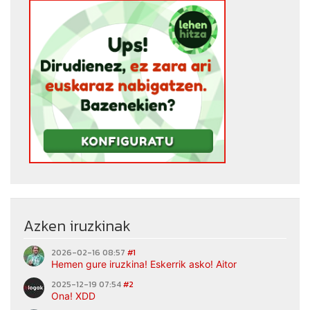
Azken iruzkinak
2026-02-16 08:57
#1
Hemen gure iruzkina! Eskerrik asko! Aitor
2025-12-19 07:54
#2
Ona! XDD