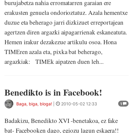
burujabetza nahia erromatarren garaian ere
erakusten genuela ondorioztatuz. Azala hementxe
duzue eta beherago jarri dizkizuet erreportajean
agertzen diren argazki aipagarrienak eskaneatuta.
Hemen irakur dezakezue artikulu osoa. Hona
TIMEren azala eta, pixka bat beherago,
argazkiak: TIMEk aipatzen duen leh...
Benedikto is in Facebook!
Baga, biga, bloga!
|
2010-05-02 12:33
1
Badakizu, Benedikto XVI -benetakoa, ez fake
bat- Facebooken dago, egiozu lagun eskaera!!