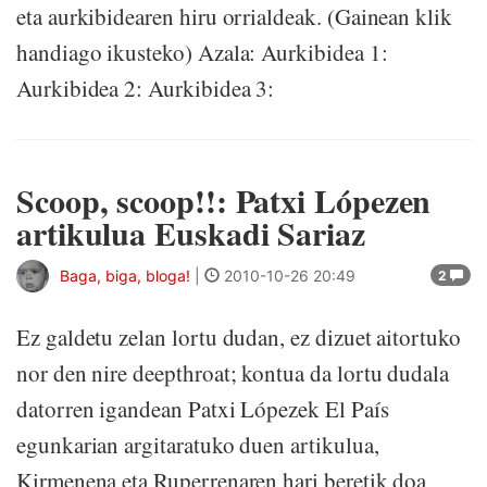
eta aurkibidearen hiru orrialdeak. (Gainean klik
handiago ikusteko) Azala: Aurkibidea 1:
Aurkibidea 2: Aurkibidea 3:
Scoop, scoop!!: Patxi Lópezen
artikulua Euskadi Sariaz
Baga, biga, bloga!
|
2010-10-26 20:49
2
Ez galdetu zelan lortu dudan, ez dizuet aitortuko
nor den nire deepthroat; kontua da lortu dudala
datorren igandean Patxi Lópezek El País
egunkarian argitaratuko duen artikulua,
Kirmenena eta Ruperrenaren hari beretik doa