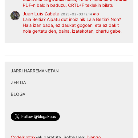
PDF-n baldin baduzu, CRTL+F teklekin bilatu.
Juan Luis Zabala
2025-02-03 12:14
#10
Laia Beitia? Aipatu dut inoiz nik Laia Beitia? Non?
Hala izan bada, ez daukat gogoan, eta ez dakit
nola gertatu den, baina, izatekotan, ohartu gabe.
JARRI HARREMANETAN
|
ZER DA
|
BLOGA
CodeSyntax
-ek garatuta. Softwarea:
Django