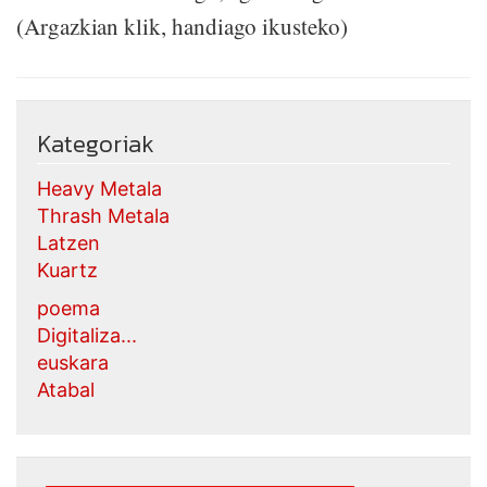
(Argazkian klik, handiago ikusteko)
Kategoriak
Heavy Metala
Thrash Metala
Latzen
Kuartz
poema
Digitaliza...
euskara
Atabal