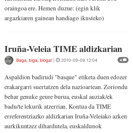
oraingoa ere. Hemen duzue: (egin klik
argazkiaren gainean handiago ikusteko)
Iruña-Veleia TIME aldizkarian
Baga, biga, bloga!
|
2010-09-09 12:04
4
Aspaldion badirudi "basque" etiketa duen edozer
erakargarri suertatzen dela nazioartean. Zoriondu
behar genuke geure burua, euskal auziak/ek
badu/te lekurik atzerrian. Kontua da TIME
erreferentziazko aldizkarian Iruña-Veleiako azken
aurkikuntzez dihardutela, euskaldunok