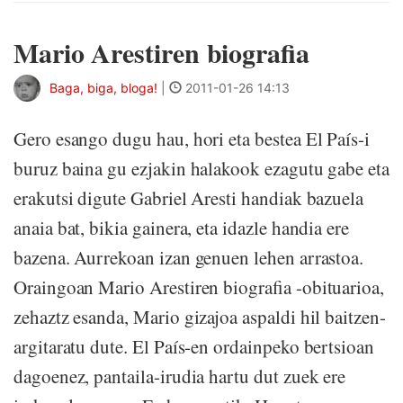
Mario Arestiren biografia
Baga, biga, bloga!
|
2011-01-26 14:13
Gero esango dugu hau, hori eta bestea El País-i
buruz baina gu ezjakin halakook ezagutu gabe eta
erakutsi digute Gabriel Aresti handiak bazuela
anaia bat, bikia gainera, eta idazle handia ere
bazena. Aurrekoan izan genuen lehen arrastoa.
Oraingoan Mario Arestiren biografia -obituarioa,
zehaztz esanda, Mario gizajoa aspaldi hil baitzen-
argitaratu dute. El País-en ordainpeko bertsioan
dagoenez, pantaila-irudia hartu dut zuek ere