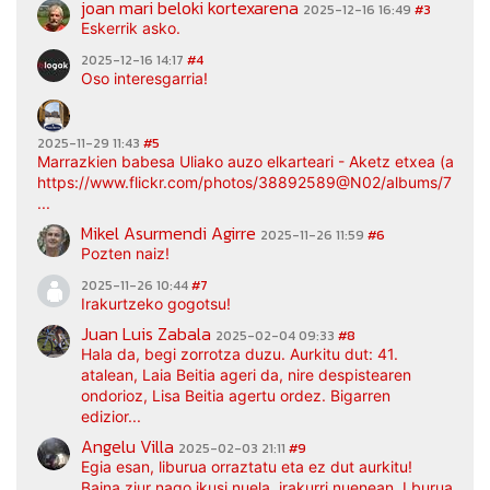
joan mari beloki kortexarena
2025-12-16 16:49
#3
Eskerrik asko.
2025-12-16 14:17
#4
Oso interesgarria!
2025-11-29 11:43
#5
Marrazkien babesa Uliako auzo elkarteari - Aketz etxea (argaz
https://www.flickr.com/photos/38892589@N02/albums/7217
...
Mikel Asurmendi Agirre
2025-11-26 11:59
#6
Pozten naiz!
2025-11-26 10:44
#7
Irakurtzeko gogotsu!
Juan Luis Zabala
2025-02-04 09:33
#8
Hala da, begi zorrotza duzu. Aurkitu dut: 41.
atalean, Laia Beitia ageri da, nire despistearen
ondorioz, Lisa Beitia agertu ordez. Bigarren
edizior...
Angelu Villa
2025-02-03 21:11
#9
Egia esan, liburua orraztatu eta ez dut aurkitu!
Baina ziur nago ikusi nuela, irakurri nuenean. Lburua