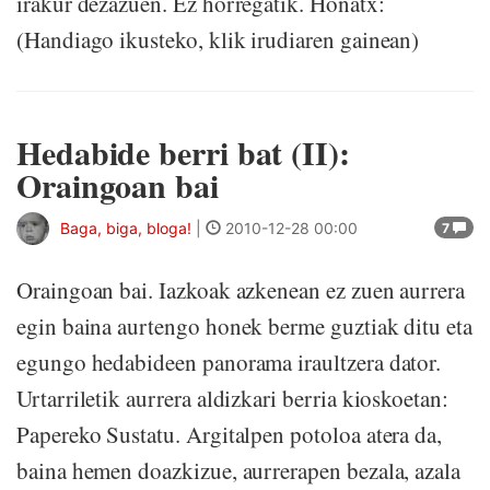
irakur dezazuen. Ez horregatik. Honatx:
(Handiago ikusteko, klik irudiaren gainean)
Hedabide berri bat (II):
Oraingoan bai
Baga, biga, bloga!
|
2010-12-28 00:00
7
Oraingoan bai. Iazkoak azkenean ez zuen aurrera
egin baina aurtengo honek berme guztiak ditu eta
egungo hedabideen panorama iraultzera dator.
Urtarriletik aurrera aldizkari berria kioskoetan:
Papereko Sustatu. Argitalpen potoloa atera da,
baina hemen doazkizue, aurrerapen bezala, azala