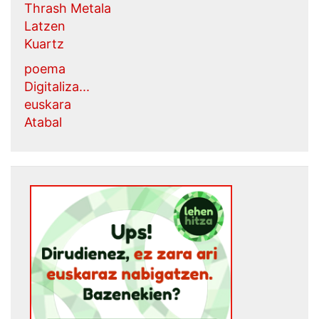
Thrash Metala
Latzen
Kuartz
poema
Digitaliza...
euskara
Atabal