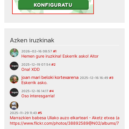
Azken iruzkinak
2026-02-16 08:57
#1
Hemen gure iruzkina! Eskerrik asko! Aitor
2025-12-19 07:54
#2
Ona! XDD
joan mari beloki kortexarena
2025-12-16 16:49
#3
Eskerrik asko.
2025-12-16 14:17
#4
Oso interesgarria!
2025-11-29 11:43
#5
Marrazkien babesa Uliako auzo elkarteari - Aketz etxea (argaz
https://www.flickr.com/photos/38892589@N02/albums/7217
...