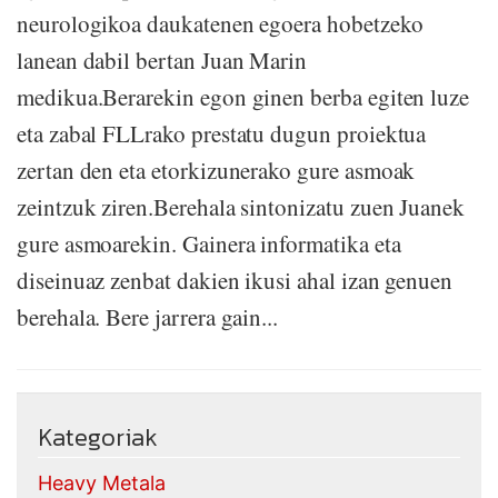
neurologikoa daukatenen egoera hobetzeko
lanean dabil bertan Juan Marin
medikua.Berarekin egon ginen berba egiten luze
eta zabal FLLrako prestatu dugun proiektua
zertan den eta etorkizunerako gure asmoak
zeintzuk ziren.Berehala sintonizatu zuen Juanek
gure asmoarekin. Gainera informatika eta
diseinuaz zenbat dakien ikusi ahal izan genuen
berehala. Bere jarrera gain...
Kategoriak
Heavy Metala