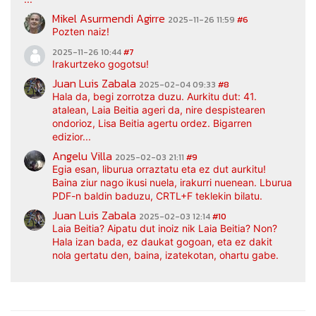
Mikel Asurmendi Agirre
2025-11-26 11:59
#6
Pozten naiz!
2025-11-26 10:44
#7
Irakurtzeko gogotsu!
Juan Luis Zabala
2025-02-04 09:33
#8
Hala da, begi zorrotza duzu. Aurkitu dut: 41.
atalean, Laia Beitia ageri da, nire despistearen
ondorioz, Lisa Beitia agertu ordez. Bigarren
edizior...
Angelu Villa
2025-02-03 21:11
#9
Egia esan, liburua orraztatu eta ez dut aurkitu!
Baina ziur nago ikusi nuela, irakurri nuenean. Lburua
PDF-n baldin baduzu, CRTL+F teklekin bilatu.
Juan Luis Zabala
2025-02-03 12:14
#10
Laia Beitia? Aipatu dut inoiz nik Laia Beitia? Non?
Hala izan bada, ez daukat gogoan, eta ez dakit
nola gertatu den, baina, izatekotan, ohartu gabe.