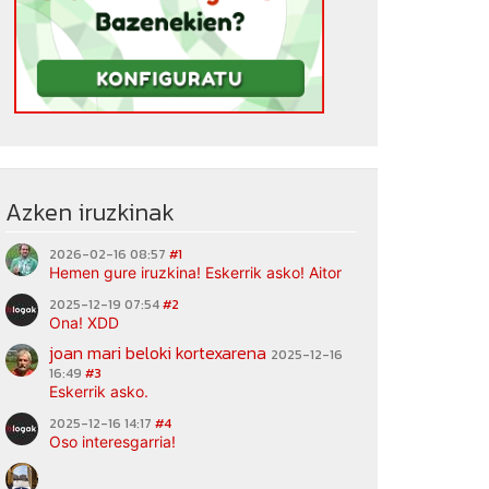
Azken iruzkinak
2026-02-16 08:57
#1
Hemen gure iruzkina! Eskerrik asko! Aitor
2025-12-19 07:54
#2
Ona! XDD
joan mari beloki kortexarena
2025-12-16
16:49
#3
Eskerrik asko.
2025-12-16 14:17
#4
Oso interesgarria!