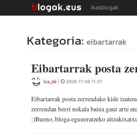
Ikasblogak
Kategoria:
eibartarrak
Eibartarrak posta z
Ixa_dè
|
2008-11-06 11:37
Eibartarrak posta zerrendako kide izater
zerrendan berri nekala baina gaur arte en
:)Bueno, bloga eguneratzeko aitzakixatxu