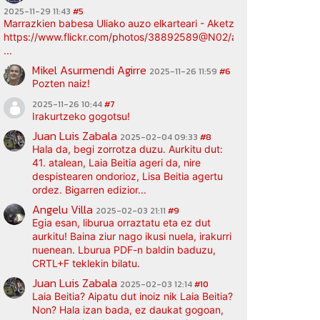
2025-11-29 11:43
#5
Marrazkien babesa Uliako auzo elkarteari - Aketz etxea (argazki bi
https://www.flickr.com/photos/38892589@N02/albums/72177720
...
Mikel Asurmendi Agirre
2025-11-26 11:59
#6
Pozten naiz!
2025-11-26 10:44
#7
Irakurtzeko gogotsu!
Juan Luis Zabala
2025-02-04 09:33
#8
Hala da, begi zorrotza duzu. Aurkitu dut:
41. atalean, Laia Beitia ageri da, nire
despistearen ondorioz, Lisa Beitia agertu
ordez. Bigarren edizior...
Angelu Villa
2025-02-03 21:11
#9
Egia esan, liburua orraztatu eta ez dut
aurkitu! Baina ziur nago ikusi nuela, irakurri
nuenean. Lburua PDF-n baldin baduzu,
CRTL+F teklekin bilatu.
Juan Luis Zabala
2025-02-03 12:14
#10
Laia Beitia? Aipatu dut inoiz nik Laia Beitia?
Non? Hala izan bada, ez daukat gogoan,