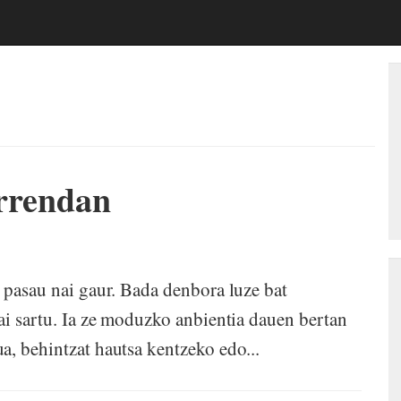
errendan
a pasau nai gaur. Bada denbora luze bat
ai sartu. Ia ze moduzko anbientia dauen bertan
a, behintzat hautsa kentzeko edo...