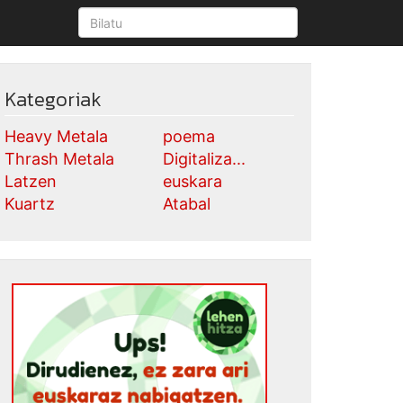
Kategoriak
Heavy Metala
poema
Thrash Metala
Digitaliza...
Latzen
euskara
Kuartz
Atabal