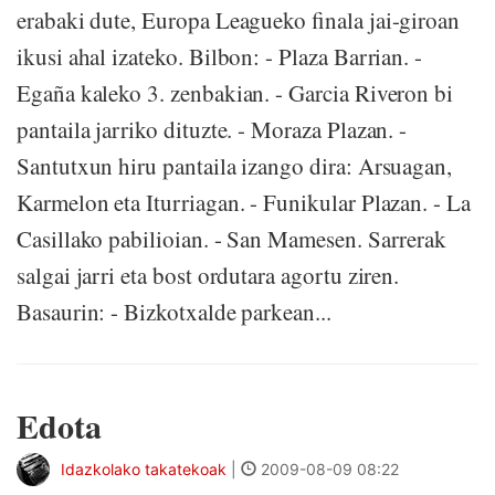
erabaki dute, Europa Leagueko finala jai-giroan
ikusi ahal izateko. Bilbon: - Plaza Barrian. -
Egaña kaleko 3. zenbakian. - Garcia Riveron bi
pantaila jarriko dituzte. - Moraza Plazan. -
Santutxun hiru pantaila izango dira: Arsuagan,
Karmelon eta Iturriagan. - Funikular Plazan. - La
Casillako pabilioian. - San Mamesen. Sarrerak
salgai jarri eta bost ordutara agortu ziren.
Basaurin: - Bizkotxalde parkean...
Edota
Idazkolako takatekoak
|
2009-08-09 08:22