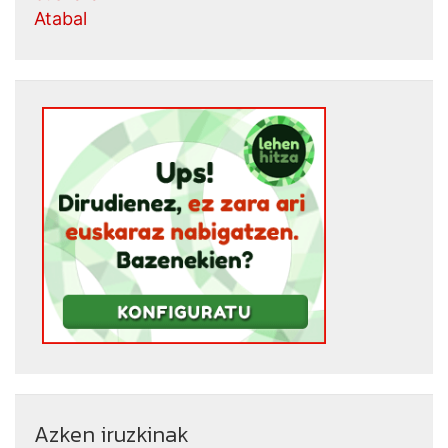
Atabal
Azken iruzkinak