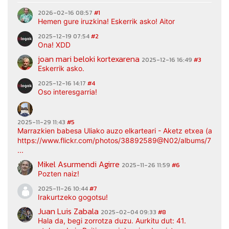
2026-02-16 08:57
#1
Hemen gure iruzkina! Eskerrik asko! Aitor
2025-12-19 07:54
#2
Ona! XDD
joan mari beloki kortexarena
2025-12-16 16:49
#3
Eskerrik asko.
2025-12-16 14:17
#4
Oso interesgarria!
2025-11-29 11:43
#5
Marrazkien babesa Uliako auzo elkarteari - Aketz etxea (argaz
https://www.flickr.com/photos/38892589@N02/albums/7217
...
Mikel Asurmendi Agirre
2025-11-26 11:59
#6
Pozten naiz!
2025-11-26 10:44
#7
Irakurtzeko gogotsu!
Juan Luis Zabala
2025-02-04 09:33
#8
Hala da, begi zorrotza duzu. Aurkitu dut: 41.