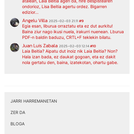
atalean, Laia Beitia ageri da, nire despistearen
ondorioz, Lisa Beitia agertu ordez. Bigarren
edizior...
Angelu Villa
2025-02-03 21:11
#9
Egia esan, liburua orraztatu eta ez dut aurkitu!
Baina ziur nago ikusi nuela, irakurri nuenean. Lburua
PDF-n baldin baduzu, CRTL+F teklekin bilatu.
Juan Luis Zabala
2025-02-03 12:14
#10
Laia Beitia? Aipatu dut inoiz nik Laia Beitia? Non?
Hala izan bada, ez daukat gogoan, eta ez dakit
nola gertatu den, baina, izatekotan, ohartu gabe.
JARRI HARREMANETAN
|
ZER DA
|
BLOGA