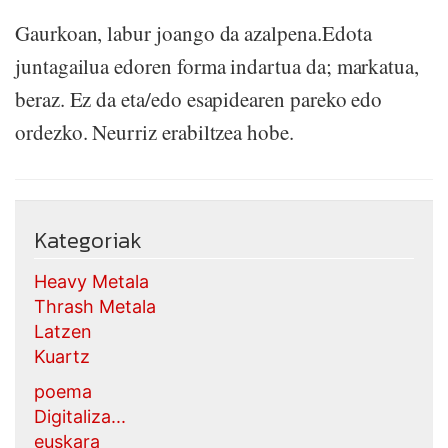
Gaurkoan, labur joango da azalpena.Edota
juntagailua edoren forma indartua da; markatua,
beraz. Ez da eta/edo esapidearen pareko edo
ordezko. Neurriz erabiltzea hobe.
Kategoriak
Heavy Metala
Thrash Metala
Latzen
Kuartz
poema
Digitaliza...
euskara