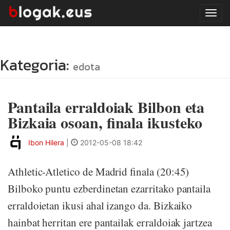
Tog
navi
Kategoria:
edota
Pantaila erraldoiak Bilbon eta
Bizkaia osoan, finala ikusteko
Ibon Hilera
|
2012-05-08 18:42
Athletic-Atletico de Madrid finala (20:45)
Bilboko puntu ezberdinetan ezarritako pantaila
erraldoietan ikusi ahal izango da. Bizkaiko
hainbat herritan ere pantailak erraldoiak jartzea