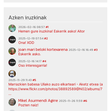
Azken iruzkinak
2026-02-16 08:57
#1
Hemen gure iruzkina! Eskerrik asko! Aitor
2025-12-19 07:54
#2
Ona! XDD
joan mari beloki kortexarena
2025-12-16 16:49
#3
Eskerrik asko.
2025-12-16 14:17
#4
Oso interesgarria!
2025-11-29 11:43
#5
Marrazkien babesa Uliako auzo elkarteari - Aketz etxea (argaz
https://www.flickr.com/photos/38892589@N02/albums/7217
...
Mikel Asurmendi Agirre
2025-11-26 11:59
#6
Pozten naiz!