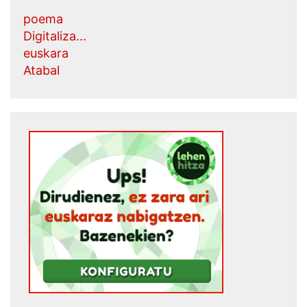
poema
Digitaliza...
euskara
Atabal