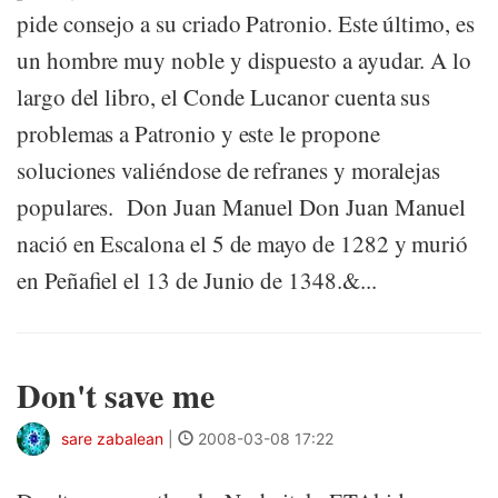
pide consejo a su criado Patronio. Este último, es
un hombre muy noble y dispuesto a ayudar. A lo
largo del libro, el Conde Lucanor cuenta sus
problemas a Patronio y este le propone
soluciones valiéndose de refranes y moralejas
populares. Don Juan Manuel Don Juan Manuel
nació en Escalona el 5 de mayo de 1282 y murió
en Peñafiel el 13 de Junio de 1348.&...
Don't save me
sare zabalean
|
2008-03-08 17:22