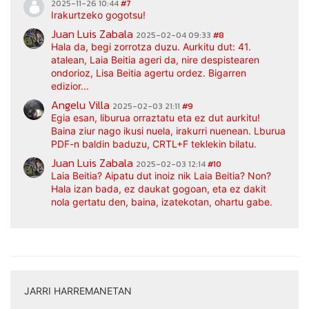
2025-11-26 10:44
#7
Irakurtzeko gogotsu!
Juan Luis Zabala
2025-02-04 09:33
#8
Hala da, begi zorrotza duzu. Aurkitu dut: 41.
atalean, Laia Beitia ageri da, nire despistearen
ondorioz, Lisa Beitia agertu ordez. Bigarren
edizior...
Angelu Villa
2025-02-03 21:11
#9
Egia esan, liburua orraztatu eta ez dut aurkitu!
Baina ziur nago ikusi nuela, irakurri nuenean. Lburua
PDF-n baldin baduzu, CRTL+F teklekin bilatu.
Juan Luis Zabala
2025-02-03 12:14
#10
Laia Beitia? Aipatu dut inoiz nik Laia Beitia? Non?
Hala izan bada, ez daukat gogoan, eta ez dakit
nola gertatu den, baina, izatekotan, ohartu gabe.
JARRI HARREMANETAN
|