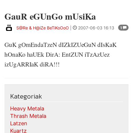
GauR eGUnGo mUsiKa
S@Re & H@iZe BeTiKoOoO
|
2007-06-03 16:13
1
GuK gOmEndaTzeN dIZkIZUeGuN dIsKaK
hOnaKo haUEk DirA: EntZUN iTzAzUez
izUgARRIaK diRA!!!
Kategoriak
Heavy Metala
Thrash Metala
Latzen
Kuartz