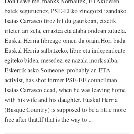
Don't save me, thanks Norbaitek, ETAkideren
batek seguruenez, PSE-EEko zinegotzi izandako
Isaias Carrasco tiroz hil du gaurkoan, etxetik
irteten ari zela, emaztea eta alaba ondoan zituela.
Euskal Herria libreago omen da orain.Hori bada
Euskal Herria salbatzeko, libre eta independente
egiteko bidea, mesedez, ez nazala inork salba.
Eskerrik asko.Someone, probably an ETA
activist, has shot former PSE-EE councilman
Isaias Carrasco dead, when he was leaving home
with his wife and his daughter. Euskal Herria
(Basque Country) is supposed to be a little more
free after that.If that is the way to ...