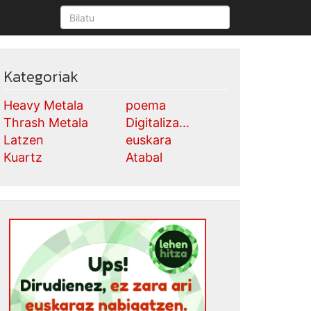
Kategoriak
Heavy Metala
poema
Thrash Metala
Digitaliza...
Latzen
euskara
Kuartz
Atabal