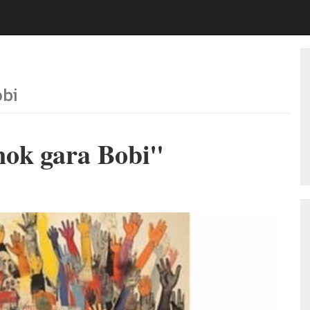
obi
nok gara Bobi"