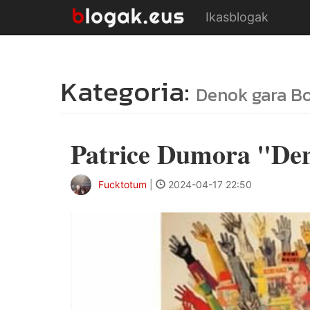
Ikasblogak
Kategoria:
Denok gara B
Patrice Dumora "De
Fucktotum
|
2024-04-17 22:50