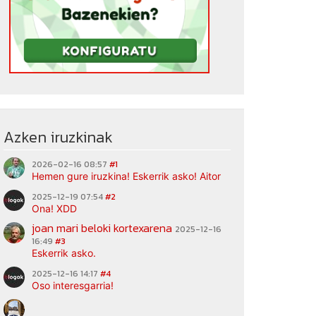
Azken iruzkinak
2026-02-16 08:57
#1
Hemen gure iruzkina! Eskerrik asko! Aitor
2025-12-19 07:54
#2
Ona! XDD
joan mari beloki kortexarena
2025-12-16
16:49
#3
Eskerrik asko.
2025-12-16 14:17
#4
Oso interesgarria!