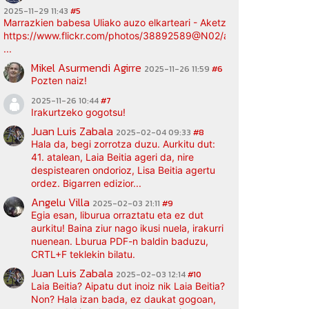
2025-11-29 11:43
#5
Marrazkien babesa Uliako auzo elkarteari - Aketz etxea (argazki bi
https://www.flickr.com/photos/38892589@N02/albums/72177720
...
Mikel Asurmendi Agirre
2025-11-26 11:59
#6
Pozten naiz!
2025-11-26 10:44
#7
Irakurtzeko gogotsu!
Juan Luis Zabala
2025-02-04 09:33
#8
Hala da, begi zorrotza duzu. Aurkitu dut:
41. atalean, Laia Beitia ageri da, nire
despistearen ondorioz, Lisa Beitia agertu
ordez. Bigarren edizior...
Angelu Villa
2025-02-03 21:11
#9
Egia esan, liburua orraztatu eta ez dut
aurkitu! Baina ziur nago ikusi nuela, irakurri
nuenean. Lburua PDF-n baldin baduzu,
CRTL+F teklekin bilatu.
Juan Luis Zabala
2025-02-03 12:14
#10
Laia Beitia? Aipatu dut inoiz nik Laia Beitia?
Non? Hala izan bada, ez daukat gogoan,