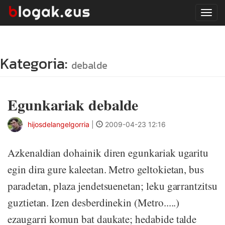
Tog
navi
Kategoria:
debalde
Egunkariak debalde
hijosdelangelgorria
|
2009-04-23 12:16
Azkenaldian dohainik diren egunkariak ugaritu
egin dira gure kaleetan. Metro geltokietan, bus
paradetan, plaza jendetsuenetan; leku garrantzitsu
guztietan. Izen desberdinekin (Metro.....)
ezaugarri komun bat daukate; hedabide talde