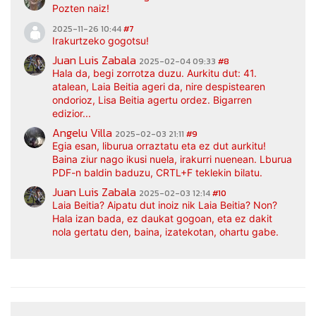
Pozten naiz!
2025-11-26 10:44
#7
Irakurtzeko gogotsu!
Juan Luis Zabala
2025-02-04 09:33
#8
Hala da, begi zorrotza duzu. Aurkitu dut: 41.
atalean, Laia Beitia ageri da, nire despistearen
ondorioz, Lisa Beitia agertu ordez. Bigarren
edizior...
Angelu Villa
2025-02-03 21:11
#9
Egia esan, liburua orraztatu eta ez dut aurkitu!
Baina ziur nago ikusi nuela, irakurri nuenean. Lburua
PDF-n baldin baduzu, CRTL+F teklekin bilatu.
Juan Luis Zabala
2025-02-03 12:14
#10
Laia Beitia? Aipatu dut inoiz nik Laia Beitia? Non?
Hala izan bada, ez daukat gogoan, eta ez dakit
nola gertatu den, baina, izatekotan, ohartu gabe.