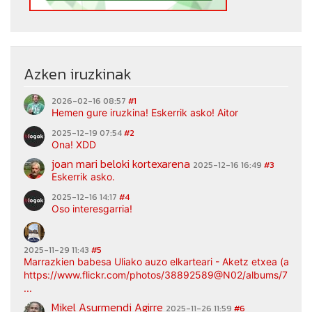
Azken iruzkinak
2026-02-16 08:57
#1
Hemen gure iruzkina! Eskerrik asko! Aitor
2025-12-19 07:54
#2
Ona! XDD
joan mari beloki kortexarena
2025-12-16 16:49
#3
Eskerrik asko.
2025-12-16 14:17
#4
Oso interesgarria!
2025-11-29 11:43
#5
Marrazkien babesa Uliako auzo elkarteari - Aketz etxea (argaz
https://www.flickr.com/photos/38892589@N02/albums/7217
...
Mikel Asurmendi Agirre
2025-11-26 11:59
#6