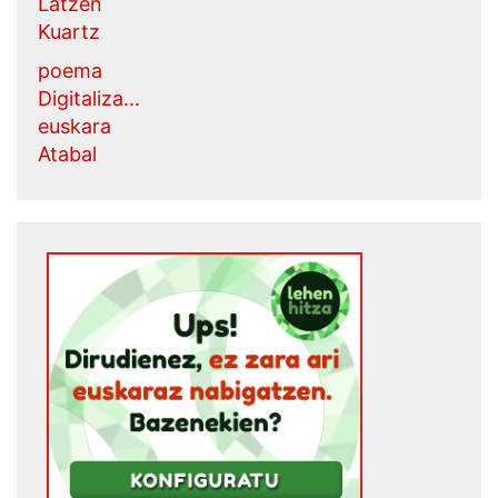
Latzen
Kuartz
poema
Digitaliza...
euskara
Atabal