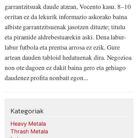
garrantzitsuak daude atzean, Vocento kasu. 8–10
orritan ez da lekurik informazio askorako baina
albiste garrantzitsuenak jasotzen dituzte; titulu
eta piramide aldrebestuarekin aski. Dena labur-
labur futbola eta prentsa arrosa ez ezik. Gure
artean dauden tabloid hedatuenak dira. Negozioa
non ote dagoen ez dakit baina gero eta gehiago
daudenez profita nonbait egon...
Kategoriak
Heavy Metala
Thrash Metala