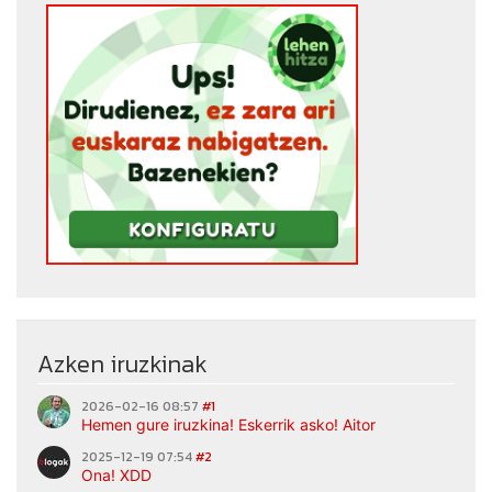
Azken iruzkinak
2026-02-16 08:57
#1
Hemen gure iruzkina! Eskerrik asko! Aitor
2025-12-19 07:54
#2
Ona! XDD