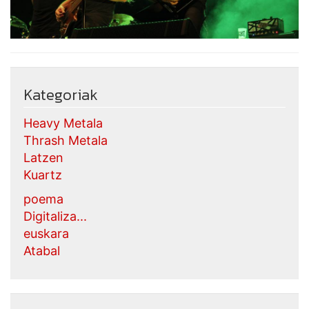
Kategoriak
Heavy Metala
Thrash Metala
Latzen
Kuartz
poema
Digitaliza...
euskara
Atabal