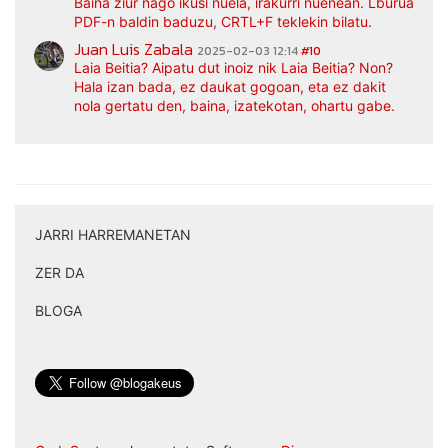
Baina ziur nago ikusi nuela, irakurri nuenean. Lburua
PDF-n baldin baduzu, CRTL+F teklekin bilatu.
Juan Luis Zabala
2025-02-03 12:14
#10
Laia Beitia? Aipatu dut inoiz nik Laia Beitia? Non?
Hala izan bada, ez daukat gogoan, eta ez dakit
nola gertatu den, baina, izatekotan, ohartu gabe.
JARRI HARREMANETAN
|
ZER DA
|
BLOGA