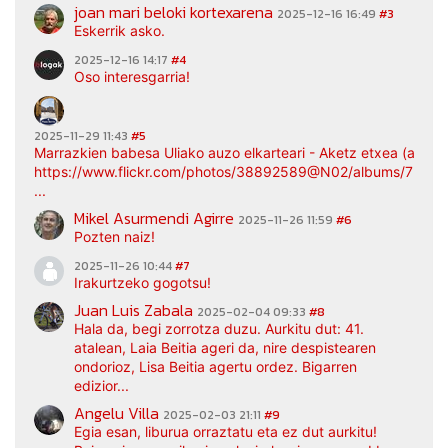
joan mari beloki kortexarena
2025-12-16 16:49
#3
Eskerrik asko.
2025-12-16 14:17
#4
Oso interesgarria!
2025-11-29 11:43
#5
Marrazkien babesa Uliako auzo elkarteari - Aketz etxea (argaz
https://www.flickr.com/photos/38892589@N02/albums/7217
...
Mikel Asurmendi Agirre
2025-11-26 11:59
#6
Pozten naiz!
2025-11-26 10:44
#7
Irakurtzeko gogotsu!
Juan Luis Zabala
2025-02-04 09:33
#8
Hala da, begi zorrotza duzu. Aurkitu dut: 41.
atalean, Laia Beitia ageri da, nire despistearen
ondorioz, Lisa Beitia agertu ordez. Bigarren
edizior...
Angelu Villa
2025-02-03 21:11
#9
Egia esan, liburua orraztatu eta ez dut aurkitu!